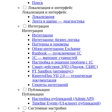
Поиск
Локализация и интерфейс
Локализация и интерфейс
Локализация
Лента в шапке — диагностика
Интеграции
Интеграции
Интеграции
Интеграции: бизнес-логика
Паттерны и примеры
Обзор интеграции Exchange
Runbook — подключение 1С
1С — маппинг сущностей
Настройка и решение проблем с 1С
Смарт-действия ЭДО (Диадок, СБИС)
PT Sandbox (антивирус)
КриптоПро УЦ 2.0 — техническая
документация
Секреты интеграций
Публикации
Публикации
Настройка публикаций (Admin API)
Timeline Events (UI-клиент публикаций)
Системные настройки