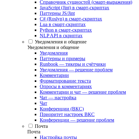
Справочник сущностей (смарт-выражения)
JavaScript (Jint) в смарт-скриптах
Паттерны JS/Jint
C# (Roslyn) в смарт-скриптах
Lua в смарт-скриптах
Python в смарт-скриптах
NLP API в скриптах
Уведомления и общение
Уведомления и общение
Уведомления
Паттерны и примеры
Runbook — тикеры и счётчики
Уведомления — решение проблем
Комментарии
Форматирование текста
Опросы в комментариях
Комментарии и чат — решение проблем
Чат — настройка
Чат
Конференции (ВКС)
Приоритет настроек ВКС
Конференции — решение проблем
Почта
Почта
Настройка почты