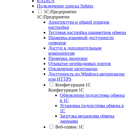
RADIUS
Подключение поиска Sphinx
1С:Предприятие
1С:Предприятие
Архитектура и общий порядок
настройки
Тестовая настройка параметров обмена
Проверка взаимной доступности
серверов
Доступ к дополнительным
компонентам
Проверка лицензии
Открытие необходимых портов
Отключение интеграции
Доступность по Windows-авторизации
или HTTPS
Конфигурация 1С
Конфигурация 1С
Обновление подсистемы обмена
в 1С
Установка подсистемы обмена в
1С
Загрузка механизма обмена
данными
Веб-сервис 1С