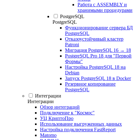
Работа с ASSEMBLY и
хранимыми процедурами
PostgreSQL
PostgreSQL
Функционирование сервера БД
PostgreSQL
Отказоустойчивый кластер
Patroni
Миграция PostgreSQL 16 → 18
PostgreSQL Pro 18 для "Первой
Формы"
Настройка PostgreSQL 18 на
Debian
Запуск PostgreSQL 18 в Docker
Резервное копирование
PostgreSQL
Интеграции
Интеграции
Обзор интеграций
Подключение к "Космос"
УЦ КриптоПро
Использование выгруженных данных
Настройка подключения FastReport
Matomo