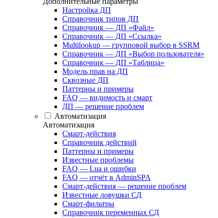
Дополнительные параметры
Настройка ДП
Справочник типов ДП
Справочник — ДП «Файл»
Справочник — ДП «Ссылка»
Multilookup — групповой выбор в SSRM
Справочник — ДП «Выбор пользователя»
Справочник — ДП «Таблица»
Модель прав на ДП
Сквозные ДП
Паттерны и примеры
FAQ — видимость и смарт
ДП — решение проблем
Автоматизация
Автоматизация
Смарт-действия
Справочник действий
Паттерны и примеры
Известные проблемы
FAQ — Lua и ошибки
FAQ — отчёт в AdminSPA
Смарт-действия — решение проблем
Известные ловушки СД
Смарт-фильтры
Справочник переменных СД