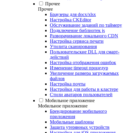
Прочее
Прочее
Браузеры для docx/xlsx
Настройка CKEditor
Обслуживание заданий по таймеру
Подключение библиотек js
Разворачивание локального CDN
Настройка сервиса печати
Утилита сканирования
Пользовательские DLL для смарт-
действий
Настройка отображения ошибок
Изменение timeout процедур
Увеличение размера загружаемых
файлов
Настройка почты
Настройки для работы в кластере
Стили аватаров пользователей
Мобильное приложение
Мобильное приложение
Брендирование мобильного
приложения
Мобильные шаблоны
Защита утерянных устройств
Настройки для iOS-приложения