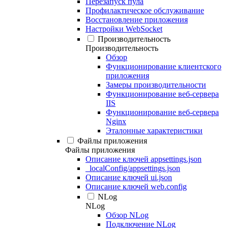
Перезапуск пула
Профилактическое обслуживание
Восстановление приложения
Настройки WebSocket
Производительность
Производительность
Обзор
Функционирование клиентского
приложения
Замеры производительности
Функционирование веб-сервера
IIS
Функционирование веб-сервера
Nginx
Эталонные характеристики
Файлы приложения
Файлы приложения
Описание ключей appsettings.json
_localConfig/appsettings.json
Описание ключей ui.json
Описание ключей web.config
NLog
NLog
Обзор NLog
Подключение NLog