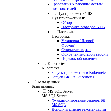
Требования к рабочим местам
пользователей
Пул приложений IIS
Пул приложений IIS
Обзор
Настройка серверов NLB
Настройка
Настройка
Установка "Первой
Формы"
Открытие портов
Обновление старой версии
Порядок обновления
Kubernetes
Kubernetes
Запуск приложения в Kubernetes
Запуск ВКС в Kubernetes
Базы данных
Базы данных
MS SQL Server
MS SQL Server
Функционирование сервера БД
MS SQL
Дополнительные рекомендации