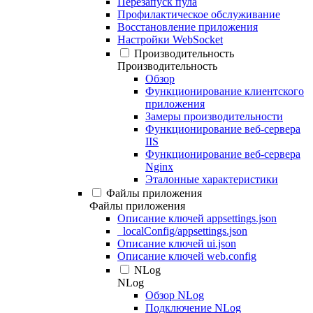
Перезапуск пула
Профилактическое обслуживание
Восстановление приложения
Настройки WebSocket
Производительность
Производительность
Обзор
Функционирование клиентского
приложения
Замеры производительности
Функционирование веб-сервера
IIS
Функционирование веб-сервера
Nginx
Эталонные характеристики
Файлы приложения
Файлы приложения
Описание ключей appsettings.json
_localConfig/appsettings.json
Описание ключей ui.json
Описание ключей web.config
NLog
NLog
Обзор NLog
Подключение NLog