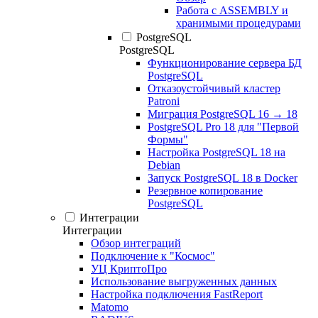
Работа с ASSEMBLY и
хранимыми процедурами
PostgreSQL
PostgreSQL
Функционирование сервера БД
PostgreSQL
Отказоустойчивый кластер
Patroni
Миграция PostgreSQL 16 → 18
PostgreSQL Pro 18 для "Первой
Формы"
Настройка PostgreSQL 18 на
Debian
Запуск PostgreSQL 18 в Docker
Резервное копирование
PostgreSQL
Интеграции
Интеграции
Обзор интеграций
Подключение к "Космос"
УЦ КриптоПро
Использование выгруженных данных
Настройка подключения FastReport
Matomo