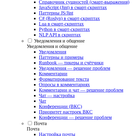
Справочник сущностей (смарт-выражения)
JavaScript (Jint) в смарт-скриптах
Паттерны JS/Jint
C# (Roslyn) в смарт-скриптах
Lua в смарт-скриптах
Python в смарт-скриптах
NLP API в скриптах
Уведомления и общение
Уведомления и общение
Уведомления
Паттерны и примеры
Runbook — тикеры и счётчики
Уведомления — решение проблем
Комментарии
Форматирование текста
Опросы в комментариях
Комментарии и чат — решение проблем
Чат — настройка
Чат
Конференции (ВКС)
Приоритет настроек ВКС
Конференции — решение проблем
Почта
Почта
Настройка почты