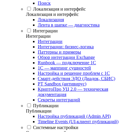
Поиск
Локализация и интерфейс
Локализация и интерфейс
Локализация
Лента в шапке — диагностика
Интеграции
Интеграции
Интеграции
Интеграции: бизнес-логика
Паттерны и примеры
Обзор интеграции Exchange
Runbook — подключение 1С
1С — маппинг сущностей
Настройка и решение проблем с 1С
Смарт-действия ЭДО (Диадок, СБИС)
PT Sandbox (антивирус)
КриптоПро УЦ 2.0 — техническая
документация
Секреты интеграций
Публикации
Публикации
Настройка публикаций (Admin API)
Timeline Events (UI-клиент публикаций)
Системные настройки