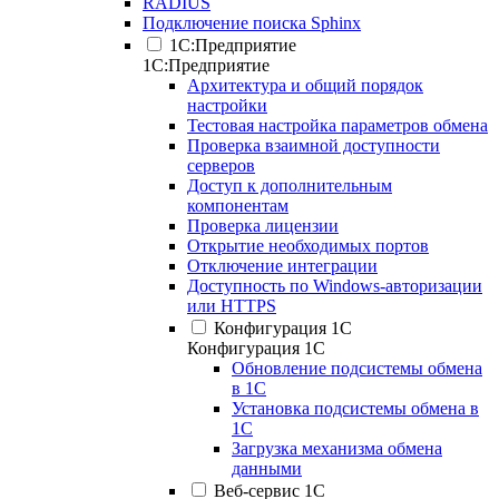
RADIUS
Подключение поиска Sphinx
1С:Предприятие
1С:Предприятие
Архитектура и общий порядок
настройки
Тестовая настройка параметров обмена
Проверка взаимной доступности
серверов
Доступ к дополнительным
компонентам
Проверка лицензии
Открытие необходимых портов
Отключение интеграции
Доступность по Windows-авторизации
или HTTPS
Конфигурация 1С
Конфигурация 1С
Обновление подсистемы обмена
в 1С
Установка подсистемы обмена в
1С
Загрузка механизма обмена
данными
Веб-сервис 1С