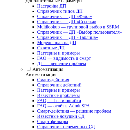
Дополнительные параметры
Настройка ДП
Справочник типов ДП
Справочник — ДП «Файл»
Справочник — ДП «Ссылка»
Multilookup — групповой выбор в SSRM
Справочник — ДП «Выбор пользователя»
Справочник — ДП «Таблица»
Модель прав на ДП
Сквозные ДП
Паттерны и примеры
FAQ — видимость и смарт
ДП — решение проблем
Автоматизация
Автоматизация
Смарт-действия
Справочник действий
Паттерны и примеры
Известные проблемы
FAQ — Lua и ошибки
FAQ — отчёт в AdminSPA
Смарт-действия — решение проблем
Известные ловушки СД
Смарт-фильтры
Справочник переменных СД