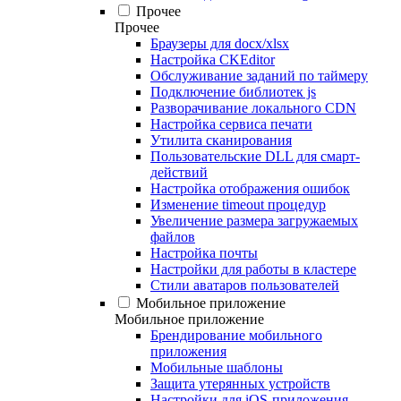
Прочее
Прочее
Браузеры для docx/xlsx
Настройка CKEditor
Обслуживание заданий по таймеру
Подключение библиотек js
Разворачивание локального CDN
Настройка сервиса печати
Утилита сканирования
Пользовательские DLL для смарт-
действий
Настройка отображения ошибок
Изменение timeout процедур
Увеличение размера загружаемых
файлов
Настройка почты
Настройки для работы в кластере
Стили аватаров пользователей
Мобильное приложение
Мобильное приложение
Брендирование мобильного
приложения
Мобильные шаблоны
Защита утерянных устройств
Настройки для iOS-приложения