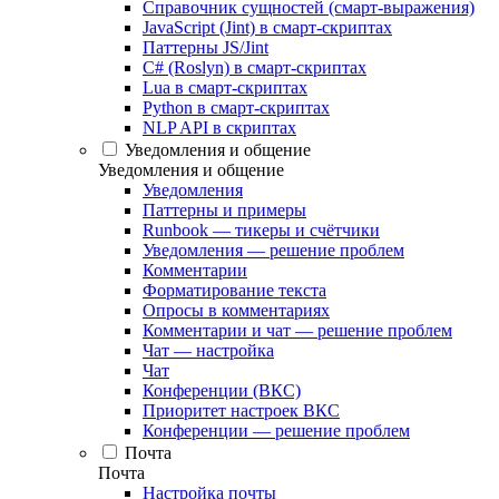
Справочник сущностей (смарт-выражения)
JavaScript (Jint) в смарт-скриптах
Паттерны JS/Jint
C# (Roslyn) в смарт-скриптах
Lua в смарт-скриптах
Python в смарт-скриптах
NLP API в скриптах
Уведомления и общение
Уведомления и общение
Уведомления
Паттерны и примеры
Runbook — тикеры и счётчики
Уведомления — решение проблем
Комментарии
Форматирование текста
Опросы в комментариях
Комментарии и чат — решение проблем
Чат — настройка
Чат
Конференции (ВКС)
Приоритет настроек ВКС
Конференции — решение проблем
Почта
Почта
Настройка почты