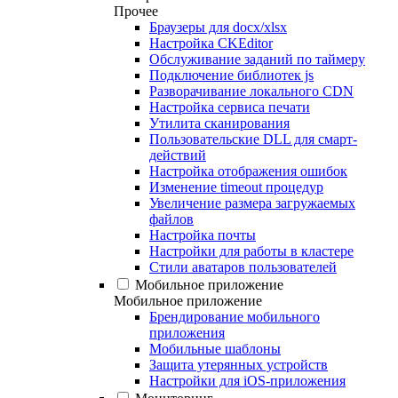
Прочее
Браузеры для docx/xlsx
Настройка CKEditor
Обслуживание заданий по таймеру
Подключение библиотек js
Разворачивание локального CDN
Настройка сервиса печати
Утилита сканирования
Пользовательские DLL для смарт-
действий
Настройка отображения ошибок
Изменение timeout процедур
Увеличение размера загружаемых
файлов
Настройка почты
Настройки для работы в кластере
Стили аватаров пользователей
Мобильное приложение
Мобильное приложение
Брендирование мобильного
приложения
Мобильные шаблоны
Защита утерянных устройств
Настройки для iOS-приложения