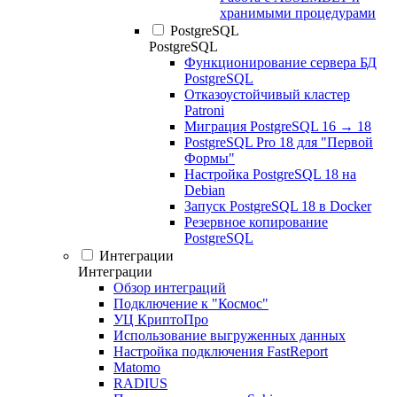
хранимыми процедурами
PostgreSQL
PostgreSQL
Функционирование сервера БД
PostgreSQL
Отказоустойчивый кластер
Patroni
Миграция PostgreSQL 16 → 18
PostgreSQL Pro 18 для "Первой
Формы"
Настройка PostgreSQL 18 на
Debian
Запуск PostgreSQL 18 в Docker
Резервное копирование
PostgreSQL
Интеграции
Интеграции
Обзор интеграций
Подключение к "Космос"
УЦ КриптоПро
Использование выгруженных данных
Настройка подключения FastReport
Matomo
RADIUS