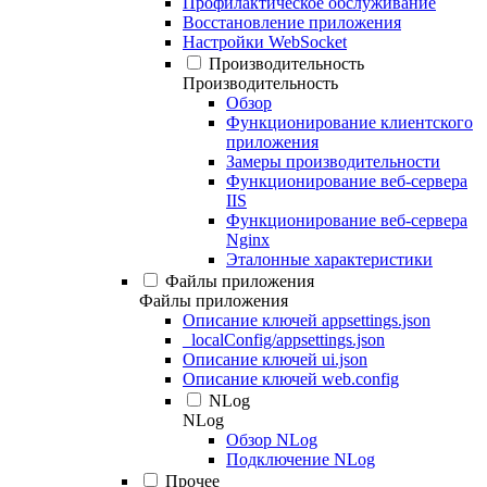
Профилактическое обслуживание
Восстановление приложения
Настройки WebSocket
Производительность
Производительность
Обзор
Функционирование клиентского
приложения
Замеры производительности
Функционирование веб-сервера
IIS
Функционирование веб-сервера
Nginx
Эталонные характеристики
Файлы приложения
Файлы приложения
Описание ключей appsettings.json
_localConfig/appsettings.json
Описание ключей ui.json
Описание ключей web.config
NLog
NLog
Обзор NLog
Подключение NLog
Прочее