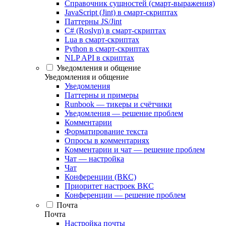
Справочник сущностей (смарт-выражения)
JavaScript (Jint) в смарт-скриптах
Паттерны JS/Jint
C# (Roslyn) в смарт-скриптах
Lua в смарт-скриптах
Python в смарт-скриптах
NLP API в скриптах
Уведомления и общение
Уведомления и общение
Уведомления
Паттерны и примеры
Runbook — тикеры и счётчики
Уведомления — решение проблем
Комментарии
Форматирование текста
Опросы в комментариях
Комментарии и чат — решение проблем
Чат — настройка
Чат
Конференции (ВКС)
Приоритет настроек ВКС
Конференции — решение проблем
Почта
Почта
Настройка почты