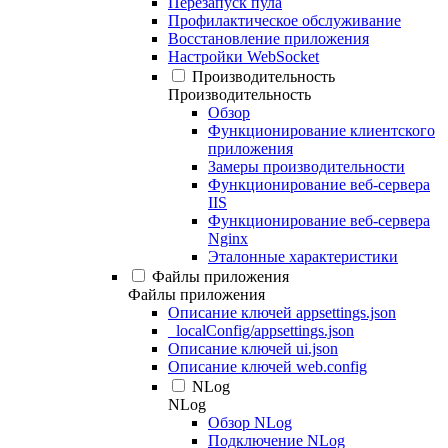
Перезапуск пула
Профилактическое обслуживание
Восстановление приложения
Настройки WebSocket
Производительность
Производительность
Обзор
Функционирование клиентского
приложения
Замеры производительности
Функционирование веб-сервера
IIS
Функционирование веб-сервера
Nginx
Эталонные характеристики
Файлы приложения
Файлы приложения
Описание ключей appsettings.json
_localConfig/appsettings.json
Описание ключей ui.json
Описание ключей web.config
NLog
NLog
Обзор NLog
Подключение NLog