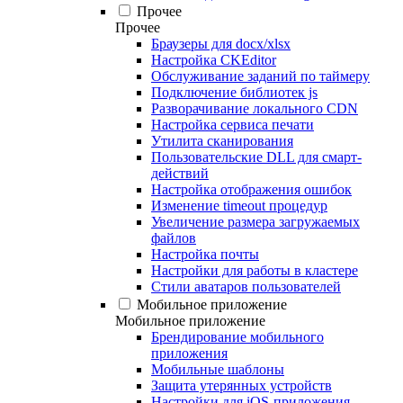
Прочее
Прочее
Браузеры для docx/xlsx
Настройка CKEditor
Обслуживание заданий по таймеру
Подключение библиотек js
Разворачивание локального CDN
Настройка сервиса печати
Утилита сканирования
Пользовательские DLL для смарт-
действий
Настройка отображения ошибок
Изменение timeout процедур
Увеличение размера загружаемых
файлов
Настройка почты
Настройки для работы в кластере
Стили аватаров пользователей
Мобильное приложение
Мобильное приложение
Брендирование мобильного
приложения
Мобильные шаблоны
Защита утерянных устройств
Настройки для iOS-приложения