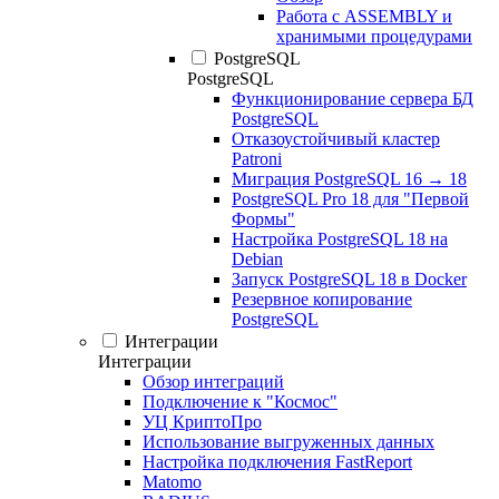
Работа с ASSEMBLY и
хранимыми процедурами
PostgreSQL
PostgreSQL
Функционирование сервера БД
PostgreSQL
Отказоустойчивый кластер
Patroni
Миграция PostgreSQL 16 → 18
PostgreSQL Pro 18 для "Первой
Формы"
Настройка PostgreSQL 18 на
Debian
Запуск PostgreSQL 18 в Docker
Резервное копирование
PostgreSQL
Интеграции
Интеграции
Обзор интеграций
Подключение к "Космос"
УЦ КриптоПро
Использование выгруженных данных
Настройка подключения FastReport
Matomo