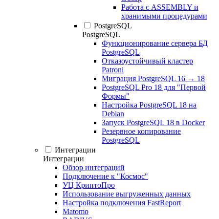
Работа с ASSEMBLY и
хранимыми процедурами
PostgreSQL
PostgreSQL
Функционирование сервера БД
PostgreSQL
Отказоустойчивый кластер
Patroni
Миграция PostgreSQL 16 → 18
PostgreSQL Pro 18 для "Первой
Формы"
Настройка PostgreSQL 18 на
Debian
Запуск PostgreSQL 18 в Docker
Резервное копирование
PostgreSQL
Интеграции
Интеграции
Обзор интеграций
Подключение к "Космос"
УЦ КриптоПро
Использование выгруженных данных
Настройка подключения FastReport
Matomo