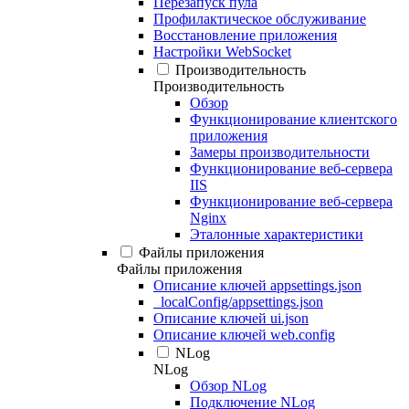
Перезапуск пула
Профилактическое обслуживание
Восстановление приложения
Настройки WebSocket
Производительность
Производительность
Обзор
Функционирование клиентского
приложения
Замеры производительности
Функционирование веб-сервера
IIS
Функционирование веб-сервера
Nginx
Эталонные характеристики
Файлы приложения
Файлы приложения
Описание ключей appsettings.json
_localConfig/appsettings.json
Описание ключей ui.json
Описание ключей web.config
NLog
NLog
Обзор NLog
Подключение NLog