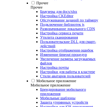
Прочее
Прочее
Браузеры для docx/xlsx
Настройка CKEditor
Обслуживание заданий по таймеру
Подключение библиотек js
Разворачивание локального CDN
Настройка сервиса печати
Утилита сканирования
Пользовательские DLL для смарт-
действий
Настройка отображения ошибок
Изменение timeout процедур
Увеличение размера загружаемых
файлов
Настройка почты
Настройки для работы в кластере
Стили аватаров пользователей
Мобильное приложение
Мобильное приложение
Брендирование мобильного
приложения
Мобильные шаблоны
Защита утерянных устройств
Настройки для iOS-приложения