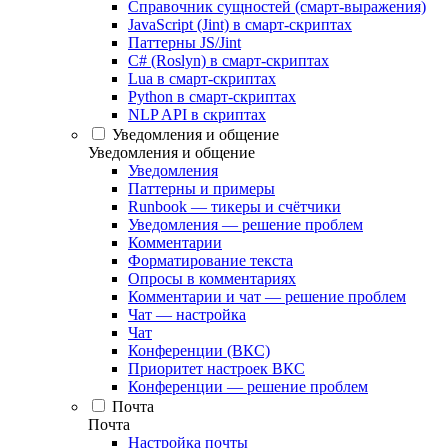
Справочник сущностей (смарт-выражения)
JavaScript (Jint) в смарт-скриптах
Паттерны JS/Jint
C# (Roslyn) в смарт-скриптах
Lua в смарт-скриптах
Python в смарт-скриптах
NLP API в скриптах
Уведомления и общение
Уведомления и общение
Уведомления
Паттерны и примеры
Runbook — тикеры и счётчики
Уведомления — решение проблем
Комментарии
Форматирование текста
Опросы в комментариях
Комментарии и чат — решение проблем
Чат — настройка
Чат
Конференции (ВКС)
Приоритет настроек ВКС
Конференции — решение проблем
Почта
Почта
Настройка почты