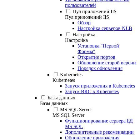
пользователей
Пул приложений IIS
Пул приложений IIS
Обзор
Настройка серверов NLB
Настройка
Настройка
Установка "Первой
Формы"
Открытие портов
Обновление старой версии
Порядок обновления
Kubernetes
Kubernetes
Запуск приложения в Kubernetes
Запуск ВКС в Kubernetes
Базы данных
Базы данных
MS SQL Server
MS SQL Server
Функционирование сервера БД
MS SQL
Дополнительные рекомендации
Обновление приложения