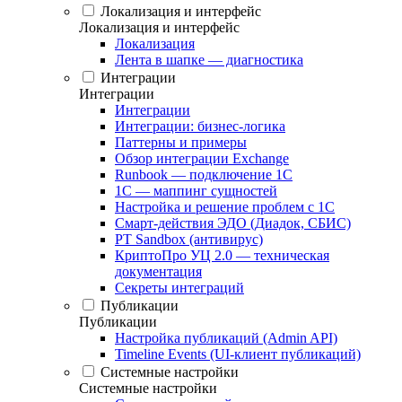
Локализация и интерфейс
Локализация и интерфейс
Локализация
Лента в шапке — диагностика
Интеграции
Интеграции
Интеграции
Интеграции: бизнес-логика
Паттерны и примеры
Обзор интеграции Exchange
Runbook — подключение 1С
1С — маппинг сущностей
Настройка и решение проблем с 1С
Смарт-действия ЭДО (Диадок, СБИС)
PT Sandbox (антивирус)
КриптоПро УЦ 2.0 — техническая
документация
Секреты интеграций
Публикации
Публикации
Настройка публикаций (Admin API)
Timeline Events (UI-клиент публикаций)
Системные настройки
Системные настройки