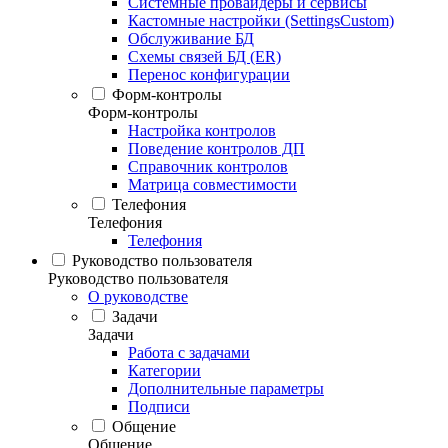
Системные провайдеры и сервисы
Кастомные настройки (SettingsCustom)
Обслуживание БД
Схемы связей БД (ER)
Перенос конфигурации
Форм-контролы
Форм-контролы
Настройка контролов
Поведение контролов ДП
Справочник контролов
Матрица совместимости
Телефония
Телефония
Телефония
Руководство пользователя
Руководство пользователя
О руководстве
Задачи
Задачи
Работа с задачами
Категории
Дополнительные параметры
Подписи
Общение
Общение