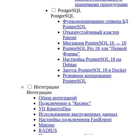
хранимыми процедурами
PostgreSQL
PostgreSQL
Функционирование сервера БД
PostgreSQL
Отказоустойчивый кластер
Patroni
Миграция PostgreSQL 16 → 18
PostgreSQL Pro 18 для "Первой
Формы"
Настройка PostgreSQL 18 на
Debian
Запуск PostgreSQL 18 в Docker
Резервное копирование
PostgreSQL
Интеграции
Интеграции
Обзор интеграций
Подключение к "Космос"
УЦ КриптоПро
Использование выгруженных данных
Настройка подключения FastReport
Matomo
RADIUS