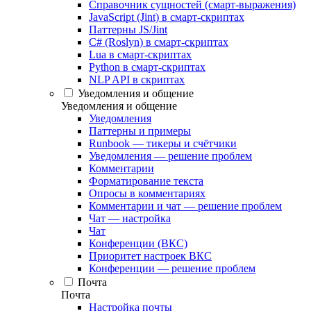
Справочник сущностей (смарт-выражения)
JavaScript (Jint) в смарт-скриптах
Паттерны JS/Jint
C# (Roslyn) в смарт-скриптах
Lua в смарт-скриптах
Python в смарт-скриптах
NLP API в скриптах
Уведомления и общение
Уведомления и общение
Уведомления
Паттерны и примеры
Runbook — тикеры и счётчики
Уведомления — решение проблем
Комментарии
Форматирование текста
Опросы в комментариях
Комментарии и чат — решение проблем
Чат — настройка
Чат
Конференции (ВКС)
Приоритет настроек ВКС
Конференции — решение проблем
Почта
Почта
Настройка почты