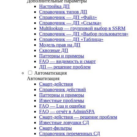
Дополнительные параметры
Настройка ДП
Справочник типов ДП
Справочник — ДП «Файл»
Справочник — ДП «Ссылка»
Multilookup — групповой выбор в SSRM
Справочник — ДП «Выбор пользователя»
Справочник — ДП «Таблица»
Модель прав на ДП
Сквозные ДП
Паттерны и примеры
FAQ — видимость и смарт
ДП — решение проблем
Автоматизация
Автоматизация
Смарт-действия
Справочник действий
Паттерны и примеры
Известные проблемы
FAQ — Lua и ошибки
FAQ — отчёт в AdminSPA
Смарт-действия — решение проблем
Известные ловушки СД
Смарт-фильтры
Справочник переменных СД