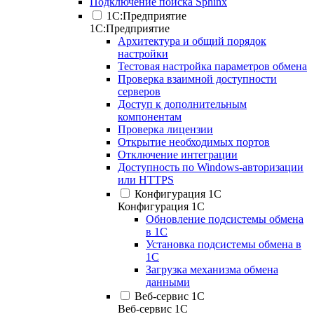
Подключение поиска Sphinx
1С:Предприятие
1С:Предприятие
Архитектура и общий порядок
настройки
Тестовая настройка параметров обмена
Проверка взаимной доступности
серверов
Доступ к дополнительным
компонентам
Проверка лицензии
Открытие необходимых портов
Отключение интеграции
Доступность по Windows-авторизации
или HTTPS
Конфигурация 1С
Конфигурация 1С
Обновление подсистемы обмена
в 1С
Установка подсистемы обмена в
1С
Загрузка механизма обмена
данными
Веб-сервис 1С
Веб-сервис 1С