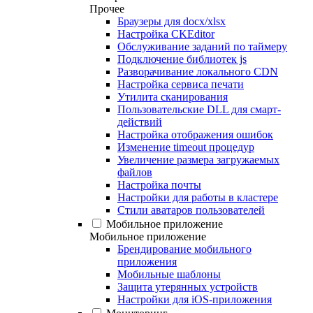
Прочее
Браузеры для docx/xlsx
Настройка CKEditor
Обслуживание заданий по таймеру
Подключение библиотек js
Разворачивание локального CDN
Настройка сервиса печати
Утилита сканирования
Пользовательские DLL для смарт-
действий
Настройка отображения ошибок
Изменение timeout процедур
Увеличение размера загружаемых
файлов
Настройка почты
Настройки для работы в кластере
Стили аватаров пользователей
Мобильное приложение
Мобильное приложение
Брендирование мобильного
приложения
Мобильные шаблоны
Защита утерянных устройств
Настройки для iOS-приложения