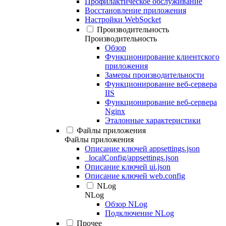
Профилактическое обслуживание
Восстановление приложения
Настройки WebSocket
Производительность
Производительность
Обзор
Функционирование клиентского
приложения
Замеры производительности
Функционирование веб-сервера
IIS
Функционирование веб-сервера
Nginx
Эталонные характеристики
Файлы приложения
Файлы приложения
Описание ключей appsettings.json
_localConfig/appsettings.json
Описание ключей ui.json
Описание ключей web.config
NLog
NLog
Обзор NLog
Подключение NLog
Прочее