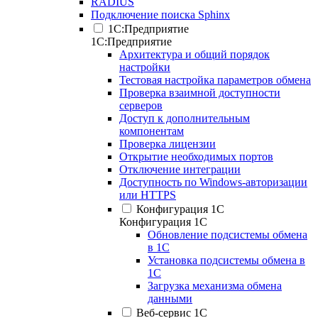
RADIUS
Подключение поиска Sphinx
1С:Предприятие
1С:Предприятие
Архитектура и общий порядок
настройки
Тестовая настройка параметров обмена
Проверка взаимной доступности
серверов
Доступ к дополнительным
компонентам
Проверка лицензии
Открытие необходимых портов
Отключение интеграции
Доступность по Windows-авторизации
или HTTPS
Конфигурация 1С
Конфигурация 1С
Обновление подсистемы обмена
в 1С
Установка подсистемы обмена в
1С
Загрузка механизма обмена
данными
Веб-сервис 1С