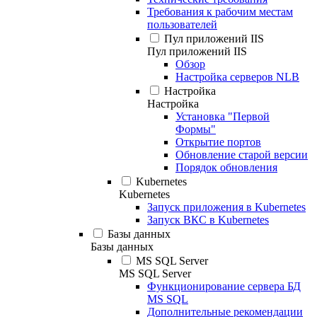
Требования к рабочим местам
пользователей
Пул приложений IIS
Пул приложений IIS
Обзор
Настройка серверов NLB
Настройка
Настройка
Установка "Первой
Формы"
Открытие портов
Обновление старой версии
Порядок обновления
Kubernetes
Kubernetes
Запуск приложения в Kubernetes
Запуск ВКС в Kubernetes
Базы данных
Базы данных
MS SQL Server
MS SQL Server
Функционирование сервера БД
MS SQL
Дополнительные рекомендации