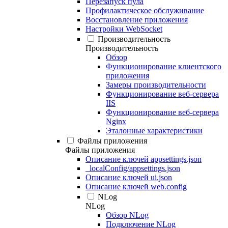
Перезапуск пула
Профилактическое обслуживание
Восстановление приложения
Настройки WebSocket
Производительность
Производительность
Обзор
Функционирование клиентского
приложения
Замеры производительности
Функционирование веб-сервера
IIS
Функционирование веб-сервера
Nginx
Эталонные характеристики
Файлы приложения
Файлы приложения
Описание ключей appsettings.json
_localConfig/appsettings.json
Описание ключей ui.json
Описание ключей web.config
NLog
NLog
Обзор NLog
Подключение NLog