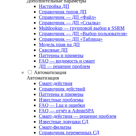
Дополнительные параметры
Настройка ДП
Справочник типов ДП
Справочник — ДП «Файл»
Справочник — ДП «Ссылка»
Multilookup — групповой выбор в SSRM
Справочник — ДП «Выбор пользователя»
Справочник — ДП «Таблица»
Модель прав на ДП
Сквозные ДП
Паттерны и примеры
FAQ — видимость и смарт
ДП — решение проблем
Автоматизация
Автоматизация
Смарт-действия
Справочник действий
Паттерны и примеры
Известные проблемы
FAQ — Lua и ошибки
FAQ — отчёт в AdminSPA
Смарт-действия — решение проблем
Известные ловушки СД
Смарт-фильтры
Справочник переменных СД