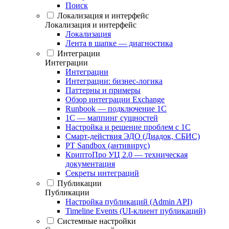
Поиск
Локализация и интерфейс
Локализация и интерфейс
Локализация
Лента в шапке — диагностика
Интеграции
Интеграции
Интеграции
Интеграции: бизнес-логика
Паттерны и примеры
Обзор интеграции Exchange
Runbook — подключение 1С
1С — маппинг сущностей
Настройка и решение проблем с 1С
Смарт-действия ЭДО (Диадок, СБИС)
PT Sandbox (антивирус)
КриптоПро УЦ 2.0 — техническая
документация
Секреты интеграций
Публикации
Публикации
Настройка публикаций (Admin API)
Timeline Events (UI-клиент публикаций)
Системные настройки