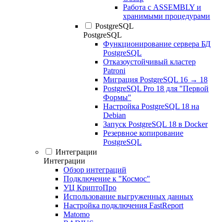
Работа с ASSEMBLY и
хранимыми процедурами
PostgreSQL
PostgreSQL
Функционирование сервера БД
PostgreSQL
Отказоустойчивый кластер
Patroni
Миграция PostgreSQL 16 → 18
PostgreSQL Pro 18 для "Первой
Формы"
Настройка PostgreSQL 18 на
Debian
Запуск PostgreSQL 18 в Docker
Резервное копирование
PostgreSQL
Интеграции
Интеграции
Обзор интеграций
Подключение к "Космос"
УЦ КриптоПро
Использование выгруженных данных
Настройка подключения FastReport
Matomo