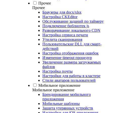
Прочее
Прочее
Браузеры для docx/xlsx
Настройка CKEditor
Обслуживание заданий по таймеру
Подключение библиотек js
Разворачивание локального CDN
Настройка сервиса печати
Утилита сканирования
Пользовательские DLL для смарт-
действий
Настройка отображения ошибок
Изменение timeout процедур
Увеличение размера загружаемых
файлов
Настройка почты
Настройки для работы в кластере
Стили аватаров пользователей
Мобильное приложение
Мобильное приложение
Брендирование мобильного
приложения
Мобильные шаблоны
Защита утерянных устройств
Настройки для iOS-приложения