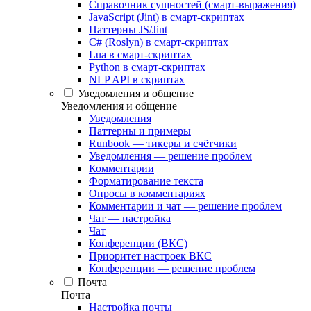
Справочник сущностей (смарт-выражения)
JavaScript (Jint) в смарт-скриптах
Паттерны JS/Jint
C# (Roslyn) в смарт-скриптах
Lua в смарт-скриптах
Python в смарт-скриптах
NLP API в скриптах
Уведомления и общение
Уведомления и общение
Уведомления
Паттерны и примеры
Runbook — тикеры и счётчики
Уведомления — решение проблем
Комментарии
Форматирование текста
Опросы в комментариях
Комментарии и чат — решение проблем
Чат — настройка
Чат
Конференции (ВКС)
Приоритет настроек ВКС
Конференции — решение проблем
Почта
Почта
Настройка почты