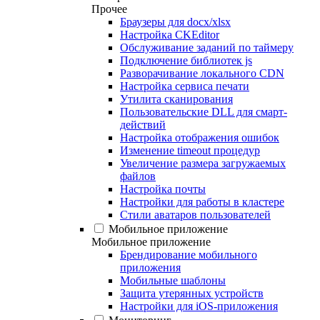
Прочее
Браузеры для docx/xlsx
Настройка CKEditor
Обслуживание заданий по таймеру
Подключение библиотек js
Разворачивание локального CDN
Настройка сервиса печати
Утилита сканирования
Пользовательские DLL для смарт-
действий
Настройка отображения ошибок
Изменение timeout процедур
Увеличение размера загружаемых
файлов
Настройка почты
Настройки для работы в кластере
Стили аватаров пользователей
Мобильное приложение
Мобильное приложение
Брендирование мобильного
приложения
Мобильные шаблоны
Защита утерянных устройств
Настройки для iOS-приложения