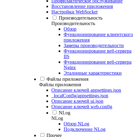
Профилактическое обслуживание
Восстановление приложения
Настройки WebSocket
Производительность
Производительность
Обзор
Функционирование клиентского
приложения
Замеры производительности
Функционирование веб-сервера
IIS
Функционирование веб-сервера
Nginx
Эталонные характеристики
Файлы приложения
Файлы приложения
Описание ключей appsettings.json
_localConfig/appsettings.json
Описание ключей ui.json
Описание ключей web.config
NLog
NLog
Обзор NLog
Подключение NLog
Прочее