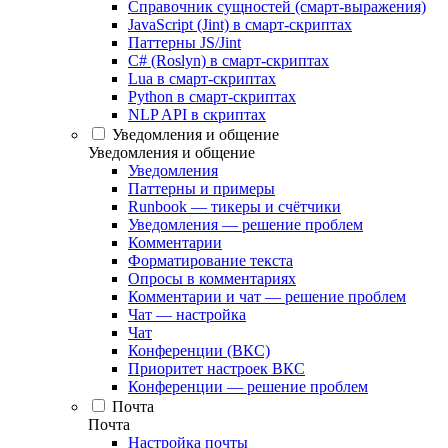
Справочник сущностей (смарт-выражения)
JavaScript (Jint) в смарт-скриптах
Паттерны JS/Jint
C# (Roslyn) в смарт-скриптах
Lua в смарт-скриптах
Python в смарт-скриптах
NLP API в скриптах
Уведомления и общение
Уведомления и общение
Уведомления
Паттерны и примеры
Runbook — тикеры и счётчики
Уведомления — решение проблем
Комментарии
Форматирование текста
Опросы в комментариях
Комментарии и чат — решение проблем
Чат — настройка
Чат
Конференции (ВКС)
Приоритет настроек ВКС
Конференции — решение проблем
Почта
Почта
Настройка почты