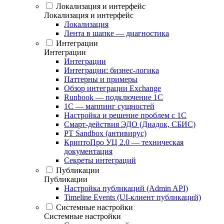
Локализация и интерфейс
Локализация и интерфейс
Локализация
Лента в шапке — диагностика
Интеграции
Интеграции
Интеграции
Интеграции: бизнес-логика
Паттерны и примеры
Обзор интеграции Exchange
Runbook — подключение 1С
1С — маппинг сущностей
Настройка и решение проблем с 1С
Смарт-действия ЭДО (Диадок, СБИС)
PT Sandbox (антивирус)
КриптоПро УЦ 2.0 — техническая
документация
Секреты интеграций
Публикации
Публикации
Настройка публикаций (Admin API)
Timeline Events (UI-клиент публикаций)
Системные настройки
Системные настройки