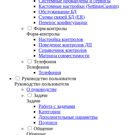
Системные провайдеры и сервисы
Кастомные настройки (SettingsCustom)
Обслуживание БД
Схемы связей БД (ER)
Перенос конфигурации
Форм-контролы
Форм-контролы
Настройка контролов
Поведение контролов ДП
Справочник контролов
Матрица совместимости
Телефония
Телефония
Телефония
Руководство пользователя
Руководство пользователя
О руководстве
Задачи
Задачи
Работа с задачами
Категории
Дополнительные параметры
Подписи
Общение
Общение