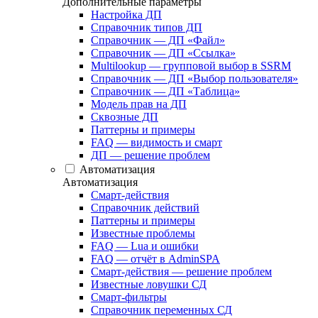
Дополнительные параметры
Настройка ДП
Справочник типов ДП
Справочник — ДП «Файл»
Справочник — ДП «Ссылка»
Multilookup — групповой выбор в SSRM
Справочник — ДП «Выбор пользователя»
Справочник — ДП «Таблица»
Модель прав на ДП
Сквозные ДП
Паттерны и примеры
FAQ — видимость и смарт
ДП — решение проблем
Автоматизация
Автоматизация
Смарт-действия
Справочник действий
Паттерны и примеры
Известные проблемы
FAQ — Lua и ошибки
FAQ — отчёт в AdminSPA
Смарт-действия — решение проблем
Известные ловушки СД
Смарт-фильтры
Справочник переменных СД