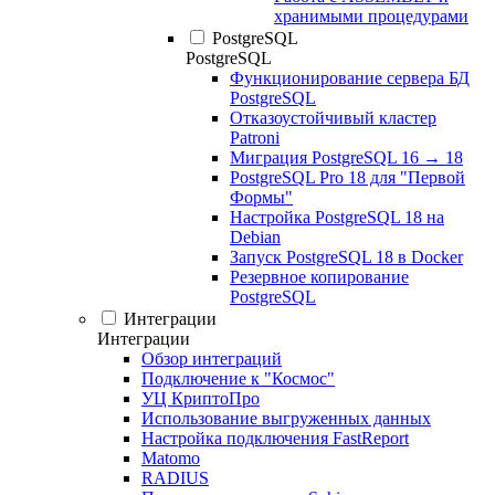
хранимыми процедурами
PostgreSQL
PostgreSQL
Функционирование сервера БД
PostgreSQL
Отказоустойчивый кластер
Patroni
Миграция PostgreSQL 16 → 18
PostgreSQL Pro 18 для "Первой
Формы"
Настройка PostgreSQL 18 на
Debian
Запуск PostgreSQL 18 в Docker
Резервное копирование
PostgreSQL
Интеграции
Интеграции
Обзор интеграций
Подключение к "Космос"
УЦ КриптоПро
Использование выгруженных данных
Настройка подключения FastReport
Matomo
RADIUS