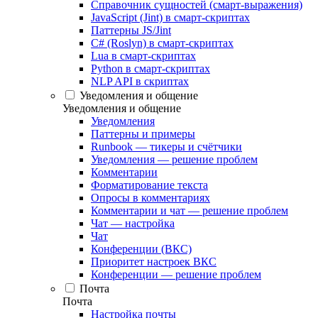
Справочник сущностей (смарт-выражения)
JavaScript (Jint) в смарт-скриптах
Паттерны JS/Jint
C# (Roslyn) в смарт-скриптах
Lua в смарт-скриптах
Python в смарт-скриптах
NLP API в скриптах
Уведомления и общение
Уведомления и общение
Уведомления
Паттерны и примеры
Runbook — тикеры и счётчики
Уведомления — решение проблем
Комментарии
Форматирование текста
Опросы в комментариях
Комментарии и чат — решение проблем
Чат — настройка
Чат
Конференции (ВКС)
Приоритет настроек ВКС
Конференции — решение проблем
Почта
Почта
Настройка почты