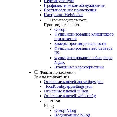
Перезапуск пула
Профилактическое обслуживание
Восстановление приложения
Настройки WebSocket
Производительность
Производительность
Обзор
Функционирование клиентского
приложения
Замеры производительности
Функционирование веб-сервера
IIS
Функционирование веб-сервера
Nginx
Эталонные характеристики
Файлы приложения
Файлы приложения
Описание ключей appsettings.json
_localConfig/appsettings.json
Описание ключей ui.json
Описание ключей web.config
NLog
NLog
Обзор NLog
Подключение NLog