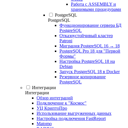
Работа с ASSEMBLY и
хранимыми процедурами
PostgreSQL
PostgreSQL
Функционирование сервера БД
PostgreSQL
Отказоустойчивый кластер
Patroni
Миграция PostgreSQL 16 → 18
PostgreSQL Pro 18 для "Первой
Формы"
Настройка PostgreSQL 18 на
Debian
Запуск PostgreSQL 18 в Docker
Резервное копирование
PostgreSQL
Интеграции
Интеграции
Обзор интеграций
Подключение к "Космос"
УЦ КриптоПро
Использование выгруженных данных
Настройка подключения FastReport
Matomo