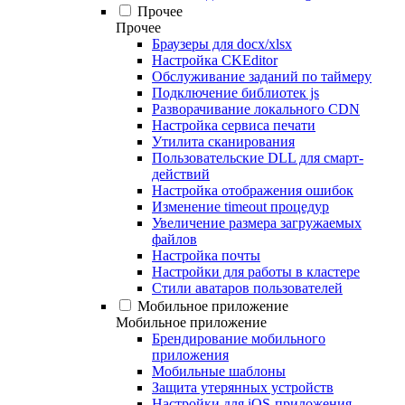
Прочее
Прочее
Браузеры для docx/xlsx
Настройка CKEditor
Обслуживание заданий по таймеру
Подключение библиотек js
Разворачивание локального CDN
Настройка сервиса печати
Утилита сканирования
Пользовательские DLL для смарт-
действий
Настройка отображения ошибок
Изменение timeout процедур
Увеличение размера загружаемых
файлов
Настройка почты
Настройки для работы в кластере
Стили аватаров пользователей
Мобильное приложение
Мобильное приложение
Брендирование мобильного
приложения
Мобильные шаблоны
Защита утерянных устройств
Настройки для iOS-приложения