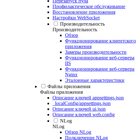
Перезапуск пула
Профилактическое обслуживание
Восстановление приложения
Настройки WebSocket
Производительность
Производительность
Обзор
Функционирование клиентского
приложения
Замеры производительности
Функционирование веб-сервера
IIS
Функционирование веб-сервера
Nginx
Эталонные характеристики
Файлы приложения
Файлы приложения
Описание ключей appsettings.json
_localConfig/appsettings.json
Описание ключей ui.json
Описание ключей web.config
NLog
NLog
Обзор NLog
Подключение NLog