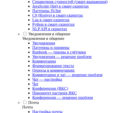
Справочник сущностей (смарт-выражения)
JavaScript (Jint) в смарт-скриптах
Паттерны JS/Jint
C# (Roslyn) в смарт-скриптах
Lua в смарт-скриптах
Python в смарт-скриптах
NLP API в скриптах
Уведомления и общение
Уведомления и общение
Уведомления
Паттерны и примеры
Runbook — тикеры и счётчики
Уведомления — решение проблем
Комментарии
Форматирование текста
Опросы в комментариях
Комментарии и чат — решение проблем
Чат — настройка
Чат
Конференции (ВКС)
Приоритет настроек ВКС
Конференции — решение проблем
Почта
Почта
Настройка почты