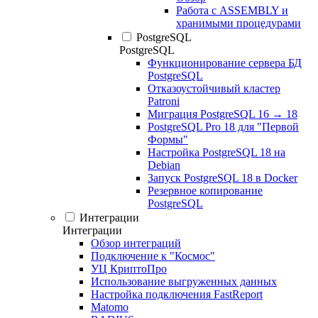
Работа с ASSEMBLY и
хранимыми процедурами
PostgreSQL
PostgreSQL
Функционирование сервера БД
PostgreSQL
Отказоустойчивый кластер
Patroni
Миграция PostgreSQL 16 → 18
PostgreSQL Pro 18 для "Первой
Формы"
Настройка PostgreSQL 18 на
Debian
Запуск PostgreSQL 18 в Docker
Резервное копирование
PostgreSQL
Интеграции
Интеграции
Обзор интеграций
Подключение к "Космос"
УЦ КриптоПро
Использование выгруженных данных
Настройка подключения FastReport
Matomo