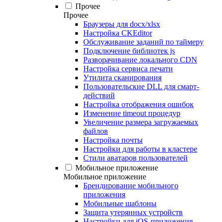
Прочее
Прочее
Браузеры для docx/xlsx
Настройка CKEditor
Обслуживание заданий по таймеру
Подключение библиотек js
Разворачивание локального CDN
Настройка сервиса печати
Утилита сканирования
Пользовательские DLL для смарт-
действий
Настройка отображения ошибок
Изменение timeout процедур
Увеличение размера загружаемых
файлов
Настройка почты
Настройки для работы в кластере
Стили аватаров пользователей
Мобильное приложение
Мобильное приложение
Брендирование мобильного
приложения
Мобильные шаблоны
Защита утерянных устройств
Настройки для iOS-приложения