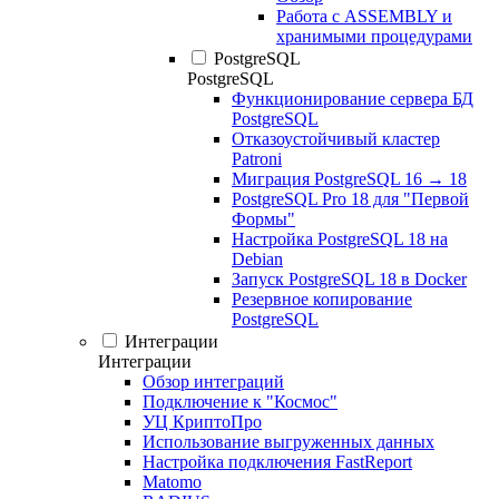
Работа с ASSEMBLY и
хранимыми процедурами
PostgreSQL
PostgreSQL
Функционирование сервера БД
PostgreSQL
Отказоустойчивый кластер
Patroni
Миграция PostgreSQL 16 → 18
PostgreSQL Pro 18 для "Первой
Формы"
Настройка PostgreSQL 18 на
Debian
Запуск PostgreSQL 18 в Docker
Резервное копирование
PostgreSQL
Интеграции
Интеграции
Обзор интеграций
Подключение к "Космос"
УЦ КриптоПро
Использование выгруженных данных
Настройка подключения FastReport
Matomo