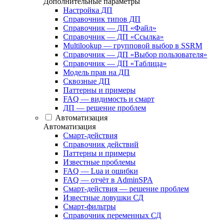
Дополнительные параметры
Настройка ДП
Справочник типов ДП
Справочник — ДП «Файл»
Справочник — ДП «Ссылка»
Multilookup — групповой выбор в SSRM
Справочник — ДП «Выбор пользователя»
Справочник — ДП «Таблица»
Модель прав на ДП
Сквозные ДП
Паттерны и примеры
FAQ — видимость и смарт
ДП — решение проблем
Автоматизация
Автоматизация
Смарт-действия
Справочник действий
Паттерны и примеры
Известные проблемы
FAQ — Lua и ошибки
FAQ — отчёт в AdminSPA
Смарт-действия — решение проблем
Известные ловушки СД
Смарт-фильтры
Справочник переменных СД