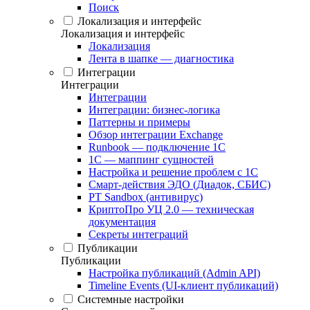
Поиск
Локализация и интерфейс
Локализация и интерфейс
Локализация
Лента в шапке — диагностика
Интеграции
Интеграции
Интеграции
Интеграции: бизнес-логика
Паттерны и примеры
Обзор интеграции Exchange
Runbook — подключение 1С
1С — маппинг сущностей
Настройка и решение проблем с 1С
Смарт-действия ЭДО (Диадок, СБИС)
PT Sandbox (антивирус)
КриптоПро УЦ 2.0 — техническая
документация
Секреты интеграций
Публикации
Публикации
Настройка публикаций (Admin API)
Timeline Events (UI-клиент публикаций)
Системные настройки