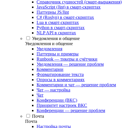
Справочник сущностей (смарт-выражения)
JavaScript (Jint) в смарт-скриптах
Паттерны JS/Jint
C# (Roslyn) в смарт-скриптах
Lua в смарт-скриптах
Python в смарт-скриптах
NLP API в скриптах
Уведомления и общение
Уведомления и общение
Уведомления
Паттерны и примеры
Runbook — тикеры и счётчики
Уведомления — решение проблем
Комментарии
Форматирование текста
Опросы в комментариях
Комментарии и чат — решение проблем
Чат — настройка
Чат
Конференции (ВКС)
Приоритет настроек ВКС
Конференции — решение проблем
Почта
Почта
Настройка почты