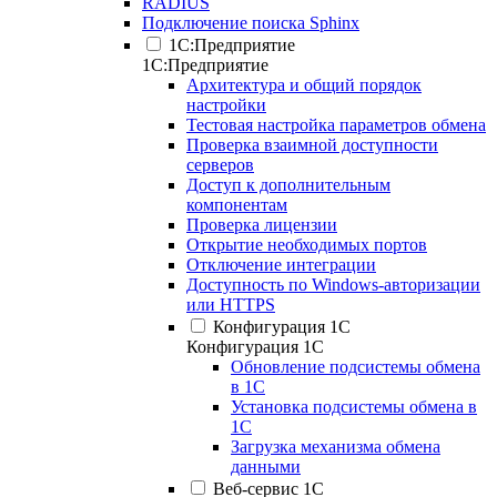
RADIUS
Подключение поиска Sphinx
1С:Предприятие
1С:Предприятие
Архитектура и общий порядок
настройки
Тестовая настройка параметров обмена
Проверка взаимной доступности
серверов
Доступ к дополнительным
компонентам
Проверка лицензии
Открытие необходимых портов
Отключение интеграции
Доступность по Windows-авторизации
или HTTPS
Конфигурация 1С
Конфигурация 1С
Обновление подсистемы обмена
в 1С
Установка подсистемы обмена в
1С
Загрузка механизма обмена
данными
Веб-сервис 1С