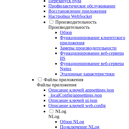
Перезапуск пула
Профилактическое обслуживание
Восстановление приложения
Настройки WebSocket
Производительность
Производительность
Обзор
Функционирование клиентского
приложения
Замеры производительности
Функционирование веб-сервера
IIS
Функционирование веб-сервера
Nginx
Эталонные характеристики
Файлы приложения
Файлы приложения
Описание ключей appsettings.json
_localConfig/appsettings.json
Описание ключей ui.json
Описание ключей web.config
NLog
NLog
Обзор NLog
Подключение NLog