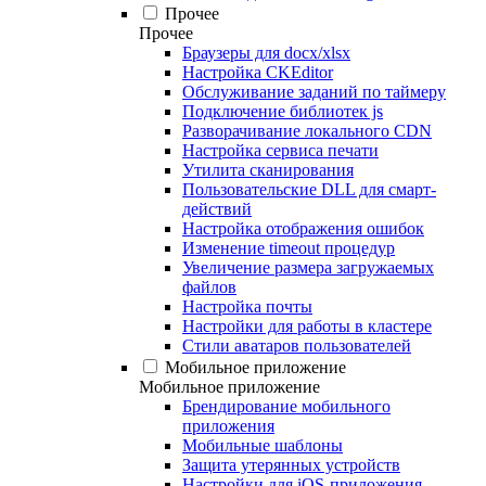
Прочее
Прочее
Браузеры для docx/xlsx
Настройка CKEditor
Обслуживание заданий по таймеру
Подключение библиотек js
Разворачивание локального CDN
Настройка сервиса печати
Утилита сканирования
Пользовательские DLL для смарт-
действий
Настройка отображения ошибок
Изменение timeout процедур
Увеличение размера загружаемых
файлов
Настройка почты
Настройки для работы в кластере
Стили аватаров пользователей
Мобильное приложение
Мобильное приложение
Брендирование мобильного
приложения
Мобильные шаблоны
Защита утерянных устройств
Настройки для iOS-приложения