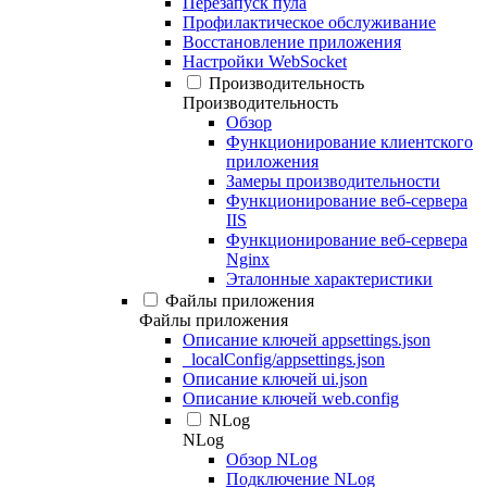
Перезапуск пула
Профилактическое обслуживание
Восстановление приложения
Настройки WebSocket
Производительность
Производительность
Обзор
Функционирование клиентского
приложения
Замеры производительности
Функционирование веб-сервера
IIS
Функционирование веб-сервера
Nginx
Эталонные характеристики
Файлы приложения
Файлы приложения
Описание ключей appsettings.json
_localConfig/appsettings.json
Описание ключей ui.json
Описание ключей web.config
NLog
NLog
Обзор NLog
Подключение NLog