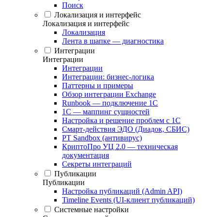
Поиск
Локализация и интерфейс
Локализация и интерфейс
Локализация
Лента в шапке — диагностика
Интеграции
Интеграции
Интеграции
Интеграции: бизнес-логика
Паттерны и примеры
Обзор интеграции Exchange
Runbook — подключение 1С
1С — маппинг сущностей
Настройка и решение проблем с 1С
Смарт-действия ЭДО (Диадок, СБИС)
PT Sandbox (антивирус)
КриптоПро УЦ 2.0 — техническая
документация
Секреты интеграций
Публикации
Публикации
Настройка публикаций (Admin API)
Timeline Events (UI-клиент публикаций)
Системные настройки