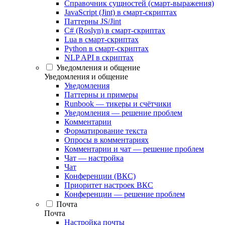
Справочник сущностей (смарт-выражения)
JavaScript (Jint) в смарт-скриптах
Паттерны JS/Jint
C# (Roslyn) в смарт-скриптах
Lua в смарт-скриптах
Python в смарт-скриптах
NLP API в скриптах
Уведомления и общение
Уведомления и общение
Уведомления
Паттерны и примеры
Runbook — тикеры и счётчики
Уведомления — решение проблем
Комментарии
Форматирование текста
Опросы в комментариях
Комментарии и чат — решение проблем
Чат — настройка
Чат
Конференции (ВКС)
Приоритет настроек ВКС
Конференции — решение проблем
Почта
Почта
Настройка почты