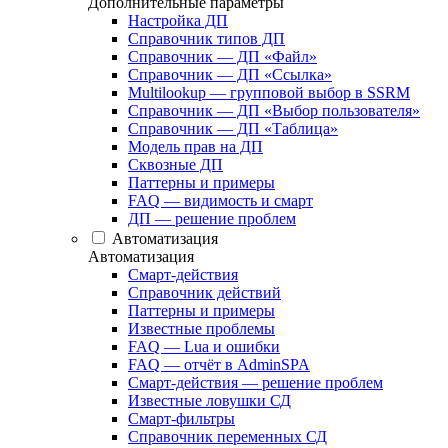
Дополнительные параметры
Настройка ДП
Справочник типов ДП
Справочник — ДП «Файл»
Справочник — ДП «Ссылка»
Multilookup — групповой выбор в SSRM
Справочник — ДП «Выбор пользователя»
Справочник — ДП «Таблица»
Модель прав на ДП
Сквозные ДП
Паттерны и примеры
FAQ — видимость и смарт
ДП — решение проблем
Автоматизация
Автоматизация
Смарт-действия
Справочник действий
Паттерны и примеры
Известные проблемы
FAQ — Lua и ошибки
FAQ — отчёт в AdminSPA
Смарт-действия — решение проблем
Известные ловушки СД
Смарт-фильтры
Справочник переменных СД