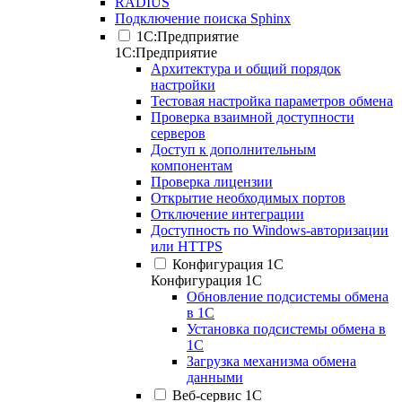
RADIUS
Подключение поиска Sphinx
1С:Предприятие
1С:Предприятие
Архитектура и общий порядок
настройки
Тестовая настройка параметров обмена
Проверка взаимной доступности
серверов
Доступ к дополнительным
компонентам
Проверка лицензии
Открытие необходимых портов
Отключение интеграции
Доступность по Windows-авторизации
или HTTPS
Конфигурация 1С
Конфигурация 1С
Обновление подсистемы обмена
в 1С
Установка подсистемы обмена в
1С
Загрузка механизма обмена
данными
Веб-сервис 1С