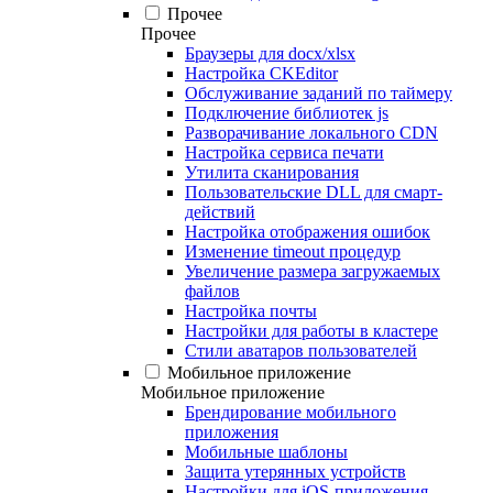
Прочее
Прочее
Браузеры для docx/xlsx
Настройка CKEditor
Обслуживание заданий по таймеру
Подключение библиотек js
Разворачивание локального CDN
Настройка сервиса печати
Утилита сканирования
Пользовательские DLL для смарт-
действий
Настройка отображения ошибок
Изменение timeout процедур
Увеличение размера загружаемых
файлов
Настройка почты
Настройки для работы в кластере
Стили аватаров пользователей
Мобильное приложение
Мобильное приложение
Брендирование мобильного
приложения
Мобильные шаблоны
Защита утерянных устройств
Настройки для iOS-приложения