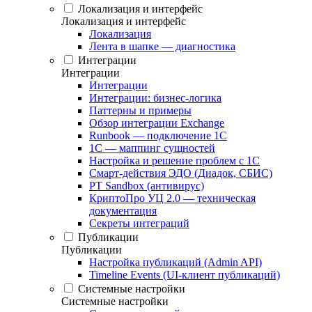
Локализация и интерфейс
Локализация и интерфейс
Локализация
Лента в шапке — диагностика
Интеграции
Интеграции
Интеграции
Интеграции: бизнес-логика
Паттерны и примеры
Обзор интеграции Exchange
Runbook — подключение 1С
1С — маппинг сущностей
Настройка и решение проблем с 1С
Смарт-действия ЭДО (Диадок, СБИС)
PT Sandbox (антивирус)
КриптоПро УЦ 2.0 — техническая
документация
Секреты интеграций
Публикации
Публикации
Настройка публикаций (Admin API)
Timeline Events (UI-клиент публикаций)
Системные настройки
Системные настройки