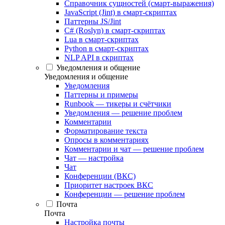
Справочник сущностей (смарт-выражения)
JavaScript (Jint) в смарт-скриптах
Паттерны JS/Jint
C# (Roslyn) в смарт-скриптах
Lua в смарт-скриптах
Python в смарт-скриптах
NLP API в скриптах
Уведомления и общение
Уведомления и общение
Уведомления
Паттерны и примеры
Runbook — тикеры и счётчики
Уведомления — решение проблем
Комментарии
Форматирование текста
Опросы в комментариях
Комментарии и чат — решение проблем
Чат — настройка
Чат
Конференции (ВКС)
Приоритет настроек ВКС
Конференции — решение проблем
Почта
Почта
Настройка почты