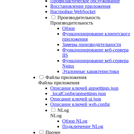
Профилактическое обслуживание
Восстановление приложения
Настройки WebSocket
Производительность
Производительность
Обзор
Функционирование клиентского
приложения
Замеры производительности
Функционирование веб-сервера
IIS
Функционирование веб-сервера
Nginx
Эталонные характеристики
Файлы приложения
Файлы приложения
Описание ключей appsettings.json
_localConfig/appsettings.json
Описание ключей ui.json
Описание ключей web.config
NLog
NLog
Обзор NLog
Подключение NLog
Прочее