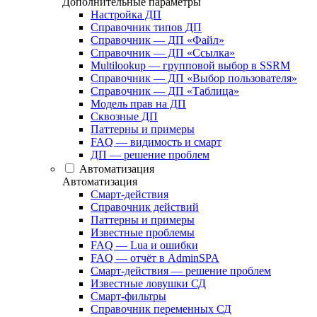
Дополнительные параметры
Настройка ДП
Справочник типов ДП
Справочник — ДП «Файл»
Справочник — ДП «Ссылка»
Multilookup — групповой выбор в SSRM
Справочник — ДП «Выбор пользователя»
Справочник — ДП «Таблица»
Модель прав на ДП
Сквозные ДП
Паттерны и примеры
FAQ — видимость и смарт
ДП — решение проблем
Автоматизация
Автоматизация
Смарт-действия
Справочник действий
Паттерны и примеры
Известные проблемы
FAQ — Lua и ошибки
FAQ — отчёт в AdminSPA
Смарт-действия — решение проблем
Известные ловушки СД
Смарт-фильтры
Справочник переменных СД