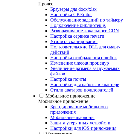
Прочее
Браузеры для docx/xlsx
Настройка CKEditor
Обслуживание заданий по таймеру
Подключение библиотек js
Разворачивание локального CDN
Настройка сервиса печати
Утилита сканирования
Пользовательские DLL для смарт-
действий
Настройка отображения ошибок
Изменение timeout процедур
Увеличение размера загружаемых
файлов
Настройка почты
Настройки для работы в кластере
Стили аватаров пользователей
Мобильное приложение
Мобильное приложение
Брендирование мобильного
приложения
Мобильные шаблоны
Защита утерянных устройств
Настройки для iOS-приложения