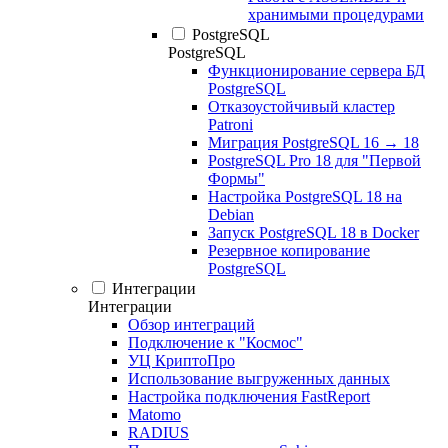
хранимыми процедурами
PostgreSQL
PostgreSQL
Функционирование сервера БД
PostgreSQL
Отказоустойчивый кластер
Patroni
Миграция PostgreSQL 16 → 18
PostgreSQL Pro 18 для "Первой
Формы"
Настройка PostgreSQL 18 на
Debian
Запуск PostgreSQL 18 в Docker
Резервное копирование
PostgreSQL
Интеграции
Интеграции
Обзор интеграций
Подключение к "Космос"
УЦ КриптоПро
Использование выгруженных данных
Настройка подключения FastReport
Matomo
RADIUS