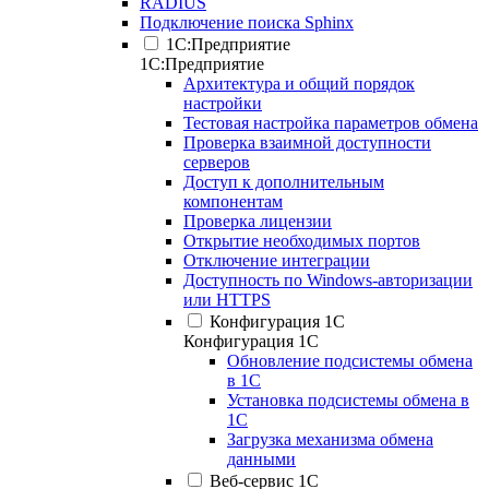
RADIUS
Подключение поиска Sphinx
1С:Предприятие
1С:Предприятие
Архитектура и общий порядок
настройки
Тестовая настройка параметров обмена
Проверка взаимной доступности
серверов
Доступ к дополнительным
компонентам
Проверка лицензии
Открытие необходимых портов
Отключение интеграции
Доступность по Windows-авторизации
или HTTPS
Конфигурация 1С
Конфигурация 1С
Обновление подсистемы обмена
в 1С
Установка подсистемы обмена в
1С
Загрузка механизма обмена
данными
Веб-сервис 1С