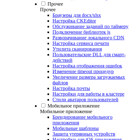
Прочее
Прочее
Браузеры для docx/xlsx
Настройка CKEditor
Обслуживание заданий по таймеру
Подключение библиотек js
Разворачивание локального CDN
Настройка сервиса печати
Утилита сканирования
Пользовательские DLL для смарт-
действий
Настройка отображения ошибок
Изменение timeout процедур
Увеличение размера загружаемых
файлов
Настройка почты
Настройки для работы в кластере
Стили аватаров пользователей
Мобильное приложение
Мобильное приложение
Брендирование мобильного
приложения
Мобильные шаблоны
Защита утерянных устройств
Настройки для iOS-приложения