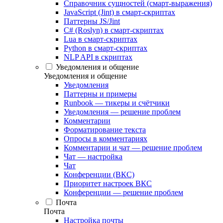
Справочник сущностей (смарт-выражения)
JavaScript (Jint) в смарт-скриптах
Паттерны JS/Jint
C# (Roslyn) в смарт-скриптах
Lua в смарт-скриптах
Python в смарт-скриптах
NLP API в скриптах
Уведомления и общение
Уведомления и общение
Уведомления
Паттерны и примеры
Runbook — тикеры и счётчики
Уведомления — решение проблем
Комментарии
Форматирование текста
Опросы в комментариях
Комментарии и чат — решение проблем
Чат — настройка
Чат
Конференции (ВКС)
Приоритет настроек ВКС
Конференции — решение проблем
Почта
Почта
Настройка почты