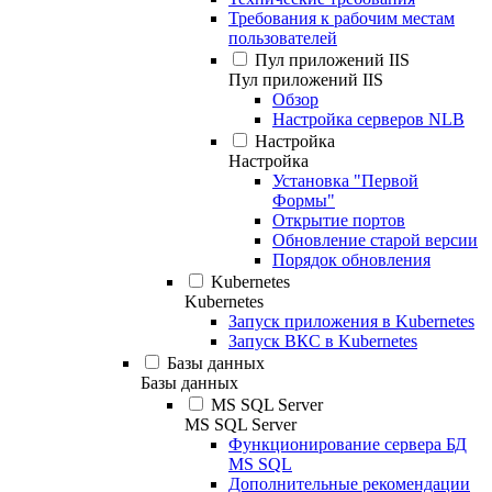
Требования к рабочим местам
пользователей
Пул приложений IIS
Пул приложений IIS
Обзор
Настройка серверов NLB
Настройка
Настройка
Установка "Первой
Формы"
Открытие портов
Обновление старой версии
Порядок обновления
Kubernetes
Kubernetes
Запуск приложения в Kubernetes
Запуск ВКС в Kubernetes
Базы данных
Базы данных
MS SQL Server
MS SQL Server
Функционирование сервера БД
MS SQL
Дополнительные рекомендации