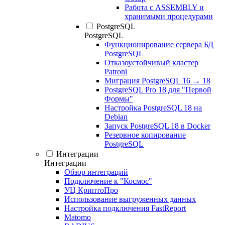
Работа с ASSEMBLY и
хранимыми процедурами
PostgreSQL
PostgreSQL
Функционирование сервера БД
PostgreSQL
Отказоустойчивый кластер
Patroni
Миграция PostgreSQL 16 → 18
PostgreSQL Pro 18 для "Первой
Формы"
Настройка PostgreSQL 18 на
Debian
Запуск PostgreSQL 18 в Docker
Резервное копирование
PostgreSQL
Интеграции
Интеграции
Обзор интеграций
Подключение к "Космос"
УЦ КриптоПро
Использование выгруженных данных
Настройка подключения FastReport
Matomo