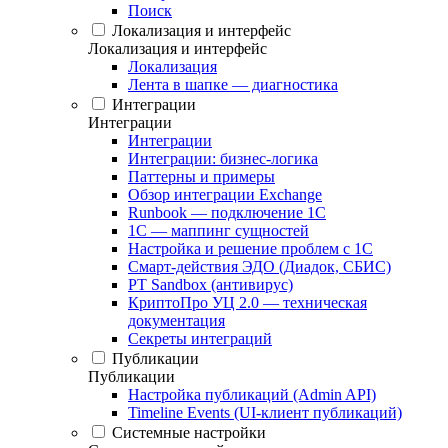
Поиск
Локализация и интерфейс
Локализация и интерфейс
Локализация
Лента в шапке — диагностика
Интеграции
Интеграции
Интеграции
Интеграции: бизнес-логика
Паттерны и примеры
Обзор интеграции Exchange
Runbook — подключение 1С
1С — маппинг сущностей
Настройка и решение проблем с 1С
Смарт-действия ЭДО (Диадок, СБИС)
PT Sandbox (антивирус)
КриптоПро УЦ 2.0 — техническая
документация
Секреты интеграций
Публикации
Публикации
Настройка публикаций (Admin API)
Timeline Events (UI-клиент публикаций)
Системные настройки