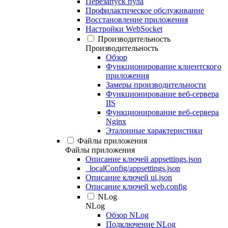
Перезапуск пула
Профилактическое обслуживание
Восстановление приложения
Настройки WebSocket
Производительность
Производительность
Обзор
Функционирование клиентского
приложения
Замеры производительности
Функционирование веб-сервера
IIS
Функционирование веб-сервера
Nginx
Эталонные характеристики
Файлы приложения
Файлы приложения
Описание ключей appsettings.json
_localConfig/appsettings.json
Описание ключей ui.json
Описание ключей web.config
NLog
NLog
Обзор NLog
Подключение NLog