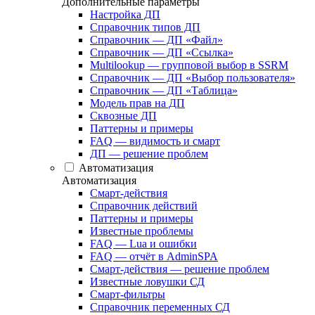
Дополнительные параметры
Настройка ДП
Справочник типов ДП
Справочник — ДП «Файл»
Справочник — ДП «Ссылка»
Multilookup — групповой выбор в SSRM
Справочник — ДП «Выбор пользователя»
Справочник — ДП «Таблица»
Модель прав на ДП
Сквозные ДП
Паттерны и примеры
FAQ — видимость и смарт
ДП — решение проблем
Автоматизация
Автоматизация
Смарт-действия
Справочник действий
Паттерны и примеры
Известные проблемы
FAQ — Lua и ошибки
FAQ — отчёт в AdminSPA
Смарт-действия — решение проблем
Известные ловушки СД
Смарт-фильтры
Справочник переменных СД