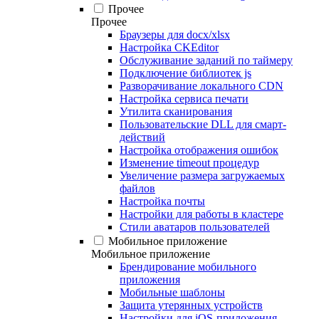
Прочее
Прочее
Браузеры для docx/xlsx
Настройка CKEditor
Обслуживание заданий по таймеру
Подключение библиотек js
Разворачивание локального CDN
Настройка сервиса печати
Утилита сканирования
Пользовательские DLL для смарт-
действий
Настройка отображения ошибок
Изменение timeout процедур
Увеличение размера загружаемых
файлов
Настройка почты
Настройки для работы в кластере
Стили аватаров пользователей
Мобильное приложение
Мобильное приложение
Брендирование мобильного
приложения
Мобильные шаблоны
Защита утерянных устройств
Настройки для iOS-приложения