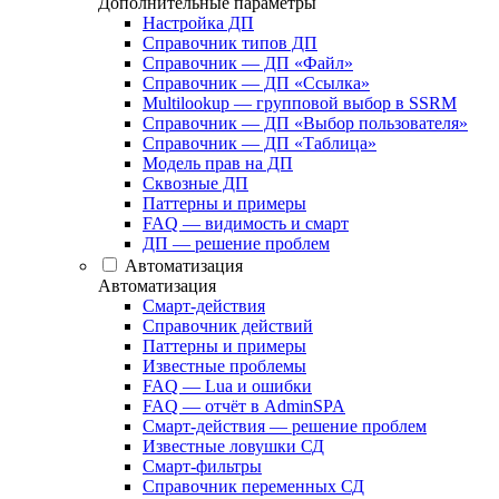
Дополнительные параметры
Настройка ДП
Справочник типов ДП
Справочник — ДП «Файл»
Справочник — ДП «Ссылка»
Multilookup — групповой выбор в SSRM
Справочник — ДП «Выбор пользователя»
Справочник — ДП «Таблица»
Модель прав на ДП
Сквозные ДП
Паттерны и примеры
FAQ — видимость и смарт
ДП — решение проблем
Автоматизация
Автоматизация
Смарт-действия
Справочник действий
Паттерны и примеры
Известные проблемы
FAQ — Lua и ошибки
FAQ — отчёт в AdminSPA
Смарт-действия — решение проблем
Известные ловушки СД
Смарт-фильтры
Справочник переменных СД