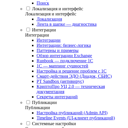
Поиск
Локализация и интерфейс
Локализация и интерфейс
Локализация
Лента в шапке — диагностика
Интеграции
Интеграции
Интеграции
Интеграции: бизнес-логика
Паттерны и примеры
Обзор интеграции Exchange
Runbook — подключение 1С
1С — маппинг сущностей
Настройка и решение проблем с 1С
Смарт-действия ЭДО (Диадок, СБИС)
PT Sandbox (антивирус)
КриптоПро УЦ 2.0 — техническая
документация
Секреты интеграций
Публикации
Публикации
Настройка публикаций (Admin API)
Timeline Events (UI-клиент публикаций)
Системные настройки