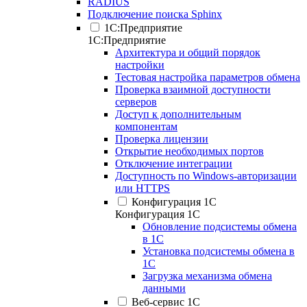
RADIUS
Подключение поиска Sphinx
1С:Предприятие
1С:Предприятие
Архитектура и общий порядок
настройки
Тестовая настройка параметров обмена
Проверка взаимной доступности
серверов
Доступ к дополнительным
компонентам
Проверка лицензии
Открытие необходимых портов
Отключение интеграции
Доступность по Windows-авторизации
или HTTPS
Конфигурация 1С
Конфигурация 1С
Обновление подсистемы обмена
в 1С
Установка подсистемы обмена в
1С
Загрузка механизма обмена
данными
Веб-сервис 1С