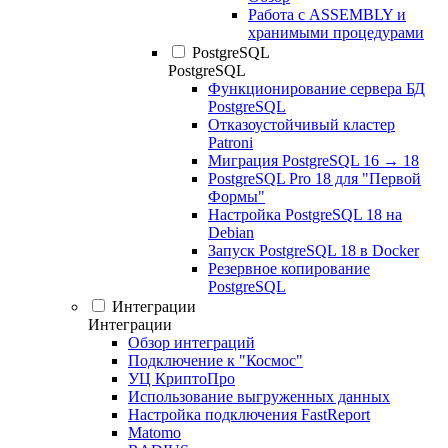
Работа с ASSEMBLY и
хранимыми процедурами
PostgreSQL
PostgreSQL
Функционирование сервера БД
PostgreSQL
Отказоустойчивый кластер
Patroni
Миграция PostgreSQL 16 → 18
PostgreSQL Pro 18 для "Первой
Формы"
Настройка PostgreSQL 18 на
Debian
Запуск PostgreSQL 18 в Docker
Резервное копирование
PostgreSQL
Интеграции
Интеграции
Обзор интеграций
Подключение к "Космос"
УЦ КриптоПро
Использование выгруженных данных
Настройка подключения FastReport
Matomo