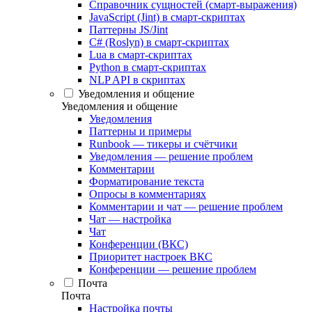
Справочник сущностей (смарт-выражения)
JavaScript (Jint) в смарт-скриптах
Паттерны JS/Jint
C# (Roslyn) в смарт-скриптах
Lua в смарт-скриптах
Python в смарт-скриптах
NLP API в скриптах
Уведомления и общение
Уведомления и общение
Уведомления
Паттерны и примеры
Runbook — тикеры и счётчики
Уведомления — решение проблем
Комментарии
Форматирование текста
Опросы в комментариях
Комментарии и чат — решение проблем
Чат — настройка
Чат
Конференции (ВКС)
Приоритет настроек ВКС
Конференции — решение проблем
Почта
Почта
Настройка почты