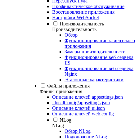
Перезапуск пула
Профилактическое обслуживание
Восстановление приложения
Настройки WebSocket
Производительность
Производительность
Обзор
Функционирование клиентского
приложения
Замеры производительности
Функционирование веб-сервера
IIS
Функционирование веб-сервера
Nginx
Эталонные характеристики
Файлы приложения
Файлы приложения
Описание ключей appsettings.json
_localConfig/appsettings.json
Описание ключей ui.json
Описание ключей web.config
NLog
NLog
Обзор NLog
Подключение NLog