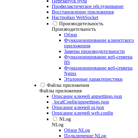
Перезапуск пула
Профилактическое обслуживание
Восстановление приложения
Настройки WebSocket
Производительность
Производительность
Обзор
Функционирование клиентского
приложения
Замеры производительности
Функционирование веб-сервера
IIS
Функционирование веб-сервера
Nginx
Эталонные характеристики
Файлы приложения
Файлы приложения
Описание ключей appsettings.json
_localConfig/appsettings.json
Описание ключей ui.json
Описание ключей web.config
NLog
NLog
Обзор NLog
Подключение NLog