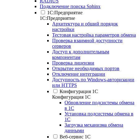
RADIUS
Подключение поиска Sphinx
1С:Предприятие
1С:Предприятие
Архитектура и общий порядок
настройки
Тестовая настройка параметров обмена
Проверка взаимной доступности
серверов
Доступ к дополнительным
компонентам
Проверка лицензии
Открытие необходимых портов
Отключение интеграции
Доступность по Windows-авторизации
или HTTPS
Конфигурация 1С
Конфигурация 1С
Обновление подсистемы обмена
в 1С
Установка подсистемы обмена в
1С
Загрузка механизма обмена
данными
Веб-сервис 1С