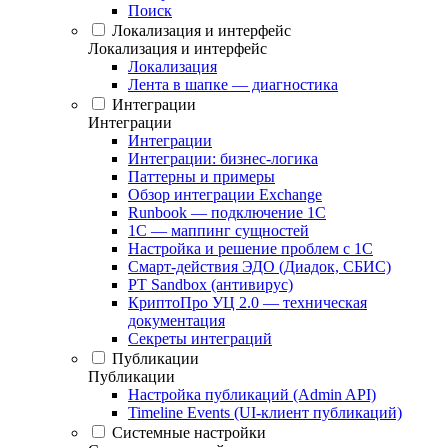
Поиск
Локализация и интерфейс
Локализация и интерфейс
Локализация
Лента в шапке — диагностика
Интеграции
Интеграции
Интеграции
Интеграции: бизнес-логика
Паттерны и примеры
Обзор интеграции Exchange
Runbook — подключение 1С
1С — маппинг сущностей
Настройка и решение проблем с 1С
Смарт-действия ЭДО (Диадок, СБИС)
PT Sandbox (антивирус)
КриптоПро УЦ 2.0 — техническая
документация
Секреты интеграций
Публикации
Публикации
Настройка публикаций (Admin API)
Timeline Events (UI-клиент публикаций)
Системные настройки