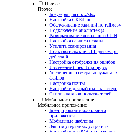
Прочее
Прочее
Браузеры для docx/xlsx
Настройка CKEditor
Обслуживание заданий по таймеру
Подключение библиотек js
Разворачивание локального CDN
Настройка сервиса печати
Утилита сканирования
Пользовательские DLL для смарт-
действий
Настройка отображения ошибок
Изменение timeout процедур
Увеличение размера загружаемых
файлов
Настройка почты
Настройки для работы в кластере
Стили аватаров пользователей
Мобильное приложение
Мобильное приложение
Брендирование мобильного
приложения
Мобильные шаблоны
Защита утерянных устройств
Настройки для iOS-приложения