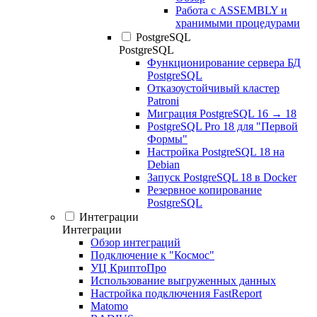
Работа с ASSEMBLY и
хранимыми процедурами
PostgreSQL
PostgreSQL
Функционирование сервера БД
PostgreSQL
Отказоустойчивый кластер
Patroni
Миграция PostgreSQL 16 → 18
PostgreSQL Pro 18 для "Первой
Формы"
Настройка PostgreSQL 18 на
Debian
Запуск PostgreSQL 18 в Docker
Резервное копирование
PostgreSQL
Интеграции
Интеграции
Обзор интеграций
Подключение к "Космос"
УЦ КриптоПро
Использование выгруженных данных
Настройка подключения FastReport
Matomo