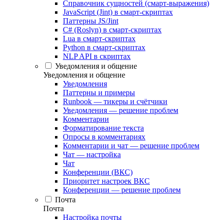
Справочник сущностей (смарт-выражения)
JavaScript (Jint) в смарт-скриптах
Паттерны JS/Jint
C# (Roslyn) в смарт-скриптах
Lua в смарт-скриптах
Python в смарт-скриптах
NLP API в скриптах
Уведомления и общение
Уведомления и общение
Уведомления
Паттерны и примеры
Runbook — тикеры и счётчики
Уведомления — решение проблем
Комментарии
Форматирование текста
Опросы в комментариях
Комментарии и чат — решение проблем
Чат — настройка
Чат
Конференции (ВКС)
Приоритет настроек ВКС
Конференции — решение проблем
Почта
Почта
Настройка почты