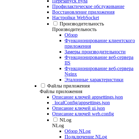
Перезапуск пула
Профилактическое обслуживание
Восстановление приложения
Настройки WebSocket
Производительность
Производительность
Обзор
Функционирование клиентского
приложения
Замеры производительности
Функционирование веб-сервера
IIS
Функционирование веб-сервера
Nginx
Эталонные характеристики
Файлы приложения
Файлы приложения
Описание ключей appsettings.json
_localConfig/appsettings.json
Описание ключей ui.json
Описание ключей web.config
NLog
NLog
Обзор NLog
Подключение NLog