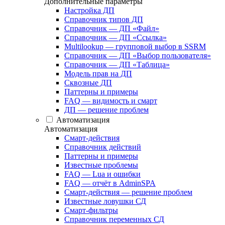
Дополнительные параметры
Настройка ДП
Справочник типов ДП
Справочник — ДП «Файл»
Справочник — ДП «Ссылка»
Multilookup — групповой выбор в SSRM
Справочник — ДП «Выбор пользователя»
Справочник — ДП «Таблица»
Модель прав на ДП
Сквозные ДП
Паттерны и примеры
FAQ — видимость и смарт
ДП — решение проблем
Автоматизация
Автоматизация
Смарт-действия
Справочник действий
Паттерны и примеры
Известные проблемы
FAQ — Lua и ошибки
FAQ — отчёт в AdminSPA
Смарт-действия — решение проблем
Известные ловушки СД
Смарт-фильтры
Справочник переменных СД