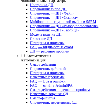
Дополнительные параметры
Настройка ДП
Справочник типов ДП
Справочник — ДП «Файл»
Справочник — ДП «Ссылка»
Multilookup — групповой выбор в SSRM
Справочник — ДП «Выбор пользователя»
Справочник — ДП «Таблица»
Модель прав на ДП
Сквозные ДП
Паттерны и примеры
FAQ — видимость и смарт
ДП — решение проблем
Автоматизация
Автоматизация
Смарт-действия
Справочник действий
Паттерны и примеры
Известные проблемы
FAQ — Lua и ошибки
FAQ — отчёт в AdminSPA
Смарт-действия — решение проблем
Известные ловушки СД
Смарт-фильтры
Справочник переменных СД