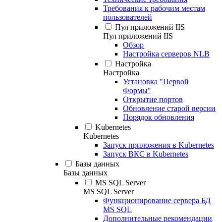
Требования к рабочим местам
пользователей
Пул приложений IIS
Пул приложений IIS
Обзор
Настройка серверов NLB
Настройка
Настройка
Установка "Первой
Формы"
Открытие портов
Обновление старой версии
Порядок обновления
Kubernetes
Kubernetes
Запуск приложения в Kubernetes
Запуск ВКС в Kubernetes
Базы данных
Базы данных
MS SQL Server
MS SQL Server
Функционирование сервера БД
MS SQL
Дополнительные рекомендации