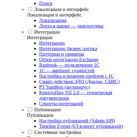
Поиск
Локализация и интерфейс
Локализация и интерфейс
Локализация
Лента в шапке — диагностика
Интеграции
Интеграции
Интеграции
Интеграции: бизнес-логика
Паттерны и примеры
Обзор интеграции Exchange
Runbook — подключение 1С
1С — маппинг сущностей
Настройка и решение проблем с 1С
Смарт-действия ЭДО (Диадок, СБИС)
PT Sandbox (антивирус)
КриптоПро УЦ 2.0 — техническая
документация
Секреты интеграций
Публикации
Публикации
Настройка публикаций (Admin API)
Timeline Events (UI-клиент публикаций)
Системные настройки