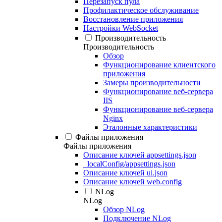
Перезапуск пула
Профилактическое обслуживание
Восстановление приложения
Настройки WebSocket
Производительность
Производительность
Обзор
Функционирование клиентского
приложения
Замеры производительности
Функционирование веб-сервера
IIS
Функционирование веб-сервера
Nginx
Эталонные характеристики
Файлы приложения
Файлы приложения
Описание ключей appsettings.json
_localConfig/appsettings.json
Описание ключей ui.json
Описание ключей web.config
NLog
NLog
Обзор NLog
Подключение NLog