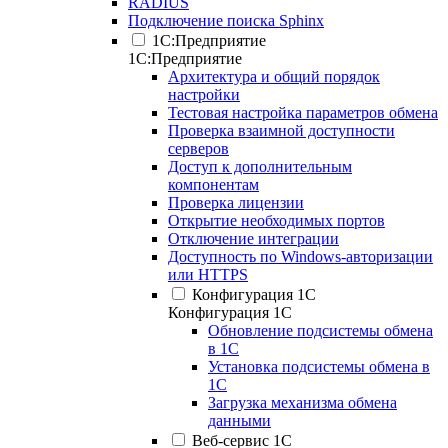
RADIUS
Подключение поиска Sphinx
1С:Предприятие
1С:Предприятие
Архитектура и общий порядок
настройки
Тестовая настройка параметров обмена
Проверка взаимной доступности
серверов
Доступ к дополнительным
компонентам
Проверка лицензии
Открытие необходимых портов
Отключение интеграции
Доступность по Windows-авторизации
или HTTPS
Конфигурация 1С
Конфигурация 1С
Обновление подсистемы обмена
в 1С
Установка подсистемы обмена в
1С
Загрузка механизма обмена
данными
Веб-сервис 1С