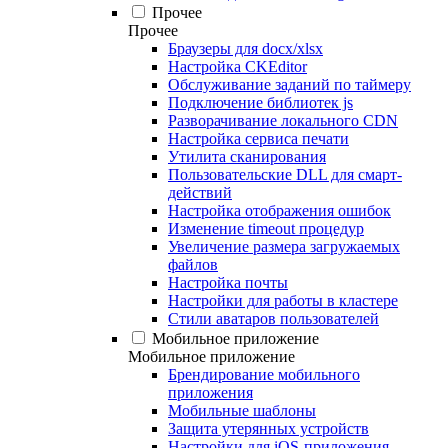
Прочее
Прочее
Браузеры для docx/xlsx
Настройка CKEditor
Обслуживание заданий по таймеру
Подключение библиотек js
Разворачивание локального CDN
Настройка сервиса печати
Утилита сканирования
Пользовательские DLL для смарт-
действий
Настройка отображения ошибок
Изменение timeout процедур
Увеличение размера загружаемых
файлов
Настройка почты
Настройки для работы в кластере
Стили аватаров пользователей
Мобильное приложение
Мобильное приложение
Брендирование мобильного
приложения
Мобильные шаблоны
Защита утерянных устройств
Настройки для iOS-приложения