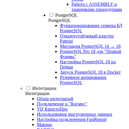
Работа с ASSEMBLY и
хранимыми процедурами
PostgreSQL
PostgreSQL
Функционирование сервера БД
PostgreSQL
Отказоустойчивый кластер
Patroni
Миграция PostgreSQL 16 → 18
PostgreSQL Pro 18 для "Первой
Формы"
Настройка PostgreSQL 18 на
Debian
Запуск PostgreSQL 18 в Docker
Резервное копирование
PostgreSQL
Интеграции
Интеграции
Обзор интеграций
Подключение к "Космос"
УЦ КриптоПро
Использование выгруженных данных
Настройка подключения FastReport
Matomo