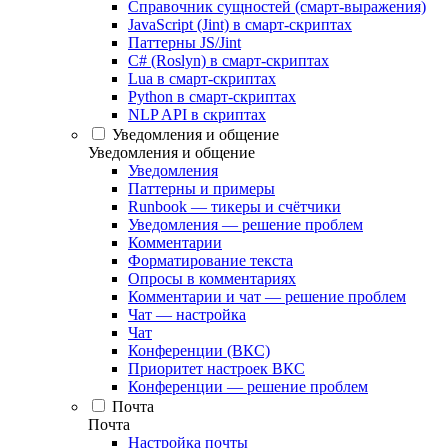
Справочник сущностей (смарт-выражения)
JavaScript (Jint) в смарт-скриптах
Паттерны JS/Jint
C# (Roslyn) в смарт-скриптах
Lua в смарт-скриптах
Python в смарт-скриптах
NLP API в скриптах
Уведомления и общение
Уведомления и общение
Уведомления
Паттерны и примеры
Runbook — тикеры и счётчики
Уведомления — решение проблем
Комментарии
Форматирование текста
Опросы в комментариях
Комментарии и чат — решение проблем
Чат — настройка
Чат
Конференции (ВКС)
Приоритет настроек ВКС
Конференции — решение проблем
Почта
Почта
Настройка почты