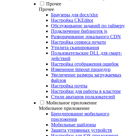
Прочее
Прочее
Браузеры для docx/xlsx
Настройка CKEditor
Обслуживание заданий по таймеру
Подключение библиотек js
Разворачивание локального CDN
Настройка сервиса печати
Утилита сканирования
Пользовательские DLL для смарт-
действий
Настройка отображения ошибок
Изменение timeout процедур
Увеличение размера загружаемых
файлов
Настройка почты
Настройки для работы в кластере
Стили аватаров пользователей
Мобильное приложение
Мобильное приложение
Брендирование мобильного
приложения
Мобильные шаблоны
Защита утерянных устройств
Настройки для iOS-приложения