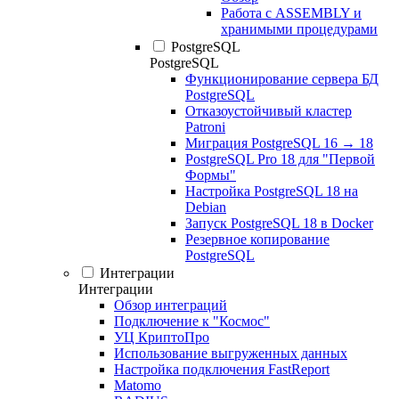
Работа с ASSEMBLY и
хранимыми процедурами
PostgreSQL
PostgreSQL
Функционирование сервера БД
PostgreSQL
Отказоустойчивый кластер
Patroni
Миграция PostgreSQL 16 → 18
PostgreSQL Pro 18 для "Первой
Формы"
Настройка PostgreSQL 18 на
Debian
Запуск PostgreSQL 18 в Docker
Резервное копирование
PostgreSQL
Интеграции
Интеграции
Обзор интеграций
Подключение к "Космос"
УЦ КриптоПро
Использование выгруженных данных
Настройка подключения FastReport
Matomo