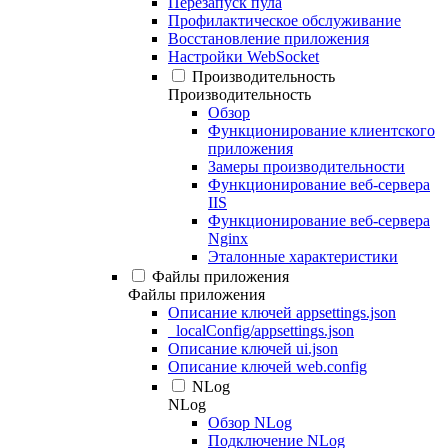
Перезапуск пула
Профилактическое обслуживание
Восстановление приложения
Настройки WebSocket
Производительность
Производительность
Обзор
Функционирование клиентского
приложения
Замеры производительности
Функционирование веб-сервера
IIS
Функционирование веб-сервера
Nginx
Эталонные характеристики
Файлы приложения
Файлы приложения
Описание ключей appsettings.json
_localConfig/appsettings.json
Описание ключей ui.json
Описание ключей web.config
NLog
NLog
Обзор NLog
Подключение NLog