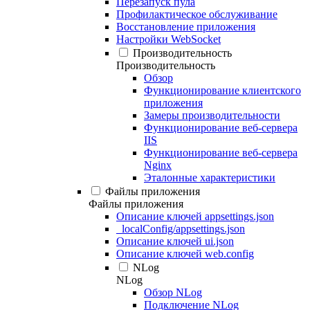
Перезапуск пула
Профилактическое обслуживание
Восстановление приложения
Настройки WebSocket
Производительность
Производительность
Обзор
Функционирование клиентского
приложения
Замеры производительности
Функционирование веб-сервера
IIS
Функционирование веб-сервера
Nginx
Эталонные характеристики
Файлы приложения
Файлы приложения
Описание ключей appsettings.json
_localConfig/appsettings.json
Описание ключей ui.json
Описание ключей web.config
NLog
NLog
Обзор NLog
Подключение NLog