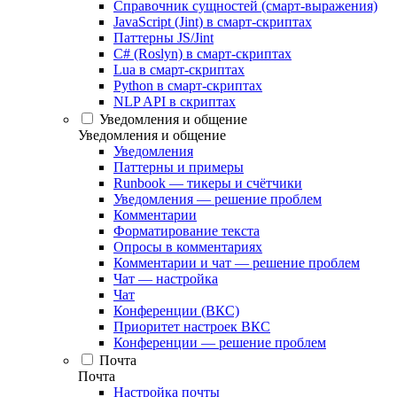
Справочник сущностей (смарт-выражения)
JavaScript (Jint) в смарт-скриптах
Паттерны JS/Jint
C# (Roslyn) в смарт-скриптах
Lua в смарт-скриптах
Python в смарт-скриптах
NLP API в скриптах
Уведомления и общение
Уведомления и общение
Уведомления
Паттерны и примеры
Runbook — тикеры и счётчики
Уведомления — решение проблем
Комментарии
Форматирование текста
Опросы в комментариях
Комментарии и чат — решение проблем
Чат — настройка
Чат
Конференции (ВКС)
Приоритет настроек ВКС
Конференции — решение проблем
Почта
Почта
Настройка почты