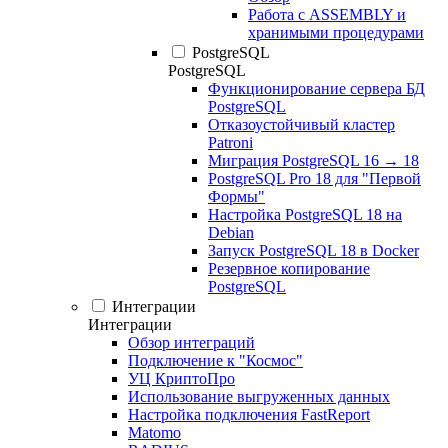
Работа с ASSEMBLY и
хранимыми процедурами
PostgreSQL
PostgreSQL
Функционирование сервера БД
PostgreSQL
Отказоустойчивый кластер
Patroni
Миграция PostgreSQL 16 → 18
PostgreSQL Pro 18 для "Первой
Формы"
Настройка PostgreSQL 18 на
Debian
Запуск PostgreSQL 18 в Docker
Резервное копирование
PostgreSQL
Интеграции
Интеграции
Обзор интеграций
Подключение к "Космос"
УЦ КриптоПро
Использование выгруженных данных
Настройка подключения FastReport
Matomo