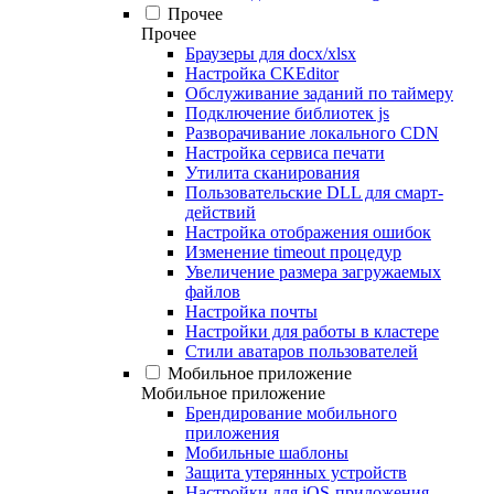
Прочее
Прочее
Браузеры для docx/xlsx
Настройка CKEditor
Обслуживание заданий по таймеру
Подключение библиотек js
Разворачивание локального CDN
Настройка сервиса печати
Утилита сканирования
Пользовательские DLL для смарт-
действий
Настройка отображения ошибок
Изменение timeout процедур
Увеличение размера загружаемых
файлов
Настройка почты
Настройки для работы в кластере
Стили аватаров пользователей
Мобильное приложение
Мобильное приложение
Брендирование мобильного
приложения
Мобильные шаблоны
Защита утерянных устройств
Настройки для iOS-приложения