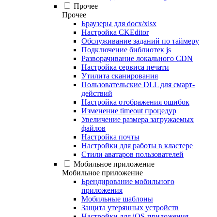
Прочее
Прочее
Браузеры для docx/xlsx
Настройка CKEditor
Обслуживание заданий по таймеру
Подключение библиотек js
Разворачивание локального CDN
Настройка сервиса печати
Утилита сканирования
Пользовательские DLL для смарт-
действий
Настройка отображения ошибок
Изменение timeout процедур
Увеличение размера загружаемых
файлов
Настройка почты
Настройки для работы в кластере
Стили аватаров пользователей
Мобильное приложение
Мобильное приложение
Брендирование мобильного
приложения
Мобильные шаблоны
Защита утерянных устройств
Настройки для iOS-приложения