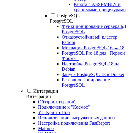
Работа с ASSEMBLY и
хранимыми процедурами
PostgreSQL
PostgreSQL
Функционирование сервера БД
PostgreSQL
Отказоустойчивый кластер
Patroni
Миграция PostgreSQL 16 → 18
PostgreSQL Pro 18 для "Первой
Формы"
Настройка PostgreSQL 18 на
Debian
Запуск PostgreSQL 18 в Docker
Резервное копирование
PostgreSQL
Интеграции
Интеграции
Обзор интеграций
Подключение к "Космос"
УЦ КриптоПро
Использование выгруженных данных
Настройка подключения FastReport
Matomo