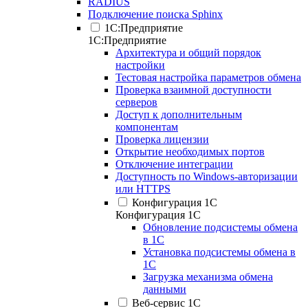
RADIUS
Подключение поиска Sphinx
1С:Предприятие
1С:Предприятие
Архитектура и общий порядок
настройки
Тестовая настройка параметров обмена
Проверка взаимной доступности
серверов
Доступ к дополнительным
компонентам
Проверка лицензии
Открытие необходимых портов
Отключение интеграции
Доступность по Windows-авторизации
или HTTPS
Конфигурация 1С
Конфигурация 1С
Обновление подсистемы обмена
в 1С
Установка подсистемы обмена в
1С
Загрузка механизма обмена
данными
Веб-сервис 1С