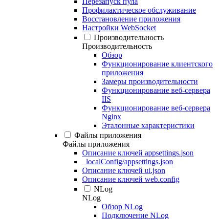
Перезапуск пула
Профилактическое обслуживание
Восстановление приложения
Настройки WebSocket
Производительность
Производительность
Обзор
Функционирование клиентского
приложения
Замеры производительности
Функционирование веб-сервера
IIS
Функционирование веб-сервера
Nginx
Эталонные характеристики
Файлы приложения
Файлы приложения
Описание ключей appsettings.json
_localConfig/appsettings.json
Описание ключей ui.json
Описание ключей web.config
NLog
NLog
Обзор NLog
Подключение NLog