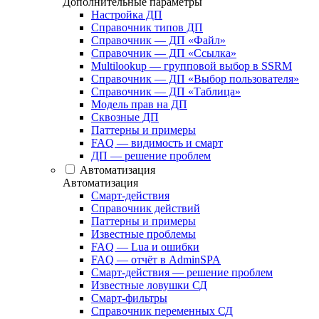
Дополнительные параметры
Настройка ДП
Справочник типов ДП
Справочник — ДП «Файл»
Справочник — ДП «Ссылка»
Multilookup — групповой выбор в SSRM
Справочник — ДП «Выбор пользователя»
Справочник — ДП «Таблица»
Модель прав на ДП
Сквозные ДП
Паттерны и примеры
FAQ — видимость и смарт
ДП — решение проблем
Автоматизация
Автоматизация
Смарт-действия
Справочник действий
Паттерны и примеры
Известные проблемы
FAQ — Lua и ошибки
FAQ — отчёт в AdminSPA
Смарт-действия — решение проблем
Известные ловушки СД
Смарт-фильтры
Справочник переменных СД