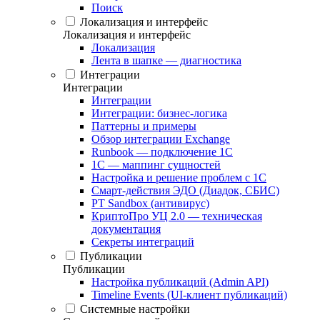
Поиск
Локализация и интерфейс
Локализация и интерфейс
Локализация
Лента в шапке — диагностика
Интеграции
Интеграции
Интеграции
Интеграции: бизнес-логика
Паттерны и примеры
Обзор интеграции Exchange
Runbook — подключение 1С
1С — маппинг сущностей
Настройка и решение проблем с 1С
Смарт-действия ЭДО (Диадок, СБИС)
PT Sandbox (антивирус)
КриптоПро УЦ 2.0 — техническая
документация
Секреты интеграций
Публикации
Публикации
Настройка публикаций (Admin API)
Timeline Events (UI-клиент публикаций)
Системные настройки