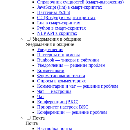
Справочник сущностей (смарт-выражения)
JavaScript (Jint) в смарт-скриптах
Паттерны JS/Jint
C# (Roslyn) в смарт-скриптах
Lua в смарт-скриптах
Python в смарт-скриптах
NLP API в скриптах
Уведомления и общение
Уведомления и общение
Уведомления
Паттерны и примеры
Runbook — тикеры и счётчики
Уведомления — решение проблем
Комментарии
Форматирование текста
Опросы в комментариях
Комментарии и чат — решение проблем
Чат — настройка
Чат
Конференции (ВКС)
Приоритет настроек ВКС
Конференции — решение проблем
Почта
Почта
Настройка почты