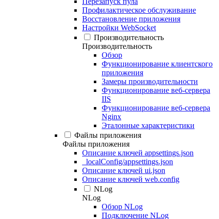
Перезапуск пула
Профилактическое обслуживание
Восстановление приложения
Настройки WebSocket
Производительность
Производительность
Обзор
Функционирование клиентского
приложения
Замеры производительности
Функционирование веб-сервера
IIS
Функционирование веб-сервера
Nginx
Эталонные характеристики
Файлы приложения
Файлы приложения
Описание ключей appsettings.json
_localConfig/appsettings.json
Описание ключей ui.json
Описание ключей web.config
NLog
NLog
Обзор NLog
Подключение NLog