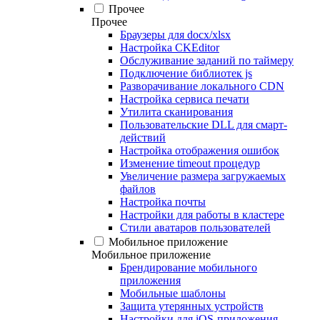
Прочее
Прочее
Браузеры для docx/xlsx
Настройка CKEditor
Обслуживание заданий по таймеру
Подключение библиотек js
Разворачивание локального CDN
Настройка сервиса печати
Утилита сканирования
Пользовательские DLL для смарт-
действий
Настройка отображения ошибок
Изменение timeout процедур
Увеличение размера загружаемых
файлов
Настройка почты
Настройки для работы в кластере
Стили аватаров пользователей
Мобильное приложение
Мобильное приложение
Брендирование мобильного
приложения
Мобильные шаблоны
Защита утерянных устройств
Настройки для iOS-приложения