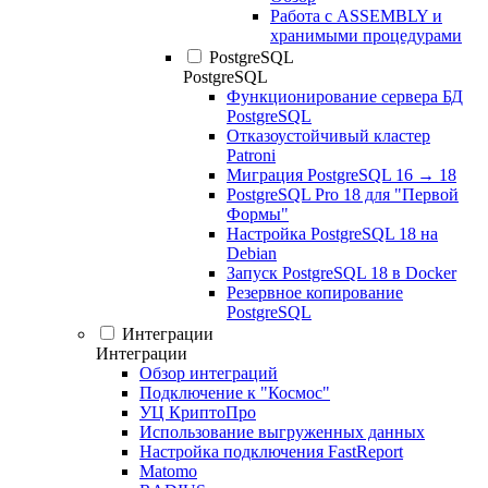
Работа с ASSEMBLY и
хранимыми процедурами
PostgreSQL
PostgreSQL
Функционирование сервера БД
PostgreSQL
Отказоустойчивый кластер
Patroni
Миграция PostgreSQL 16 → 18
PostgreSQL Pro 18 для "Первой
Формы"
Настройка PostgreSQL 18 на
Debian
Запуск PostgreSQL 18 в Docker
Резервное копирование
PostgreSQL
Интеграции
Интеграции
Обзор интеграций
Подключение к "Космос"
УЦ КриптоПро
Использование выгруженных данных
Настройка подключения FastReport
Matomo