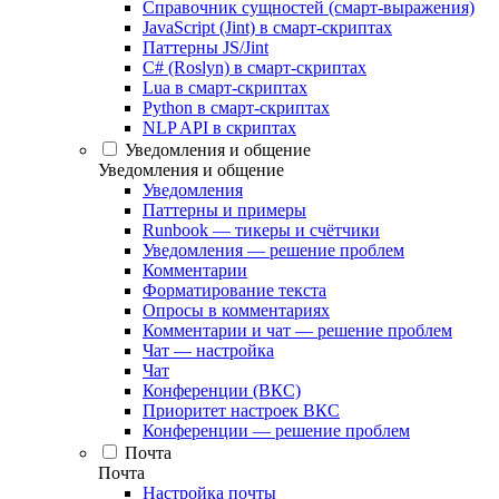
Справочник сущностей (смарт-выражения)
JavaScript (Jint) в смарт-скриптах
Паттерны JS/Jint
C# (Roslyn) в смарт-скриптах
Lua в смарт-скриптах
Python в смарт-скриптах
NLP API в скриптах
Уведомления и общение
Уведомления и общение
Уведомления
Паттерны и примеры
Runbook — тикеры и счётчики
Уведомления — решение проблем
Комментарии
Форматирование текста
Опросы в комментариях
Комментарии и чат — решение проблем
Чат — настройка
Чат
Конференции (ВКС)
Приоритет настроек ВКС
Конференции — решение проблем
Почта
Почта
Настройка почты