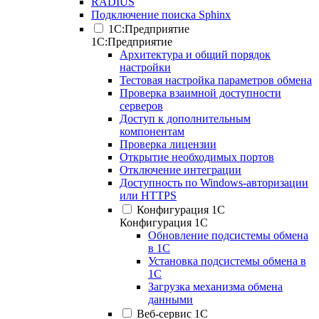
RADIUS
Подключение поиска Sphinx
1С:Предприятие
1С:Предприятие
Архитектура и общий порядок
настройки
Тестовая настройка параметров обмена
Проверка взаимной доступности
серверов
Доступ к дополнительным
компонентам
Проверка лицензии
Открытие необходимых портов
Отключение интеграции
Доступность по Windows-авторизации
или HTTPS
Конфигурация 1С
Конфигурация 1С
Обновление подсистемы обмена
в 1С
Установка подсистемы обмена в
1С
Загрузка механизма обмена
данными
Веб-сервис 1С