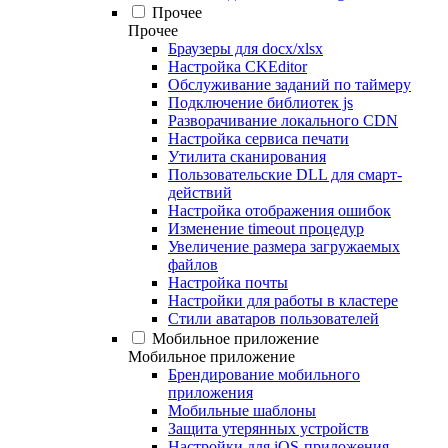
Прочее
Прочее
Браузеры для docx/xlsx
Настройка CKEditor
Обслуживание заданий по таймеру
Подключение библиотек js
Разворачивание локального CDN
Настройка сервиса печати
Утилита сканирования
Пользовательские DLL для смарт-
действий
Настройка отображения ошибок
Изменение timeout процедур
Увеличение размера загружаемых
файлов
Настройка почты
Настройки для работы в кластере
Стили аватаров пользователей
Мобильное приложение
Мобильное приложение
Брендирование мобильного
приложения
Мобильные шаблоны
Защита утерянных устройств
Настройки для iOS-приложения