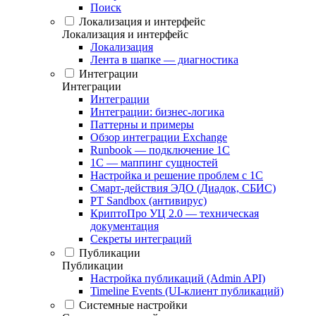
Поиск
Локализация и интерфейс
Локализация и интерфейс
Локализация
Лента в шапке — диагностика
Интеграции
Интеграции
Интеграции
Интеграции: бизнес-логика
Паттерны и примеры
Обзор интеграции Exchange
Runbook — подключение 1С
1С — маппинг сущностей
Настройка и решение проблем с 1С
Смарт-действия ЭДО (Диадок, СБИС)
PT Sandbox (антивирус)
КриптоПро УЦ 2.0 — техническая
документация
Секреты интеграций
Публикации
Публикации
Настройка публикаций (Admin API)
Timeline Events (UI-клиент публикаций)
Системные настройки