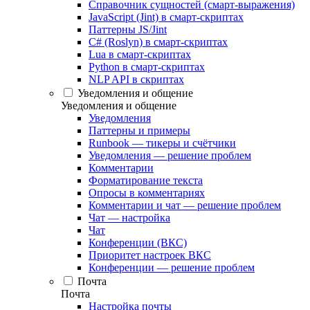
Справочник сущностей (смарт-выражения)
JavaScript (Jint) в смарт-скриптах
Паттерны JS/Jint
C# (Roslyn) в смарт-скриптах
Lua в смарт-скриптах
Python в смарт-скриптах
NLP API в скриптах
Уведомления и общение
Уведомления и общение
Уведомления
Паттерны и примеры
Runbook — тикеры и счётчики
Уведомления — решение проблем
Комментарии
Форматирование текста
Опросы в комментариях
Комментарии и чат — решение проблем
Чат — настройка
Чат
Конференции (ВКС)
Приоритет настроек ВКС
Конференции — решение проблем
Почта
Почта
Настройка почты