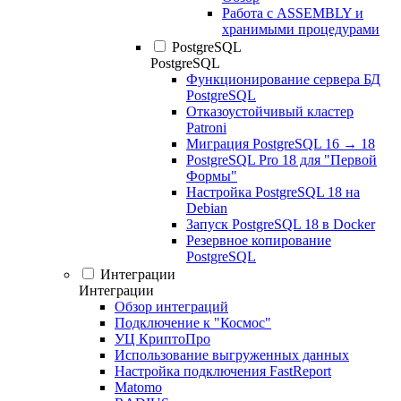
Работа с ASSEMBLY и
хранимыми процедурами
PostgreSQL
PostgreSQL
Функционирование сервера БД
PostgreSQL
Отказоустойчивый кластер
Patroni
Миграция PostgreSQL 16 → 18
PostgreSQL Pro 18 для "Первой
Формы"
Настройка PostgreSQL 18 на
Debian
Запуск PostgreSQL 18 в Docker
Резервное копирование
PostgreSQL
Интеграции
Интеграции
Обзор интеграций
Подключение к "Космос"
УЦ КриптоПро
Использование выгруженных данных
Настройка подключения FastReport
Matomo