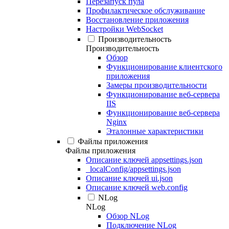
Перезапуск пула
Профилактическое обслуживание
Восстановление приложения
Настройки WebSocket
Производительность
Производительность
Обзор
Функционирование клиентского
приложения
Замеры производительности
Функционирование веб-сервера
IIS
Функционирование веб-сервера
Nginx
Эталонные характеристики
Файлы приложения
Файлы приложения
Описание ключей appsettings.json
_localConfig/appsettings.json
Описание ключей ui.json
Описание ключей web.config
NLog
NLog
Обзор NLog
Подключение NLog