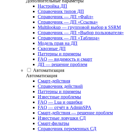
Дополнительные параметры
Настройка ДП
Справочник типов ДП
Справочник — ДП «Файл»
Справочник — ДП «Ссылка»
Multilookup — групповой выбор в SSRM
Справочник — ДП «Выбор пользователя»
Справочник — ДП «Таблица»
Модель прав на ДП
Сквозные ДП
Паттерны и примеры
FAQ — видимость и смарт
ДП — решение проблем
Автоматизация
Автоматизация
Смарт-действия
Справочник действий
Паттерны и примеры
Известные проблемы
FAQ — Lua и ошибки
FAQ — отчёт в AdminSPA
Смарт-действия — решение проблем
Известные ловушки СД
Смарт-фильтры
Справочник переменных СД