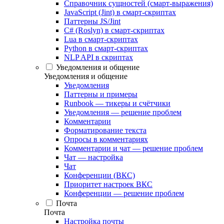
Справочник сущностей (смарт-выражения)
JavaScript (Jint) в смарт-скриптах
Паттерны JS/Jint
C# (Roslyn) в смарт-скриптах
Lua в смарт-скриптах
Python в смарт-скриптах
NLP API в скриптах
Уведомления и общение
Уведомления и общение
Уведомления
Паттерны и примеры
Runbook — тикеры и счётчики
Уведомления — решение проблем
Комментарии
Форматирование текста
Опросы в комментариях
Комментарии и чат — решение проблем
Чат — настройка
Чат
Конференции (ВКС)
Приоритет настроек ВКС
Конференции — решение проблем
Почта
Почта
Настройка почты