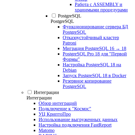
Работа с ASSEMBLY и
хранимыми процедурами
PostgreSQL
PostgreSQL
Функционирование сервера БД
PostgreSQL
Отказоустойчивый кластер
Patroni
Миграция PostgreSQL 16 → 18
PostgreSQL Pro 18 для "Первой
Формы"
Настройка PostgreSQL 18 на
Debian
Запуск PostgreSQL 18 в Docker
Резервное копирование
PostgreSQL
Интеграции
Интеграции
Обзор интеграций
Подключение к "Космос"
УЦ КриптоПро
Использование выгруженных данных
Настройка подключения FastReport
Matomo