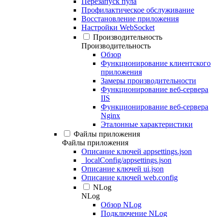
Перезапуск пула
Профилактическое обслуживание
Восстановление приложения
Настройки WebSocket
Производительность
Производительность
Обзор
Функционирование клиентского
приложения
Замеры производительности
Функционирование веб-сервера
IIS
Функционирование веб-сервера
Nginx
Эталонные характеристики
Файлы приложения
Файлы приложения
Описание ключей appsettings.json
_localConfig/appsettings.json
Описание ключей ui.json
Описание ключей web.config
NLog
NLog
Обзор NLog
Подключение NLog