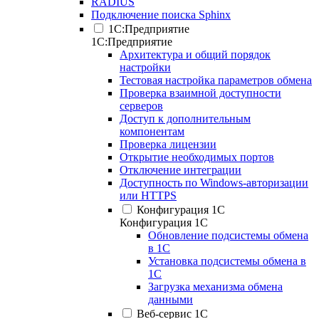
RADIUS
Подключение поиска Sphinx
1С:Предприятие
1С:Предприятие
Архитектура и общий порядок
настройки
Тестовая настройка параметров обмена
Проверка взаимной доступности
серверов
Доступ к дополнительным
компонентам
Проверка лицензии
Открытие необходимых портов
Отключение интеграции
Доступность по Windows-авторизации
или HTTPS
Конфигурация 1С
Конфигурация 1С
Обновление подсистемы обмена
в 1С
Установка подсистемы обмена в
1С
Загрузка механизма обмена
данными
Веб-сервис 1С