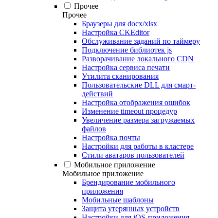
Прочее
Прочее
Браузеры для docx/xlsx
Настройка CKEditor
Обслуживание заданий по таймеру
Подключение библиотек js
Разворачивание локального CDN
Настройка сервиса печати
Утилита сканирования
Пользовательские DLL для смарт-
действий
Настройка отображения ошибок
Изменение timeout процедур
Увеличение размера загружаемых
файлов
Настройка почты
Настройки для работы в кластере
Стили аватаров пользователей
Мобильное приложение
Мобильное приложение
Брендирование мобильного
приложения
Мобильные шаблоны
Защита утерянных устройств
Настройки для iOS-приложения