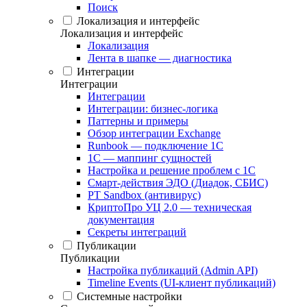
Поиск
Локализация и интерфейс
Локализация и интерфейс
Локализация
Лента в шапке — диагностика
Интеграции
Интеграции
Интеграции
Интеграции: бизнес-логика
Паттерны и примеры
Обзор интеграции Exchange
Runbook — подключение 1С
1С — маппинг сущностей
Настройка и решение проблем с 1С
Смарт-действия ЭДО (Диадок, СБИС)
PT Sandbox (антивирус)
КриптоПро УЦ 2.0 — техническая
документация
Секреты интеграций
Публикации
Публикации
Настройка публикаций (Admin API)
Timeline Events (UI-клиент публикаций)
Системные настройки