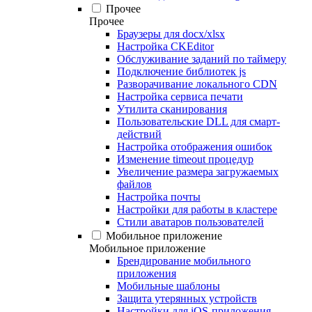
Прочее
Прочее
Браузеры для docx/xlsx
Настройка CKEditor
Обслуживание заданий по таймеру
Подключение библиотек js
Разворачивание локального CDN
Настройка сервиса печати
Утилита сканирования
Пользовательские DLL для смарт-
действий
Настройка отображения ошибок
Изменение timeout процедур
Увеличение размера загружаемых
файлов
Настройка почты
Настройки для работы в кластере
Стили аватаров пользователей
Мобильное приложение
Мобильное приложение
Брендирование мобильного
приложения
Мобильные шаблоны
Защита утерянных устройств
Настройки для iOS-приложения