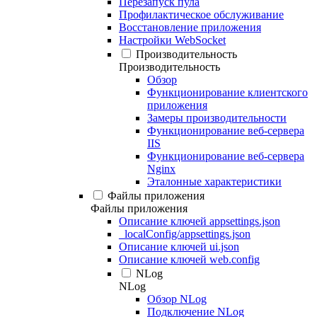
Перезапуск пула
Профилактическое обслуживание
Восстановление приложения
Настройки WebSocket
Производительность
Производительность
Обзор
Функционирование клиентского
приложения
Замеры производительности
Функционирование веб-сервера
IIS
Функционирование веб-сервера
Nginx
Эталонные характеристики
Файлы приложения
Файлы приложения
Описание ключей appsettings.json
_localConfig/appsettings.json
Описание ключей ui.json
Описание ключей web.config
NLog
NLog
Обзор NLog
Подключение NLog