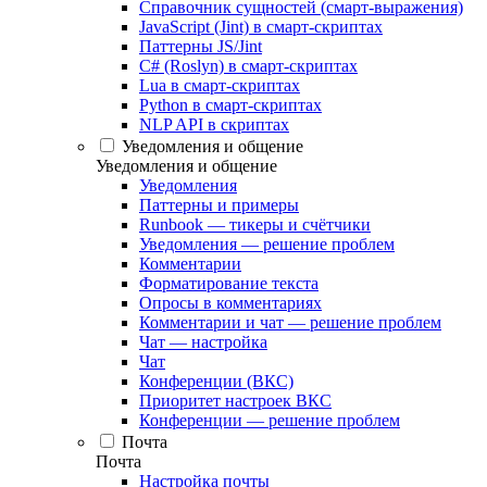
Справочник сущностей (смарт-выражения)
JavaScript (Jint) в смарт-скриптах
Паттерны JS/Jint
C# (Roslyn) в смарт-скриптах
Lua в смарт-скриптах
Python в смарт-скриптах
NLP API в скриптах
Уведомления и общение
Уведомления и общение
Уведомления
Паттерны и примеры
Runbook — тикеры и счётчики
Уведомления — решение проблем
Комментарии
Форматирование текста
Опросы в комментариях
Комментарии и чат — решение проблем
Чат — настройка
Чат
Конференции (ВКС)
Приоритет настроек ВКС
Конференции — решение проблем
Почта
Почта
Настройка почты