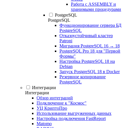
Работа с ASSEMBLY и
хранимыми процедурами
PostgreSQL
PostgreSQL
Функционирование сервера БД
PostgreSQL
Отказоустойчивый кластер
Patroni
Миграция PostgreSQL 16 → 18
PostgreSQL Pro 18 для "Первой
Формы"
Настройка PostgreSQL 18 на
Debian
Запуск PostgreSQL 18 в Docker
Резервное копирование
PostgreSQL
Интеграции
Интеграции
Обзор интеграций
Подключение к "Космос"
УЦ КриптоПро
Использование выгруженных данных
Настройка подключения FastReport
Matomo