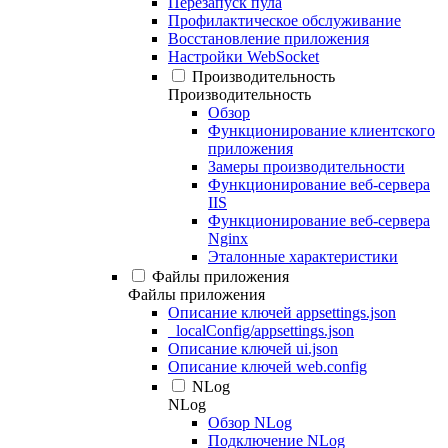
Перезапуск пула
Профилактическое обслуживание
Восстановление приложения
Настройки WebSocket
Производительность
Производительность
Обзор
Функционирование клиентского
приложения
Замеры производительности
Функционирование веб-сервера
IIS
Функционирование веб-сервера
Nginx
Эталонные характеристики
Файлы приложения
Файлы приложения
Описание ключей appsettings.json
_localConfig/appsettings.json
Описание ключей ui.json
Описание ключей web.config
NLog
NLog
Обзор NLog
Подключение NLog