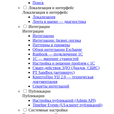
Поиск
Локализация и интерфейс
Локализация и интерфейс
Локализация
Лента в шапке — диагностика
Интеграции
Интеграции
Интеграции
Интеграции: бизнес-логика
Паттерны и примеры
Обзор интеграции Exchange
Runbook — подключение 1С
1С — маппинг сущностей
Настройка и решение проблем с 1С
Смарт-действия ЭДО (Диадок, СБИС)
PT Sandbox (антивирус)
КриптоПро УЦ 2.0 — техническая
документация
Секреты интеграций
Публикации
Публикации
Настройка публикаций (Admin API)
Timeline Events (UI-клиент публикаций)
Системные настройки