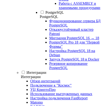
Работа с ASSEMBLY и
хранимыми процедурами
PostgreSQL
PostgreSQL
Функционирование сервера БД
PostgreSQL
Отказоустойчивый кластер
Patroni
Миграция PostgreSQL 16 → 18
PostgreSQL Pro 18 для "Первой
Формы"
Настройка PostgreSQL 18 на
Debian
Запуск PostgreSQL 18 в Docker
Резервное копирование
PostgreSQL
Интеграции
Интеграции
Обзор интеграций
Подключение к "Космос"
УЦ КриптоПро
Использование выгруженных данных
Настройка подключения FastReport
Matomo