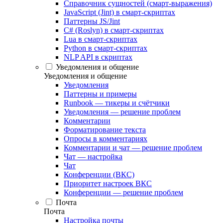
Справочник сущностей (смарт-выражения)
JavaScript (Jint) в смарт-скриптах
Паттерны JS/Jint
C# (Roslyn) в смарт-скриптах
Lua в смарт-скриптах
Python в смарт-скриптах
NLP API в скриптах
Уведомления и общение
Уведомления и общение
Уведомления
Паттерны и примеры
Runbook — тикеры и счётчики
Уведомления — решение проблем
Комментарии
Форматирование текста
Опросы в комментариях
Комментарии и чат — решение проблем
Чат — настройка
Чат
Конференции (ВКС)
Приоритет настроек ВКС
Конференции — решение проблем
Почта
Почта
Настройка почты