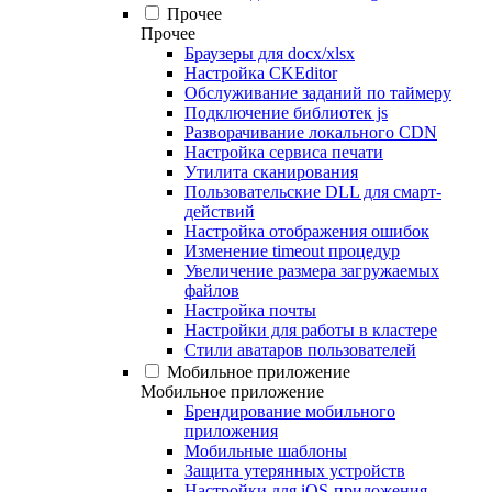
Прочее
Прочее
Браузеры для docx/xlsx
Настройка CKEditor
Обслуживание заданий по таймеру
Подключение библиотек js
Разворачивание локального CDN
Настройка сервиса печати
Утилита сканирования
Пользовательские DLL для смарт-
действий
Настройка отображения ошибок
Изменение timeout процедур
Увеличение размера загружаемых
файлов
Настройка почты
Настройки для работы в кластере
Стили аватаров пользователей
Мобильное приложение
Мобильное приложение
Брендирование мобильного
приложения
Мобильные шаблоны
Защита утерянных устройств
Настройки для iOS-приложения