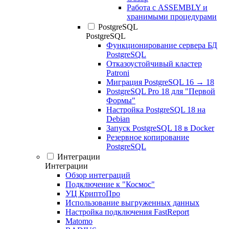
Работа с ASSEMBLY и
хранимыми процедурами
PostgreSQL
PostgreSQL
Функционирование сервера БД
PostgreSQL
Отказоустойчивый кластер
Patroni
Миграция PostgreSQL 16 → 18
PostgreSQL Pro 18 для "Первой
Формы"
Настройка PostgreSQL 18 на
Debian
Запуск PostgreSQL 18 в Docker
Резервное копирование
PostgreSQL
Интеграции
Интеграции
Обзор интеграций
Подключение к "Космос"
УЦ КриптоПро
Использование выгруженных данных
Настройка подключения FastReport
Matomo