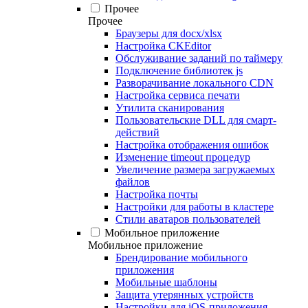
Прочее
Прочее
Браузеры для docx/xlsx
Настройка CKEditor
Обслуживание заданий по таймеру
Подключение библиотек js
Разворачивание локального CDN
Настройка сервиса печати
Утилита сканирования
Пользовательские DLL для смарт-
действий
Настройка отображения ошибок
Изменение timeout процедур
Увеличение размера загружаемых
файлов
Настройка почты
Настройки для работы в кластере
Стили аватаров пользователей
Мобильное приложение
Мобильное приложение
Брендирование мобильного
приложения
Мобильные шаблоны
Защита утерянных устройств
Настройки для iOS-приложения