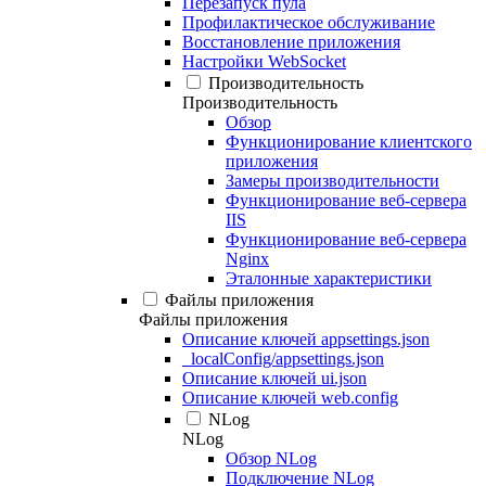
Перезапуск пула
Профилактическое обслуживание
Восстановление приложения
Настройки WebSocket
Производительность
Производительность
Обзор
Функционирование клиентского
приложения
Замеры производительности
Функционирование веб-сервера
IIS
Функционирование веб-сервера
Nginx
Эталонные характеристики
Файлы приложения
Файлы приложения
Описание ключей appsettings.json
_localConfig/appsettings.json
Описание ключей ui.json
Описание ключей web.config
NLog
NLog
Обзор NLog
Подключение NLog