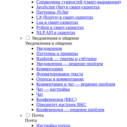
Справочник сущностей (смарт-выражения)
JavaScript (Jint) в смарт-скриптах
Паттерны JS/Jint
C# (Roslyn) в смарт-скриптах
Lua в смарт-скриптах
Python в смарт-скриптах
NLP API в скриптах
Уведомления и общение
Уведомления и общение
Уведомления
Паттерны и примеры
Runbook — тикеры и счётчики
Уведомления — решение проблем
Комментарии
Форматирование текста
Опросы в комментариях
Комментарии и чат — решение проблем
Чат — настройка
Чат
Конференции (ВКС)
Приоритет настроек ВКС
Конференции — решение проблем
Почта
Почта
Настройка почты