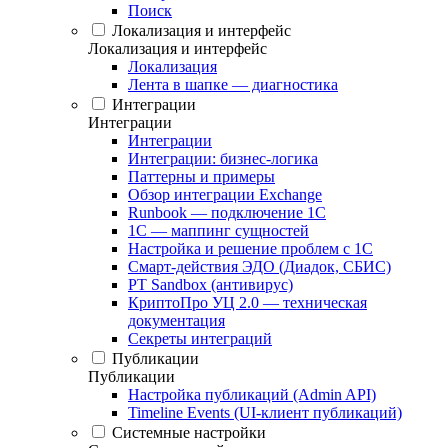
Поиск
Локализация и интерфейс
Локализация и интерфейс
Локализация
Лента в шапке — диагностика
Интеграции
Интеграции
Интеграции
Интеграции: бизнес-логика
Паттерны и примеры
Обзор интеграции Exchange
Runbook — подключение 1С
1С — маппинг сущностей
Настройка и решение проблем с 1С
Смарт-действия ЭДО (Диадок, СБИС)
PT Sandbox (антивирус)
КриптоПро УЦ 2.0 — техническая
документация
Секреты интеграций
Публикации
Публикации
Настройка публикаций (Admin API)
Timeline Events (UI-клиент публикаций)
Системные настройки