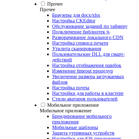
Прочее
Прочее
Браузеры для docx/xlsx
Настройка CKEditor
Обслуживание заданий по таймеру
Подключение библиотек js
Разворачивание локального CDN
Настройка сервиса печати
Утилита сканирования
Пользовательские DLL для смарт-
действий
Настройка отображения ошибок
Изменение timeout процедур
Увеличение размера загружаемых
файлов
Настройка почты
Настройки для работы в кластере
Стили аватаров пользователей
Мобильное приложение
Мобильное приложение
Брендирование мобильного
приложения
Мобильные шаблоны
Защита утерянных устройств
Настройки для iOS-приложения