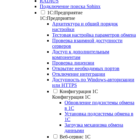
RADIUS
Подключение поиска Sphinx
1С:Предприятие
1С:Предприятие
Архитектура и общий порядок
настройки
Тестовая настройка параметров обмена
Проверка взаимной доступности
серверов
Доступ к дополнительным
компонентам
Проверка лицензии
Открытие необходимых портов
Отключение интеграции
Доступность по Windows-авторизации
или HTTPS
Конфигурация 1С
Конфигурация 1С
Обновление подсистемы обмена
в 1С
Установка подсистемы обмена в
1С
Загрузка механизма обмена
данными
Веб-сервис 1С