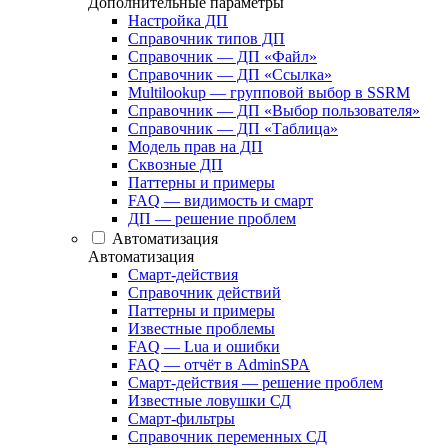
Дополнительные параметры
Настройка ДП
Справочник типов ДП
Справочник — ДП «Файл»
Справочник — ДП «Ссылка»
Multilookup — групповой выбор в SSRM
Справочник — ДП «Выбор пользователя»
Справочник — ДП «Таблица»
Модель прав на ДП
Сквозные ДП
Паттерны и примеры
FAQ — видимость и смарт
ДП — решение проблем
Автоматизация
Автоматизация
Смарт-действия
Справочник действий
Паттерны и примеры
Известные проблемы
FAQ — Lua и ошибки
FAQ — отчёт в AdminSPA
Смарт-действия — решение проблем
Известные ловушки СД
Смарт-фильтры
Справочник переменных СД