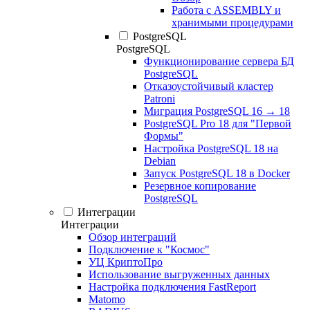
Работа с ASSEMBLY и
хранимыми процедурами
PostgreSQL
PostgreSQL
Функционирование сервера БД
PostgreSQL
Отказоустойчивый кластер
Patroni
Миграция PostgreSQL 16 → 18
PostgreSQL Pro 18 для "Первой
Формы"
Настройка PostgreSQL 18 на
Debian
Запуск PostgreSQL 18 в Docker
Резервное копирование
PostgreSQL
Интеграции
Интеграции
Обзор интеграций
Подключение к "Космос"
УЦ КриптоПро
Использование выгруженных данных
Настройка подключения FastReport
Matomo