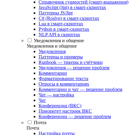
Справочник сущностей (смарт-выражения)
JavaScript (Jint) в смарт-скриптах
Паттерны JS/Jint
C# (Roslyn) в смарт-скриптах
Lua в смарт-скриптах
Python в смарт-скриптах
NLP API в скриптах
Уведомления и общение
Уведомления и общение
Уведомления
Паттерны и примеры
Runbook — тикеры и счётчики
Уведомления — решение проблем
Комментарии
Форматирование текста
Опросы в комментариях
Комментарии и чат — решение проблем
Чат — настройка
Чат
Конференции (ВКС)
Приоритет настроек ВКС
Конференции — решение проблем
Почта
Почта
Настройка почты