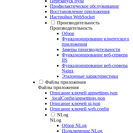
Перезапуск пула
Профилактическое обслуживание
Восстановление приложения
Настройки WebSocket
Производительность
Производительность
Обзор
Функционирование клиентского
приложения
Замеры производительности
Функционирование веб-сервера
IIS
Функционирование веб-сервера
Nginx
Эталонные характеристики
Файлы приложения
Файлы приложения
Описание ключей appsettings.json
_localConfig/appsettings.json
Описание ключей ui.json
Описание ключей web.config
NLog
NLog
Обзор NLog
Подключение NLog