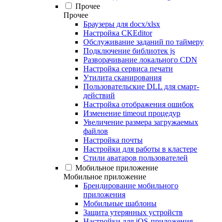
Прочее
Прочее
Браузеры для docx/xlsx
Настройка CKEditor
Обслуживание заданий по таймеру
Подключение библиотек js
Разворачивание локального CDN
Настройка сервиса печати
Утилита сканирования
Пользовательские DLL для смарт-
действий
Настройка отображения ошибок
Изменение timeout процедур
Увеличение размера загружаемых
файлов
Настройка почты
Настройки для работы в кластере
Стили аватаров пользователей
Мобильное приложение
Мобильное приложение
Брендирование мобильного
приложения
Мобильные шаблоны
Защита утерянных устройств
Настройки для iOS-приложения