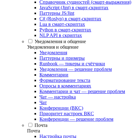
Справочник сущностей (смарт-выражения)
JavaScript (Jint) в смарт-скриптах
Паттерны JS/Jint
C# (Roslyn) в смарт-скриптах
Lua в смарт-скриптах
Python в смарт-скриптах
NLP API в скриптах
Уведомления и общение
Уведомления и общение
Уведомления
Паттерны и примеры
Runbook — тикеры и счётчики
Уведомления — решение проблем
Комментарии
Форматирование текста
Опросы в комментариях
Комментарии и чат — решение проблем
Чат — настройка
Чат
Конференции (ВКС)
Приоритет настроек ВКС
Конференции — решение проблем
Почта
Почта
Настройка почты