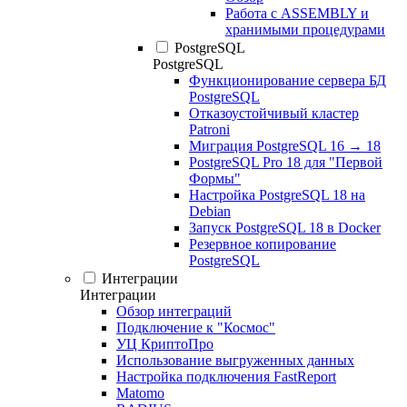
Работа с ASSEMBLY и
хранимыми процедурами
PostgreSQL
PostgreSQL
Функционирование сервера БД
PostgreSQL
Отказоустойчивый кластер
Patroni
Миграция PostgreSQL 16 → 18
PostgreSQL Pro 18 для "Первой
Формы"
Настройка PostgreSQL 18 на
Debian
Запуск PostgreSQL 18 в Docker
Резервное копирование
PostgreSQL
Интеграции
Интеграции
Обзор интеграций
Подключение к "Космос"
УЦ КриптоПро
Использование выгруженных данных
Настройка подключения FastReport
Matomo