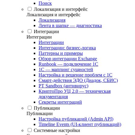
Поиск
Локализация и интерфейс
Локализация и интерфейс
Локализация
Лента в шапке — диагностика
Интеграции
Интеграции
Интеграции
Интеграции: бизнес-логика
Паттерны и примеры
Обзор интеграции Exchange
Runbook — подключение 1С
1С — маппинг сущностей
Настройка и решение проблем с 1С
Смарт-действия ЭДО (Диадок, СБИС)
PT Sandbox (антивирус)
КриптоПро УЦ 2.0 — техническая
документация
Секреты интеграций
Публикации
Публикации
Настройка публикаций (Admin API)
Timeline Events (UI-клиент публикаций)
Системные настройки