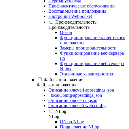
Перезапуск пула
Профилактическое обслуживание
Восстановление приложения
Настройки WebSocket
Производительность
Производительность
Обзор
Функционирование клиентского
приложения
Замеры производительности
Функционирование веб-сервера
IIS
Функционирование веб-сервера
Nginx
Эталонные характеристики
Файлы приложения
Файлы приложения
Описание ключей appsettings.json
_localConfig/appsettings.json
Описание ключей ui.json
Описание ключей web.config
NLog
NLog
Обзор NLog
Подключение NLog