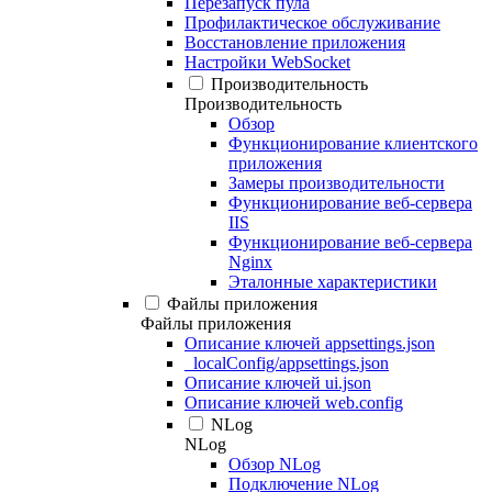
Перезапуск пула
Профилактическое обслуживание
Восстановление приложения
Настройки WebSocket
Производительность
Производительность
Обзор
Функционирование клиентского
приложения
Замеры производительности
Функционирование веб-сервера
IIS
Функционирование веб-сервера
Nginx
Эталонные характеристики
Файлы приложения
Файлы приложения
Описание ключей appsettings.json
_localConfig/appsettings.json
Описание ключей ui.json
Описание ключей web.config
NLog
NLog
Обзор NLog
Подключение NLog