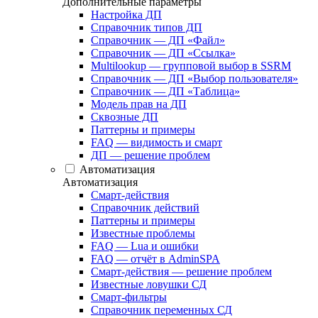
Дополнительные параметры
Настройка ДП
Справочник типов ДП
Справочник — ДП «Файл»
Справочник — ДП «Ссылка»
Multilookup — групповой выбор в SSRM
Справочник — ДП «Выбор пользователя»
Справочник — ДП «Таблица»
Модель прав на ДП
Сквозные ДП
Паттерны и примеры
FAQ — видимость и смарт
ДП — решение проблем
Автоматизация
Автоматизация
Смарт-действия
Справочник действий
Паттерны и примеры
Известные проблемы
FAQ — Lua и ошибки
FAQ — отчёт в AdminSPA
Смарт-действия — решение проблем
Известные ловушки СД
Смарт-фильтры
Справочник переменных СД