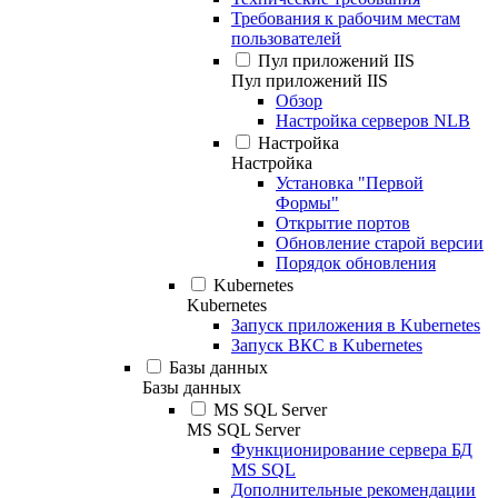
Требования к рабочим местам
пользователей
Пул приложений IIS
Пул приложений IIS
Обзор
Настройка серверов NLB
Настройка
Настройка
Установка "Первой
Формы"
Открытие портов
Обновление старой версии
Порядок обновления
Kubernetes
Kubernetes
Запуск приложения в Kubernetes
Запуск ВКС в Kubernetes
Базы данных
Базы данных
MS SQL Server
MS SQL Server
Функционирование сервера БД
MS SQL
Дополнительные рекомендации