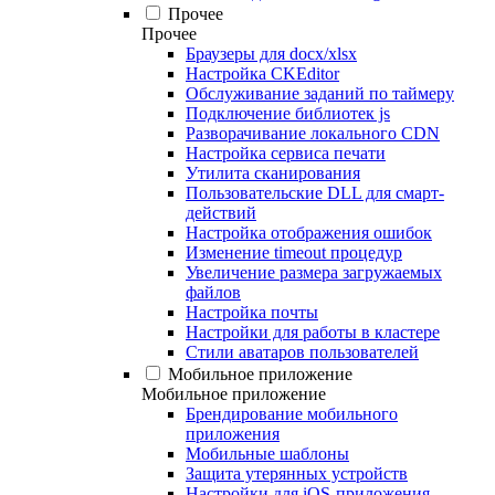
Прочее
Прочее
Браузеры для docx/xlsx
Настройка CKEditor
Обслуживание заданий по таймеру
Подключение библиотек js
Разворачивание локального CDN
Настройка сервиса печати
Утилита сканирования
Пользовательские DLL для смарт-
действий
Настройка отображения ошибок
Изменение timeout процедур
Увеличение размера загружаемых
файлов
Настройка почты
Настройки для работы в кластере
Стили аватаров пользователей
Мобильное приложение
Мобильное приложение
Брендирование мобильного
приложения
Мобильные шаблоны
Защита утерянных устройств
Настройки для iOS-приложения