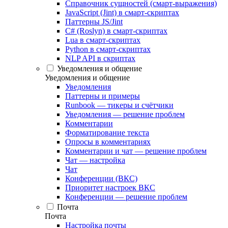
Справочник сущностей (смарт-выражения)
JavaScript (Jint) в смарт-скриптах
Паттерны JS/Jint
C# (Roslyn) в смарт-скриптах
Lua в смарт-скриптах
Python в смарт-скриптах
NLP API в скриптах
Уведомления и общение
Уведомления и общение
Уведомления
Паттерны и примеры
Runbook — тикеры и счётчики
Уведомления — решение проблем
Комментарии
Форматирование текста
Опросы в комментариях
Комментарии и чат — решение проблем
Чат — настройка
Чат
Конференции (ВКС)
Приоритет настроек ВКС
Конференции — решение проблем
Почта
Почта
Настройка почты