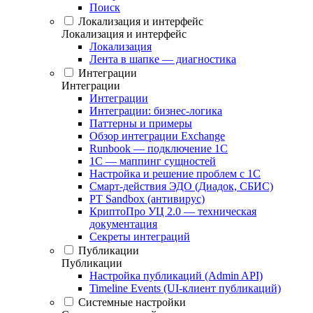
Поиск
Локализация и интерфейс
Локализация и интерфейс
Локализация
Лента в шапке — диагностика
Интеграции
Интеграции
Интеграции
Интеграции: бизнес-логика
Паттерны и примеры
Обзор интеграции Exchange
Runbook — подключение 1С
1С — маппинг сущностей
Настройка и решение проблем с 1С
Смарт-действия ЭДО (Диадок, СБИС)
PT Sandbox (антивирус)
КриптоПро УЦ 2.0 — техническая
документация
Секреты интеграций
Публикации
Публикации
Настройка публикаций (Admin API)
Timeline Events (UI-клиент публикаций)
Системные настройки