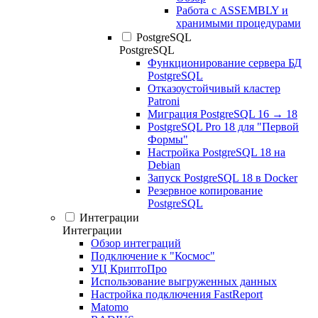
Работа с ASSEMBLY и
хранимыми процедурами
PostgreSQL
PostgreSQL
Функционирование сервера БД
PostgreSQL
Отказоустойчивый кластер
Patroni
Миграция PostgreSQL 16 → 18
PostgreSQL Pro 18 для "Первой
Формы"
Настройка PostgreSQL 18 на
Debian
Запуск PostgreSQL 18 в Docker
Резервное копирование
PostgreSQL
Интеграции
Интеграции
Обзор интеграций
Подключение к "Космос"
УЦ КриптоПро
Использование выгруженных данных
Настройка подключения FastReport
Matomo