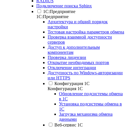
RADIUS
Подключение поиска Sphinx
1С:Предприятие
1С:Предприятие
Архитектура и общий порядок
настройки
Тестовая настройка параметров обмена
Проверка взаимной доступности
серверов
Доступ к дополнительным
компонентам
Проверка лицензии
Открытие необходимых портов
Отключение интеграции
Доступность по Windows-авторизации
или HTTPS
Конфигурация 1С
Конфигурация 1С
Обновление подсистемы обмена
в 1С
Установка подсистемы обмена в
1С
Загрузка механизма обмена
данными
Веб-сервис 1С