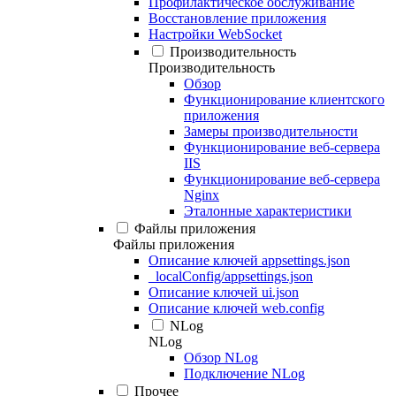
Профилактическое обслуживание
Восстановление приложения
Настройки WebSocket
Производительность
Производительность
Обзор
Функционирование клиентского
приложения
Замеры производительности
Функционирование веб-сервера
IIS
Функционирование веб-сервера
Nginx
Эталонные характеристики
Файлы приложения
Файлы приложения
Описание ключей appsettings.json
_localConfig/appsettings.json
Описание ключей ui.json
Описание ключей web.config
NLog
NLog
Обзор NLog
Подключение NLog
Прочее