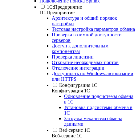
Подключение поиска Sphinx
1С:Предприятие
1С:Предприятие
Архитектура и общий порядок
настройки
Тестовая настройка параметров обмена
Проверка взаимной доступности
серверов
Доступ к дополнительным
компонентам
Проверка лицензии
Открытие необходимых портов
Отключение интеграции
Доступность по Windows-авторизации
или HTTPS
Конфигурация 1С
Конфигурация 1С
Обновление подсистемы обмена
в 1С
Установка подсистемы обмена в
1С
Загрузка механизма обмена
данными
Веб-сервис 1С
Веб-сервис 1С