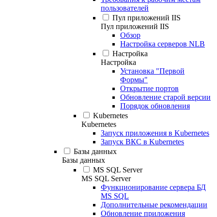
пользователей
Пул приложений IIS
Пул приложений IIS
Обзор
Настройка серверов NLB
Настройка
Настройка
Установка "Первой
Формы"
Открытие портов
Обновление старой версии
Порядок обновления
Kubernetes
Kubernetes
Запуск приложения в Kubernetes
Запуск ВКС в Kubernetes
Базы данных
Базы данных
MS SQL Server
MS SQL Server
Функционирование сервера БД
MS SQL
Дополнительные рекомендации
Обновление приложения