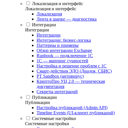
Локализация и интерфейс
Локализация и интерфейс
Локализация
Лента в шапке — диагностика
Интеграции
Интеграции
Интеграции
Интеграции: бизнес-логика
Паттерны и примеры
Обзор интеграции Exchange
Runbook — подключение 1С
1С — маппинг сущностей
Настройка и решение проблем с 1С
Смарт-действия ЭДО (Диадок, СБИС)
PT Sandbox (антивирус)
КриптоПро УЦ 2.0 — техническая
документация
Секреты интеграций
Публикации
Публикации
Настройка публикаций (Admin API)
Timeline Events (UI-клиент публикаций)
Системные настройки
Системные настройки