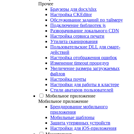
Прочее
Браузеры для docx/xlsx
Настройка CKEditor
Обслуживание заданий по таймеру
Подключение библиотек js
Разворачивание локального CDN
Настройка сервиса печати
Утилита сканирования
Пользовательские DLL для смарт-
действий
Настройка отображения ошибок
Изменение timeout процедур
Увеличение размера загружаемых
файлов
Настройка почты
Настройки для работы в кластере
Стили аватаров пользователей
Мобильное приложение
Мобильное приложение
Брендирование мобильного
приложения
Мобильные шаблоны
Защита утерянных устройств
Настройки для iOS-приложения