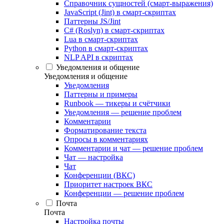
Справочник сущностей (смарт-выражения)
JavaScript (Jint) в смарт-скриптах
Паттерны JS/Jint
C# (Roslyn) в смарт-скриптах
Lua в смарт-скриптах
Python в смарт-скриптах
NLP API в скриптах
Уведомления и общение
Уведомления и общение
Уведомления
Паттерны и примеры
Runbook — тикеры и счётчики
Уведомления — решение проблем
Комментарии
Форматирование текста
Опросы в комментариях
Комментарии и чат — решение проблем
Чат — настройка
Чат
Конференции (ВКС)
Приоритет настроек ВКС
Конференции — решение проблем
Почта
Почта
Настройка почты