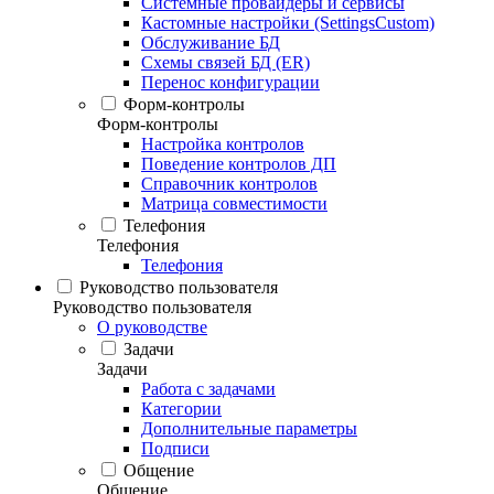
Системные провайдеры и сервисы
Кастомные настройки (SettingsCustom)
Обслуживание БД
Схемы связей БД (ER)
Перенос конфигурации
Форм-контролы
Форм-контролы
Настройка контролов
Поведение контролов ДП
Справочник контролов
Матрица совместимости
Телефония
Телефония
Телефония
Руководство пользователя
Руководство пользователя
О руководстве
Задачи
Задачи
Работа с задачами
Категории
Дополнительные параметры
Подписи
Общение
Общение