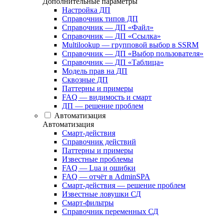
Дополнительные параметры
Настройка ДП
Справочник типов ДП
Справочник — ДП «Файл»
Справочник — ДП «Ссылка»
Multilookup — групповой выбор в SSRM
Справочник — ДП «Выбор пользователя»
Справочник — ДП «Таблица»
Модель прав на ДП
Сквозные ДП
Паттерны и примеры
FAQ — видимость и смарт
ДП — решение проблем
Автоматизация
Автоматизация
Смарт-действия
Справочник действий
Паттерны и примеры
Известные проблемы
FAQ — Lua и ошибки
FAQ — отчёт в AdminSPA
Смарт-действия — решение проблем
Известные ловушки СД
Смарт-фильтры
Справочник переменных СД