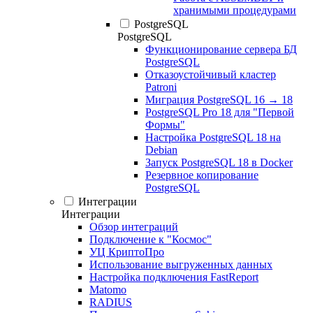
хранимыми процедурами
PostgreSQL
PostgreSQL
Функционирование сервера БД
PostgreSQL
Отказоустойчивый кластер
Patroni
Миграция PostgreSQL 16 → 18
PostgreSQL Pro 18 для "Первой
Формы"
Настройка PostgreSQL 18 на
Debian
Запуск PostgreSQL 18 в Docker
Резервное копирование
PostgreSQL
Интеграции
Интеграции
Обзор интеграций
Подключение к "Космос"
УЦ КриптоПро
Использование выгруженных данных
Настройка подключения FastReport
Matomo
RADIUS