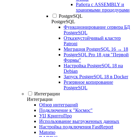
Работа с ASSEMBLY и
хранимыми процедурами
PostgreSQL
PostgreSQL
Функционирование сервера БД
PostgreSQL
Отказоустойчивый кластер
Patroni
Миграция PostgreSQL 16 → 18
PostgreSQL Pro 18 для "Первой
Формы"
Настройка PostgreSQL 18 на
Debian
Запуск PostgreSQL 18 в Docker
Резервное копирование
PostgreSQL
Интеграции
Интеграции
Обзор интеграций
Подключение к "Космос"
УЦ КриптоПро
Использование выгруженных данных
Настройка подключения FastReport
Matomo