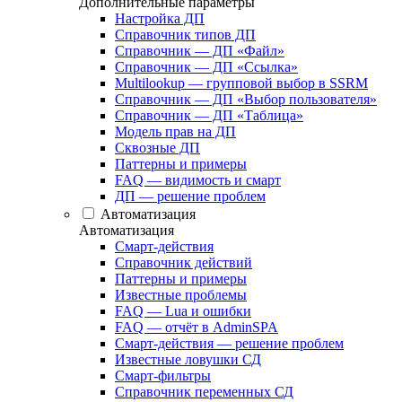
Дополнительные параметры
Настройка ДП
Справочник типов ДП
Справочник — ДП «Файл»
Справочник — ДП «Ссылка»
Multilookup — групповой выбор в SSRM
Справочник — ДП «Выбор пользователя»
Справочник — ДП «Таблица»
Модель прав на ДП
Сквозные ДП
Паттерны и примеры
FAQ — видимость и смарт
ДП — решение проблем
Автоматизация
Автоматизация
Смарт-действия
Справочник действий
Паттерны и примеры
Известные проблемы
FAQ — Lua и ошибки
FAQ — отчёт в AdminSPA
Смарт-действия — решение проблем
Известные ловушки СД
Смарт-фильтры
Справочник переменных СД