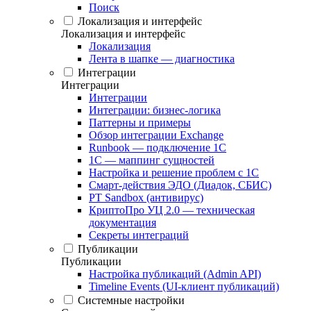
Поиск
Локализация и интерфейс
Локализация и интерфейс
Локализация
Лента в шапке — диагностика
Интеграции
Интеграции
Интеграции
Интеграции: бизнес-логика
Паттерны и примеры
Обзор интеграции Exchange
Runbook — подключение 1С
1С — маппинг сущностей
Настройка и решение проблем с 1С
Смарт-действия ЭДО (Диадок, СБИС)
PT Sandbox (антивирус)
КриптоПро УЦ 2.0 — техническая
документация
Секреты интеграций
Публикации
Публикации
Настройка публикаций (Admin API)
Timeline Events (UI-клиент публикаций)
Системные настройки