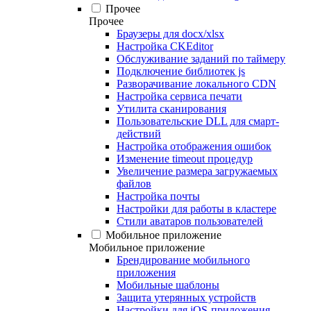
Прочее
Прочее
Браузеры для docx/xlsx
Настройка CKEditor
Обслуживание заданий по таймеру
Подключение библиотек js
Разворачивание локального CDN
Настройка сервиса печати
Утилита сканирования
Пользовательские DLL для смарт-
действий
Настройка отображения ошибок
Изменение timeout процедур
Увеличение размера загружаемых
файлов
Настройка почты
Настройки для работы в кластере
Стили аватаров пользователей
Мобильное приложение
Мобильное приложение
Брендирование мобильного
приложения
Мобильные шаблоны
Защита утерянных устройств
Настройки для iOS-приложения