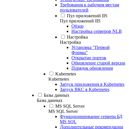
Требования к рабочим местам
пользователей
Пул приложений IIS
Пул приложений IIS
Обзор
Настройка серверов NLB
Настройка
Настройка
Установка "Первой
Формы"
Открытие портов
Обновление старой версии
Порядок обновления
Kubernetes
Kubernetes
Запуск приложения в Kubernetes
Запуск ВКС в Kubernetes
Базы данных
Базы данных
MS SQL Server
MS SQL Server
Функционирование сервера БД
MS SQL
Дополнительные рекомендации