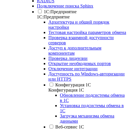
RADIUS
Подключение поиска Sphinx
1С:Предприятие
1С:Предприятие
Архитектура и общий порядок
настройки
Тестовая настройка параметров обмена
Проверка взаимной доступности
серверов
Доступ к дополнительным
компонентам
Проверка лицензии
Открытие необходимых портов
Отключение интеграции
Доступность по Windows-авторизации
или HTTPS
Конфигурация 1С
Конфигурация 1С
Обновление подсистемы обмена
в 1С
Установка подсистемы обмена в
1С
Загрузка механизма обмена
данными
Веб-сервис 1С