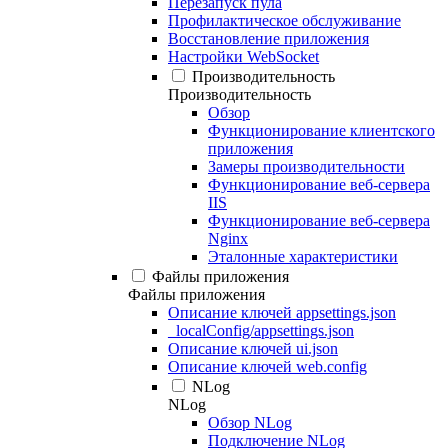
Перезапуск пула
Профилактическое обслуживание
Восстановление приложения
Настройки WebSocket
Производительность
Производительность
Обзор
Функционирование клиентского
приложения
Замеры производительности
Функционирование веб-сервера
IIS
Функционирование веб-сервера
Nginx
Эталонные характеристики
Файлы приложения
Файлы приложения
Описание ключей appsettings.json
_localConfig/appsettings.json
Описание ключей ui.json
Описание ключей web.config
NLog
NLog
Обзор NLog
Подключение NLog