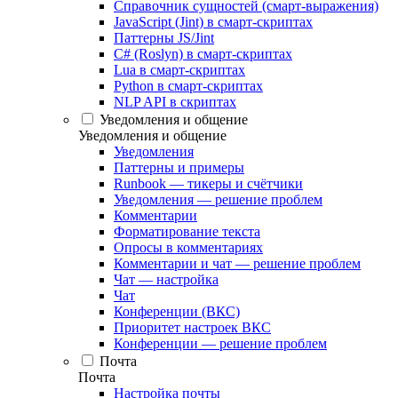
Справочник сущностей (смарт-выражения)
JavaScript (Jint) в смарт-скриптах
Паттерны JS/Jint
C# (Roslyn) в смарт-скриптах
Lua в смарт-скриптах
Python в смарт-скриптах
NLP API в скриптах
Уведомления и общение
Уведомления и общение
Уведомления
Паттерны и примеры
Runbook — тикеры и счётчики
Уведомления — решение проблем
Комментарии
Форматирование текста
Опросы в комментариях
Комментарии и чат — решение проблем
Чат — настройка
Чат
Конференции (ВКС)
Приоритет настроек ВКС
Конференции — решение проблем
Почта
Почта
Настройка почты