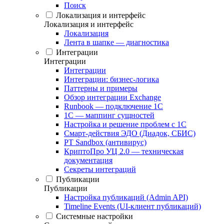
Поиск
Локализация и интерфейс
Локализация и интерфейс
Локализация
Лента в шапке — диагностика
Интеграции
Интеграции
Интеграции
Интеграции: бизнес-логика
Паттерны и примеры
Обзор интеграции Exchange
Runbook — подключение 1С
1С — маппинг сущностей
Настройка и решение проблем с 1С
Смарт-действия ЭДО (Диадок, СБИС)
PT Sandbox (антивирус)
КриптоПро УЦ 2.0 — техническая
документация
Секреты интеграций
Публикации
Публикации
Настройка публикаций (Admin API)
Timeline Events (UI-клиент публикаций)
Системные настройки