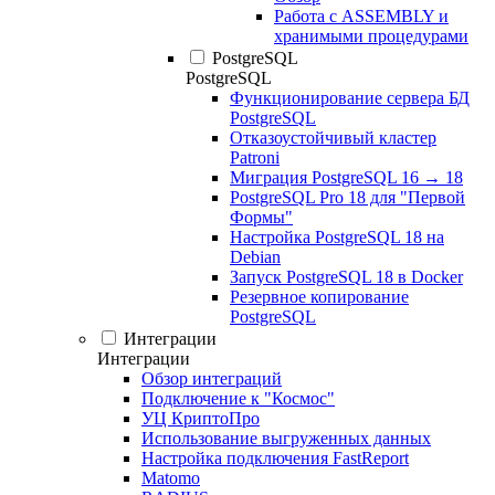
Работа с ASSEMBLY и
хранимыми процедурами
PostgreSQL
PostgreSQL
Функционирование сервера БД
PostgreSQL
Отказоустойчивый кластер
Patroni
Миграция PostgreSQL 16 → 18
PostgreSQL Pro 18 для "Первой
Формы"
Настройка PostgreSQL 18 на
Debian
Запуск PostgreSQL 18 в Docker
Резервное копирование
PostgreSQL
Интеграции
Интеграции
Обзор интеграций
Подключение к "Космос"
УЦ КриптоПро
Использование выгруженных данных
Настройка подключения FastReport
Matomo