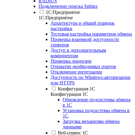
RADIUS
Подключение поиска Sphinx
1С:Предприятие
1С:Предприятие
Архитектура и общий порядок
настройки
Тестовая настройка параметров обмена
Проверка взаимной доступности
серверов
Доступ к дополнительным
компонентам
Проверка лицензии
Открытие необходимых портов
Отключение интеграции
Доступность по Windows-авторизации
или HTTPS
Конфигурация 1С
Конфигурация 1С
Обновление подсистемы обмена
в 1С
Установка подсистемы обмена в
1С
Загрузка механизма обмена
данными
Веб-сервис 1С