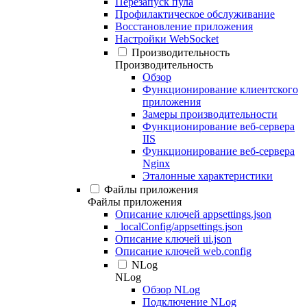
Перезапуск пула
Профилактическое обслуживание
Восстановление приложения
Настройки WebSocket
Производительность
Производительность
Обзор
Функционирование клиентского
приложения
Замеры производительности
Функционирование веб-сервера
IIS
Функционирование веб-сервера
Nginx
Эталонные характеристики
Файлы приложения
Файлы приложения
Описание ключей appsettings.json
_localConfig/appsettings.json
Описание ключей ui.json
Описание ключей web.config
NLog
NLog
Обзор NLog
Подключение NLog