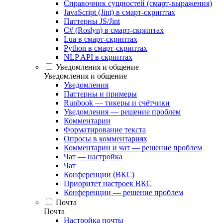
Справочник сущностей (смарт-выражения)
JavaScript (Jint) в смарт-скриптах
Паттерны JS/Jint
C# (Roslyn) в смарт-скриптах
Lua в смарт-скриптах
Python в смарт-скриптах
NLP API в скриптах
Уведомления и общение
Уведомления и общение
Уведомления
Паттерны и примеры
Runbook — тикеры и счётчики
Уведомления — решение проблем
Комментарии
Форматирование текста
Опросы в комментариях
Комментарии и чат — решение проблем
Чат — настройка
Чат
Конференции (ВКС)
Приоритет настроек ВКС
Конференции — решение проблем
Почта
Почта
Настройка почты