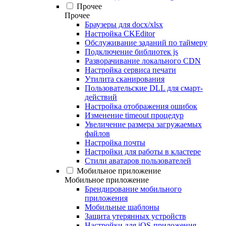
Прочее
Прочее
Браузеры для docx/xlsx
Настройка CKEditor
Обслуживание заданий по таймеру
Подключение библиотек js
Разворачивание локального CDN
Настройка сервиса печати
Утилита сканирования
Пользовательские DLL для смарт-
действий
Настройка отображения ошибок
Изменение timeout процедур
Увеличение размера загружаемых
файлов
Настройка почты
Настройки для работы в кластере
Стили аватаров пользователей
Мобильное приложение
Мобильное приложение
Брендирование мобильного
приложения
Мобильные шаблоны
Защита утерянных устройств
Настройки для iOS-приложения