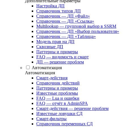
Дополнительные параметры
Настройка ДП
Справочник типов ДП
Справочник — ДП «Файл»
Справочник — ДП «Ссылка»
Multilookup — групповой выбор в SSRM
Справочник — ДП «Выбор пользователя»
Справочник — ДП «Таблица»
Модель прав на ДП
Сквозные ДП
Паттерны и примеры
FAQ — видимость и смарт
ДП — решение проблем
Автоматизация
Автоматизация
Смарт-действия
Справочник действий
Паттерны и примеры
Известные проблемы
FAQ — Lua и ошибки
FAQ — отчёт в AdminSPA
Смарт-действия — решение проблем
Известные ловушки СД
Смарт-фильтры
Справочник переменных СД