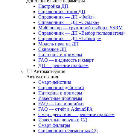
Дополнительные параметры
Настройка ДП
Справочник типов ДП
Справочник — ДП «Файл»
Справочник — ДП «Ссылка»
Multilookup — групповой выбор в SSRM
Справочник — ДП «Выбор пользователя»
Справочник — ДП «Таблица»
Модель прав на ДП
Сквозные ДП
Паттерны и примеры
FAQ — видимость и смарт
ДП — решение проблем
Автоматизация
Автоматизация
Смарт-действия
Справочник действий
Паттерны и примеры
Известные проблемы
FAQ — Lua и ошибки
FAQ — отчёт в AdminSPA
Смарт-действия — решение проблем
Известные ловушки СД
Смарт-фильтры
Справочник переменных СД