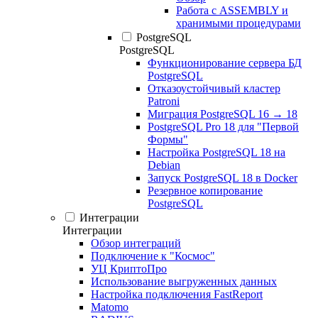
Работа с ASSEMBLY и
хранимыми процедурами
PostgreSQL
PostgreSQL
Функционирование сервера БД
PostgreSQL
Отказоустойчивый кластер
Patroni
Миграция PostgreSQL 16 → 18
PostgreSQL Pro 18 для "Первой
Формы"
Настройка PostgreSQL 18 на
Debian
Запуск PostgreSQL 18 в Docker
Резервное копирование
PostgreSQL
Интеграции
Интеграции
Обзор интеграций
Подключение к "Космос"
УЦ КриптоПро
Использование выгруженных данных
Настройка подключения FastReport
Matomo