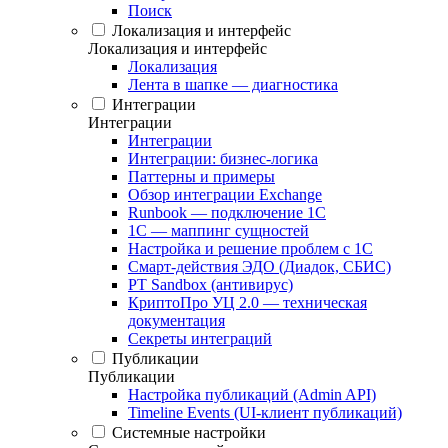
Поиск
Локализация и интерфейс
Локализация и интерфейс
Локализация
Лента в шапке — диагностика
Интеграции
Интеграции
Интеграции
Интеграции: бизнес-логика
Паттерны и примеры
Обзор интеграции Exchange
Runbook — подключение 1С
1С — маппинг сущностей
Настройка и решение проблем с 1С
Смарт-действия ЭДО (Диадок, СБИС)
PT Sandbox (антивирус)
КриптоПро УЦ 2.0 — техническая
документация
Секреты интеграций
Публикации
Публикации
Настройка публикаций (Admin API)
Timeline Events (UI-клиент публикаций)
Системные настройки