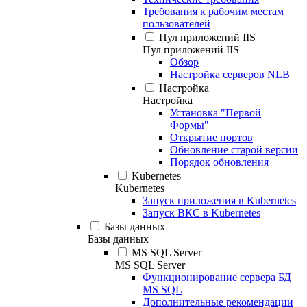
Требования к рабочим местам
пользователей
Пул приложений IIS
Пул приложений IIS
Обзор
Настройка серверов NLB
Настройка
Настройка
Установка "Первой
Формы"
Открытие портов
Обновление старой версии
Порядок обновления
Kubernetes
Kubernetes
Запуск приложения в Kubernetes
Запуск ВКС в Kubernetes
Базы данных
Базы данных
MS SQL Server
MS SQL Server
Функционирование сервера БД
MS SQL
Дополнительные рекомендации