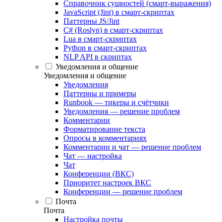
Справочник сущностей (смарт-выражения)
JavaScript (Jint) в смарт-скриптах
Паттерны JS/Jint
C# (Roslyn) в смарт-скриптах
Lua в смарт-скриптах
Python в смарт-скриптах
NLP API в скриптах
Уведомления и общение
Уведомления и общение
Уведомления
Паттерны и примеры
Runbook — тикеры и счётчики
Уведомления — решение проблем
Комментарии
Форматирование текста
Опросы в комментариях
Комментарии и чат — решение проблем
Чат — настройка
Чат
Конференции (ВКС)
Приоритет настроек ВКС
Конференции — решение проблем
Почта
Почта
Настройка почты