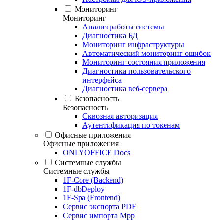
Мониторинг
Мониторинг
Анализ работы системы
Диагностика БД
Мониторинг инфраструктуры
Автоматический мониторинг ошибок
Мониторинг состояния приложения
Диагностика пользовательского
интерфейса
Диагностика веб-сервера
Безопасность
Безопасность
Сквозная авторизация
Аутентификация по токенам
Офисные приложения
Офисные приложения
ONLYOFFICE Docs
Системные службы
Системные службы
1F-Core (Backend)
1F-dbDeploy
1F-Spa (Frontend)
Сервис экспорта PDF
Сервис импорта Mpp