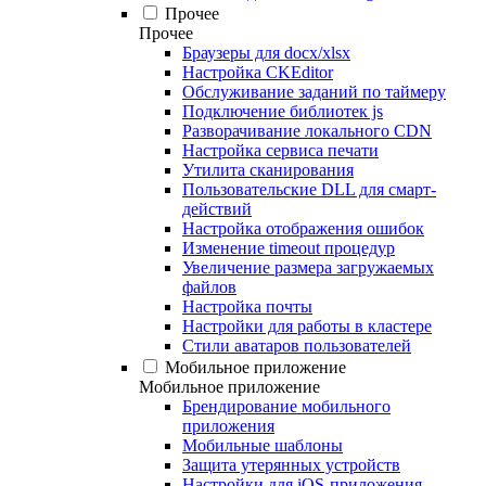
Прочее
Прочее
Браузеры для docx/xlsx
Настройка CKEditor
Обслуживание заданий по таймеру
Подключение библиотек js
Разворачивание локального CDN
Настройка сервиса печати
Утилита сканирования
Пользовательские DLL для смарт-
действий
Настройка отображения ошибок
Изменение timeout процедур
Увеличение размера загружаемых
файлов
Настройка почты
Настройки для работы в кластере
Стили аватаров пользователей
Мобильное приложение
Мобильное приложение
Брендирование мобильного
приложения
Мобильные шаблоны
Защита утерянных устройств
Настройки для iOS-приложения