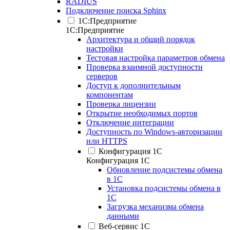
RADIUS
Подключение поиска Sphinx
1С:Предприятие
1С:Предприятие
Архитектура и общий порядок
настройки
Тестовая настройка параметров обмена
Проверка взаимной доступности
серверов
Доступ к дополнительным
компонентам
Проверка лицензии
Открытие необходимых портов
Отключение интеграции
Доступность по Windows-авторизации
или HTTPS
Конфигурация 1С
Конфигурация 1С
Обновление подсистемы обмена
в 1С
Установка подсистемы обмена в
1С
Загрузка механизма обмена
данными
Веб-сервис 1С