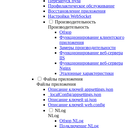
Перезапуск пула
Профилактическое обслуживание
Восстановление приложения
Настройки WebSocket
Производительность
Производительность
Обзор
Функционирование клиентского
приложения
Замеры производительности
Функционирование веб-сервера
IIS
Функционирование веб-сервера
Nginx
Эталонные характеристики
Файлы приложения
Файлы приложения
Описание ключей appsettings.json
_localConfig/appsettings.json
Описание ключей ui.json
Описание ключей web.config
NLog
NLog
Обзор NLog
Подключение NLog