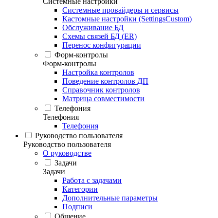
Системные настройки
Системные провайдеры и сервисы
Кастомные настройки (SettingsCustom)
Обслуживание БД
Схемы связей БД (ER)
Перенос конфигурации
Форм-контролы
Форм-контролы
Настройка контролов
Поведение контролов ДП
Справочник контролов
Матрица совместимости
Телефония
Телефония
Телефония
Руководство пользователя
Руководство пользователя
О руководстве
Задачи
Задачи
Работа с задачами
Категории
Дополнительные параметры
Подписи
Общение