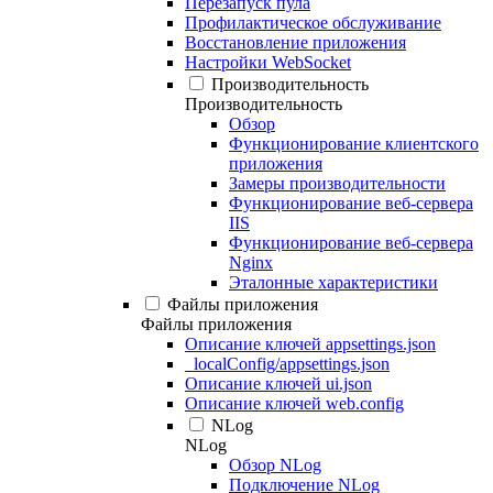
Перезапуск пула
Профилактическое обслуживание
Восстановление приложения
Настройки WebSocket
Производительность
Производительность
Обзор
Функционирование клиентского
приложения
Замеры производительности
Функционирование веб-сервера
IIS
Функционирование веб-сервера
Nginx
Эталонные характеристики
Файлы приложения
Файлы приложения
Описание ключей appsettings.json
_localConfig/appsettings.json
Описание ключей ui.json
Описание ключей web.config
NLog
NLog
Обзор NLog
Подключение NLog