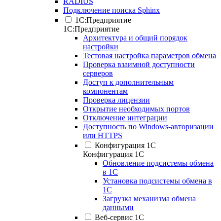
RADIUS
Подключение поиска Sphinx
1С:Предприятие
1С:Предприятие
Архитектура и общий порядок
настройки
Тестовая настройка параметров обмена
Проверка взаимной доступности
серверов
Доступ к дополнительным
компонентам
Проверка лицензии
Открытие необходимых портов
Отключение интеграции
Доступность по Windows-авторизации
или HTTPS
Конфигурация 1С
Конфигурация 1С
Обновление подсистемы обмена
в 1С
Установка подсистемы обмена в
1С
Загрузка механизма обмена
данными
Веб-сервис 1С