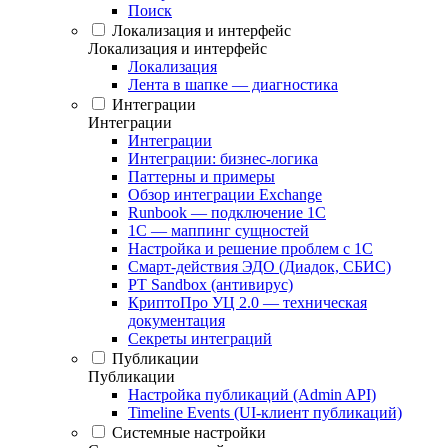
Поиск
Локализация и интерфейс
Локализация и интерфейс
Локализация
Лента в шапке — диагностика
Интеграции
Интеграции
Интеграции
Интеграции: бизнес-логика
Паттерны и примеры
Обзор интеграции Exchange
Runbook — подключение 1С
1С — маппинг сущностей
Настройка и решение проблем с 1С
Смарт-действия ЭДО (Диадок, СБИС)
PT Sandbox (антивирус)
КриптоПро УЦ 2.0 — техническая
документация
Секреты интеграций
Публикации
Публикации
Настройка публикаций (Admin API)
Timeline Events (UI-клиент публикаций)
Системные настройки