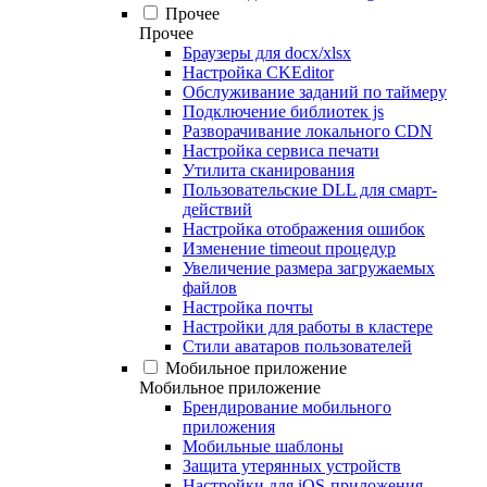
Прочее
Прочее
Браузеры для docx/xlsx
Настройка CKEditor
Обслуживание заданий по таймеру
Подключение библиотек js
Разворачивание локального CDN
Настройка сервиса печати
Утилита сканирования
Пользовательские DLL для смарт-
действий
Настройка отображения ошибок
Изменение timeout процедур
Увеличение размера загружаемых
файлов
Настройка почты
Настройки для работы в кластере
Стили аватаров пользователей
Мобильное приложение
Мобильное приложение
Брендирование мобильного
приложения
Мобильные шаблоны
Защита утерянных устройств
Настройки для iOS-приложения