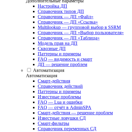
Дополнительные параметры
Настройка ДП
Справочник типов ДП
Справочник — ДП «Файл»
Справочник — ДП «Ссылка»
Multilookup — групповой выбор в SSRM
Справочник — ДП «Выбор пользователя»
Справочник — ДП «Таблица»
Модель прав на ДП
Сквозные ДП
Паттерны и примеры
FAQ — видимость и смарт
ДП — решение проблем
Автоматизация
Автоматизация
Смарт-действия
Справочник действий
Паттерны и примеры
Известные проблемы
FAQ — Lua и ошибки
FAQ — отчёт в AdminSPA
Смарт-действия — решение проблем
Известные ловушки СД
Смарт-фильтры
Справочник переменных СД