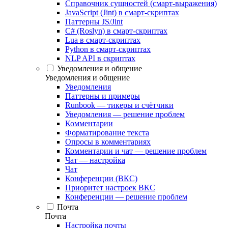
Справочник сущностей (смарт-выражения)
JavaScript (Jint) в смарт-скриптах
Паттерны JS/Jint
C# (Roslyn) в смарт-скриптах
Lua в смарт-скриптах
Python в смарт-скриптах
NLP API в скриптах
Уведомления и общение
Уведомления и общение
Уведомления
Паттерны и примеры
Runbook — тикеры и счётчики
Уведомления — решение проблем
Комментарии
Форматирование текста
Опросы в комментариях
Комментарии и чат — решение проблем
Чат — настройка
Чат
Конференции (ВКС)
Приоритет настроек ВКС
Конференции — решение проблем
Почта
Почта
Настройка почты