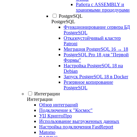
Работа с ASSEMBLY и
хранимыми процедурами
PostgreSQL
PostgreSQL
Функционирование сервера БД
PostgreSQL
Отказоустойчивый кластер
Patroni
Миграция PostgreSQL 16 → 18
PostgreSQL Pro 18 для "Первой
Формы"
Настройка PostgreSQL 18 на
Debian
Запуск PostgreSQL 18 в Docker
Резервное копирование
PostgreSQL
Интеграции
Интеграции
Обзор интеграций
Подключение к "Космос"
УЦ КриптоПро
Использование выгруженных данных
Настройка подключения FastReport
Matomo