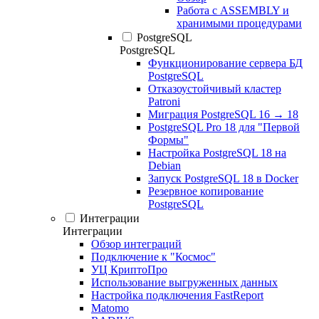
Работа с ASSEMBLY и
хранимыми процедурами
PostgreSQL
PostgreSQL
Функционирование сервера БД
PostgreSQL
Отказоустойчивый кластер
Patroni
Миграция PostgreSQL 16 → 18
PostgreSQL Pro 18 для "Первой
Формы"
Настройка PostgreSQL 18 на
Debian
Запуск PostgreSQL 18 в Docker
Резервное копирование
PostgreSQL
Интеграции
Интеграции
Обзор интеграций
Подключение к "Космос"
УЦ КриптоПро
Использование выгруженных данных
Настройка подключения FastReport
Matomo