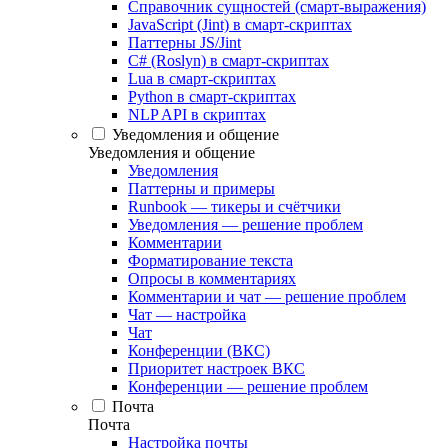
Справочник сущностей (смарт-выражения)
JavaScript (Jint) в смарт-скриптах
Паттерны JS/Jint
C# (Roslyn) в смарт-скриптах
Lua в смарт-скриптах
Python в смарт-скриптах
NLP API в скриптах
Уведомления и общение
Уведомления и общение
Уведомления
Паттерны и примеры
Runbook — тикеры и счётчики
Уведомления — решение проблем
Комментарии
Форматирование текста
Опросы в комментариях
Комментарии и чат — решение проблем
Чат — настройка
Чат
Конференции (ВКС)
Приоритет настроек ВКС
Конференции — решение проблем
Почта
Почта
Настройка почты