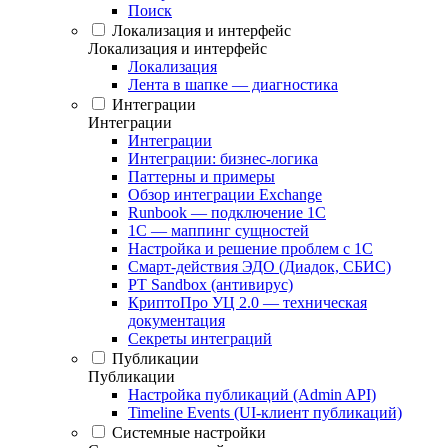
Поиск
Локализация и интерфейс
Локализация и интерфейс
Локализация
Лента в шапке — диагностика
Интеграции
Интеграции
Интеграции
Интеграции: бизнес-логика
Паттерны и примеры
Обзор интеграции Exchange
Runbook — подключение 1С
1С — маппинг сущностей
Настройка и решение проблем с 1С
Смарт-действия ЭДО (Диадок, СБИС)
PT Sandbox (антивирус)
КриптоПро УЦ 2.0 — техническая
документация
Секреты интеграций
Публикации
Публикации
Настройка публикаций (Admin API)
Timeline Events (UI-клиент публикаций)
Системные настройки