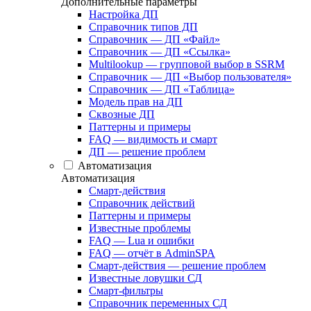
Дополнительные параметры
Настройка ДП
Справочник типов ДП
Справочник — ДП «Файл»
Справочник — ДП «Ссылка»
Multilookup — групповой выбор в SSRM
Справочник — ДП «Выбор пользователя»
Справочник — ДП «Таблица»
Модель прав на ДП
Сквозные ДП
Паттерны и примеры
FAQ — видимость и смарт
ДП — решение проблем
Автоматизация
Автоматизация
Смарт-действия
Справочник действий
Паттерны и примеры
Известные проблемы
FAQ — Lua и ошибки
FAQ — отчёт в AdminSPA
Смарт-действия — решение проблем
Известные ловушки СД
Смарт-фильтры
Справочник переменных СД