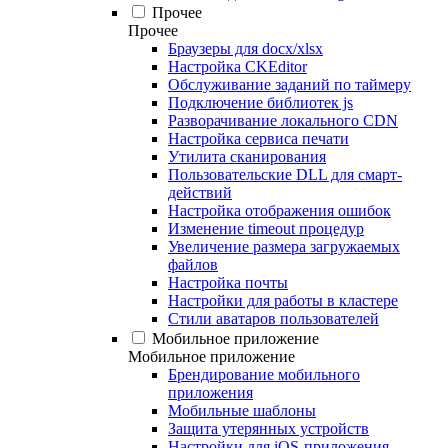
Прочее
Прочее
Браузеры для docx/xlsx
Настройка CKEditor
Обслуживание заданий по таймеру
Подключение библиотек js
Разворачивание локального CDN
Настройка сервиса печати
Утилита сканирования
Пользовательские DLL для смарт-
действий
Настройка отображения ошибок
Изменение timeout процедур
Увеличение размера загружаемых
файлов
Настройка почты
Настройки для работы в кластере
Стили аватаров пользователей
Мобильное приложение
Мобильное приложение
Брендирование мобильного
приложения
Мобильные шаблоны
Защита утерянных устройств
Настройки для iOS-приложения