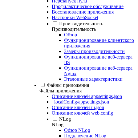
Перезапуск пула
Профилактическое обслуживание
Восстановление приложения
Настройки WebSocket
Производительность
Производительность
Обзор
Функционирование клиентского
приложения
Замеры производительности
Функционирование веб-сервера
IIS
Функционирование веб-сервера
Nginx
Эталонные характеристики
Файлы приложения
Файлы приложения
Описание ключей appsettings.json
_localConfig/appsettings.json
Описание ключей ui.json
Описание ключей web.config
NLog
NLog
Обзор NLog
Подключение NLog