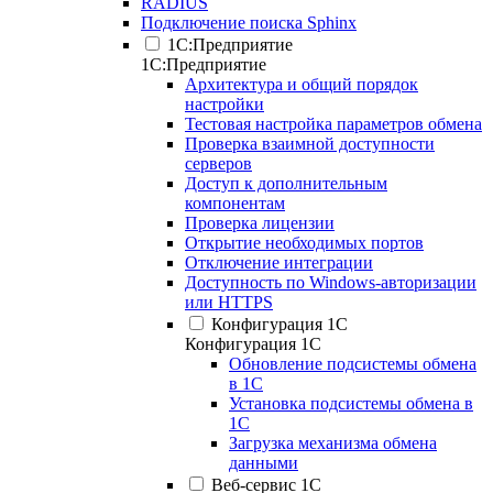
RADIUS
Подключение поиска Sphinx
1С:Предприятие
1С:Предприятие
Архитектура и общий порядок
настройки
Тестовая настройка параметров обмена
Проверка взаимной доступности
серверов
Доступ к дополнительным
компонентам
Проверка лицензии
Открытие необходимых портов
Отключение интеграции
Доступность по Windows-авторизации
или HTTPS
Конфигурация 1С
Конфигурация 1С
Обновление подсистемы обмена
в 1С
Установка подсистемы обмена в
1С
Загрузка механизма обмена
данными
Веб-сервис 1С