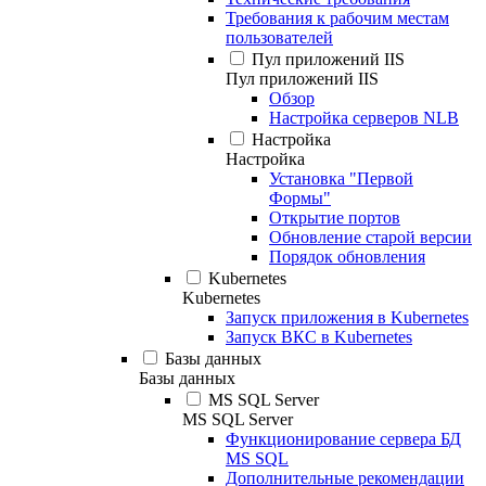
Требования к рабочим местам
пользователей
Пул приложений IIS
Пул приложений IIS
Обзор
Настройка серверов NLB
Настройка
Настройка
Установка "Первой
Формы"
Открытие портов
Обновление старой версии
Порядок обновления
Kubernetes
Kubernetes
Запуск приложения в Kubernetes
Запуск ВКС в Kubernetes
Базы данных
Базы данных
MS SQL Server
MS SQL Server
Функционирование сервера БД
MS SQL
Дополнительные рекомендации