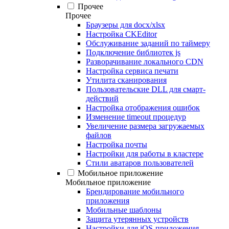
Прочее
Прочее
Браузеры для docx/xlsx
Настройка CKEditor
Обслуживание заданий по таймеру
Подключение библиотек js
Разворачивание локального CDN
Настройка сервиса печати
Утилита сканирования
Пользовательские DLL для смарт-
действий
Настройка отображения ошибок
Изменение timeout процедур
Увеличение размера загружаемых
файлов
Настройка почты
Настройки для работы в кластере
Стили аватаров пользователей
Мобильное приложение
Мобильное приложение
Брендирование мобильного
приложения
Мобильные шаблоны
Защита утерянных устройств
Настройки для iOS-приложения