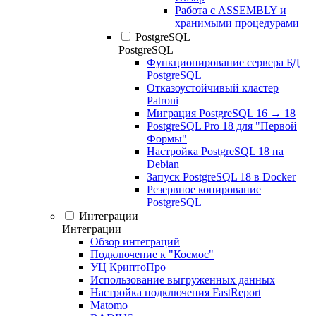
Работа с ASSEMBLY и
хранимыми процедурами
PostgreSQL
PostgreSQL
Функционирование сервера БД
PostgreSQL
Отказоустойчивый кластер
Patroni
Миграция PostgreSQL 16 → 18
PostgreSQL Pro 18 для "Первой
Формы"
Настройка PostgreSQL 18 на
Debian
Запуск PostgreSQL 18 в Docker
Резервное копирование
PostgreSQL
Интеграции
Интеграции
Обзор интеграций
Подключение к "Космос"
УЦ КриптоПро
Использование выгруженных данных
Настройка подключения FastReport
Matomo