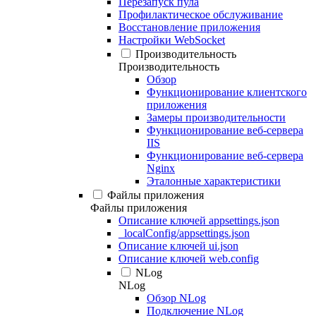
Перезапуск пула
Профилактическое обслуживание
Восстановление приложения
Настройки WebSocket
Производительность
Производительность
Обзор
Функционирование клиентского
приложения
Замеры производительности
Функционирование веб-сервера
IIS
Функционирование веб-сервера
Nginx
Эталонные характеристики
Файлы приложения
Файлы приложения
Описание ключей appsettings.json
_localConfig/appsettings.json
Описание ключей ui.json
Описание ключей web.config
NLog
NLog
Обзор NLog
Подключение NLog