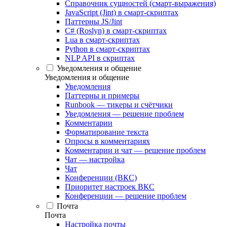
Справочник сущностей (смарт-выражения)
JavaScript (Jint) в смарт-скриптах
Паттерны JS/Jint
C# (Roslyn) в смарт-скриптах
Lua в смарт-скриптах
Python в смарт-скриптах
NLP API в скриптах
Уведомления и общение
Уведомления и общение
Уведомления
Паттерны и примеры
Runbook — тикеры и счётчики
Уведомления — решение проблем
Комментарии
Форматирование текста
Опросы в комментариях
Комментарии и чат — решение проблем
Чат — настройка
Чат
Конференции (ВКС)
Приоритет настроек ВКС
Конференции — решение проблем
Почта
Почта
Настройка почты