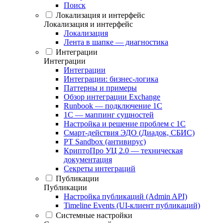
Поиск
Локализация и интерфейс
Локализация и интерфейс
Локализация
Лента в шапке — диагностика
Интеграции
Интеграции
Интеграции
Интеграции: бизнес-логика
Паттерны и примеры
Обзор интеграции Exchange
Runbook — подключение 1С
1С — маппинг сущностей
Настройка и решение проблем с 1С
Смарт-действия ЭДО (Диадок, СБИС)
PT Sandbox (антивирус)
КриптоПро УЦ 2.0 — техническая
документация
Секреты интеграций
Публикации
Публикации
Настройка публикаций (Admin API)
Timeline Events (UI-клиент публикаций)
Системные настройки