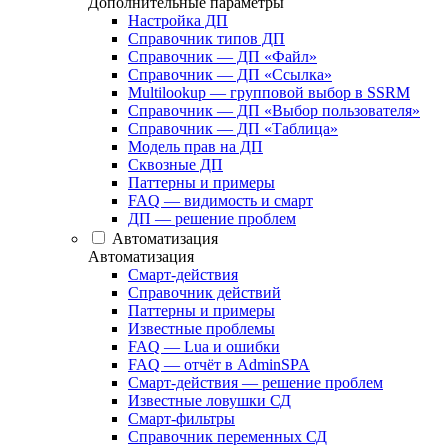
Дополнительные параметры
Настройка ДП
Справочник типов ДП
Справочник — ДП «Файл»
Справочник — ДП «Ссылка»
Multilookup — групповой выбор в SSRM
Справочник — ДП «Выбор пользователя»
Справочник — ДП «Таблица»
Модель прав на ДП
Сквозные ДП
Паттерны и примеры
FAQ — видимость и смарт
ДП — решение проблем
Автоматизация
Автоматизация
Смарт-действия
Справочник действий
Паттерны и примеры
Известные проблемы
FAQ — Lua и ошибки
FAQ — отчёт в AdminSPA
Смарт-действия — решение проблем
Известные ловушки СД
Смарт-фильтры
Справочник переменных СД