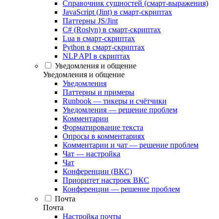
Справочник сущностей (смарт-выражения)
JavaScript (Jint) в смарт-скриптах
Паттерны JS/Jint
C# (Roslyn) в смарт-скриптах
Lua в смарт-скриптах
Python в смарт-скриптах
NLP API в скриптах
Уведомления и общение
Уведомления и общение
Уведомления
Паттерны и примеры
Runbook — тикеры и счётчики
Уведомления — решение проблем
Комментарии
Форматирование текста
Опросы в комментариях
Комментарии и чат — решение проблем
Чат — настройка
Чат
Конференции (ВКС)
Приоритет настроек ВКС
Конференции — решение проблем
Почта
Почта
Настройка почты