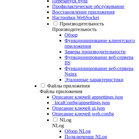
Перезапуск пула
Профилактическое обслуживание
Восстановление приложения
Настройки WebSocket
Производительность
Производительность
Обзор
Функционирование клиентского
приложения
Замеры производительности
Функционирование веб-сервера
IIS
Функционирование веб-сервера
Nginx
Эталонные характеристики
Файлы приложения
Файлы приложения
Описание ключей appsettings.json
_localConfig/appsettings.json
Описание ключей ui.json
Описание ключей web.config
NLog
NLog
Обзор NLog
Подключение NLog