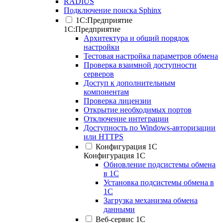
RADIUS
Подключение поиска Sphinx
1С:Предприятие
1С:Предприятие
Архитектура и общий порядок
настройки
Тестовая настройка параметров обмена
Проверка взаимной доступности
серверов
Доступ к дополнительным
компонентам
Проверка лицензии
Открытие необходимых портов
Отключение интеграции
Доступность по Windows-авторизации
или HTTPS
Конфигурация 1С
Конфигурация 1С
Обновление подсистемы обмена
в 1С
Установка подсистемы обмена в
1С
Загрузка механизма обмена
данными
Веб-сервис 1С