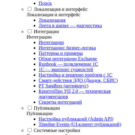
Поиск
Локализация и интерфейс
Локализация и интерфейс
Локализация
Лента в шапке — диагностика
Интеграции
Интеграции
Интеграции
Интеграции: бизнес-логика
Паттерны и примеры
Обзор интеграции Exchange
Runbook — подключение 1С
1С — маппинг сущностей
Настройка и решение проблем с 1С
Смарт-действия ЭДО (Диадок, СБИС)
PT Sandbox (антивирус)
КриптоПро УЦ 2.0 — техническая
документация
Секреты интеграций
Публикации
Публикации
Настройка публикаций (Admin API)
Timeline Events (UI-клиент публикаций)
Системные настройки