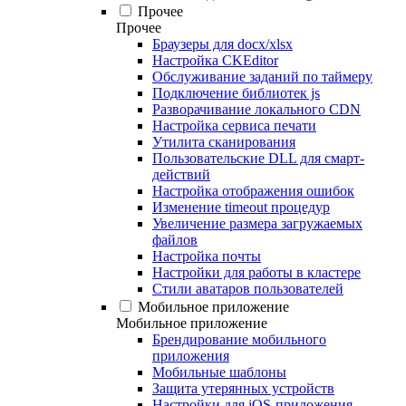
Прочее
Прочее
Браузеры для docx/xlsx
Настройка CKEditor
Обслуживание заданий по таймеру
Подключение библиотек js
Разворачивание локального CDN
Настройка сервиса печати
Утилита сканирования
Пользовательские DLL для смарт-
действий
Настройка отображения ошибок
Изменение timeout процедур
Увеличение размера загружаемых
файлов
Настройка почты
Настройки для работы в кластере
Стили аватаров пользователей
Мобильное приложение
Мобильное приложение
Брендирование мобильного
приложения
Мобильные шаблоны
Защита утерянных устройств
Настройки для iOS-приложения