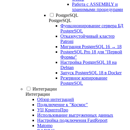
Работа с ASSEMBLY и
хранимыми процедурами
PostgreSQL
PostgreSQL
Функционирование сервера БД
PostgreSQL
Отказоустойчивый кластер
Patroni
Миграция PostgreSQL 16 → 18
PostgreSQL Pro 18 для "Первой
Формы"
Настройка PostgreSQL 18 на
Debian
Запуск PostgreSQL 18 в Docker
Резервное копирование
PostgreSQL
Интеграции
Интеграции
Обзор интеграций
Подключение к "Космос"
УЦ КриптоПро
Использование выгруженных данных
Настройка подключения FastReport
Matomo