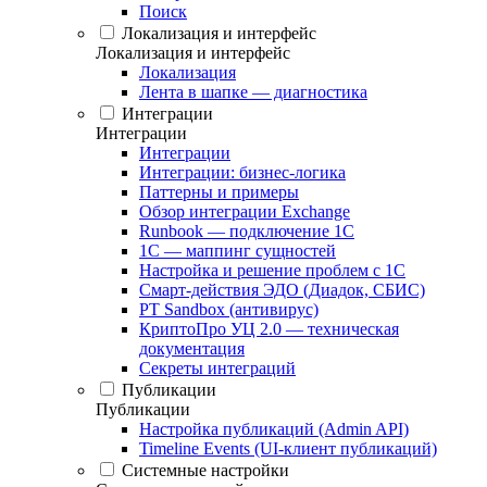
Поиск
Локализация и интерфейс
Локализация и интерфейс
Локализация
Лента в шапке — диагностика
Интеграции
Интеграции
Интеграции
Интеграции: бизнес-логика
Паттерны и примеры
Обзор интеграции Exchange
Runbook — подключение 1С
1С — маппинг сущностей
Настройка и решение проблем с 1С
Смарт-действия ЭДО (Диадок, СБИС)
PT Sandbox (антивирус)
КриптоПро УЦ 2.0 — техническая
документация
Секреты интеграций
Публикации
Публикации
Настройка публикаций (Admin API)
Timeline Events (UI-клиент публикаций)
Системные настройки