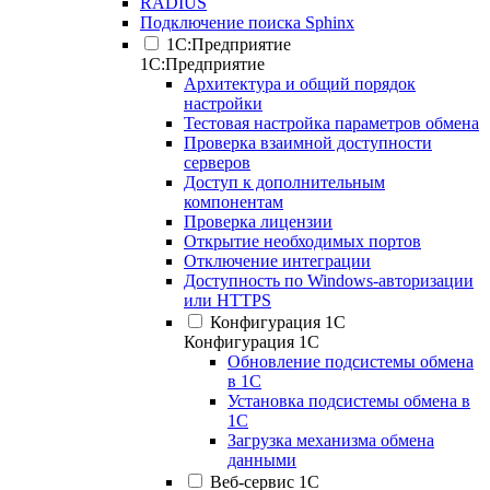
RADIUS
Подключение поиска Sphinx
1С:Предприятие
1С:Предприятие
Архитектура и общий порядок
настройки
Тестовая настройка параметров обмена
Проверка взаимной доступности
серверов
Доступ к дополнительным
компонентам
Проверка лицензии
Открытие необходимых портов
Отключение интеграции
Доступность по Windows-авторизации
или HTTPS
Конфигурация 1С
Конфигурация 1С
Обновление подсистемы обмена
в 1С
Установка подсистемы обмена в
1С
Загрузка механизма обмена
данными
Веб-сервис 1С