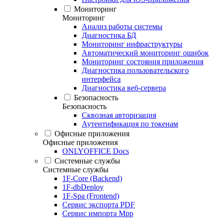
Мониторинг
Мониторинг
Анализ работы системы
Диагностика БД
Мониторинг инфраструктуры
Автоматический мониторинг ошибок
Мониторинг состояния приложения
Диагностика пользовательского
интерфейса
Диагностика веб-сервера
Безопасность
Безопасность
Сквозная авторизация
Аутентификация по токенам
Офисные приложения
Офисные приложения
ONLYOFFICE Docs
Системные службы
Системные службы
1F-Core (Backend)
1F-dbDeploy
1F-Spa (Frontend)
Сервис экспорта PDF
Сервис импорта Mpp