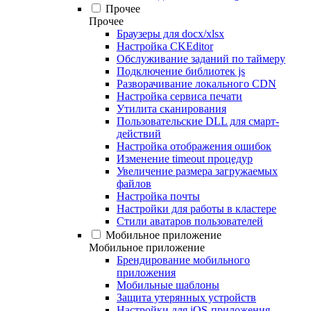
Прочее
Прочее
Браузеры для docx/xlsx
Настройка CKEditor
Обслуживание заданий по таймеру
Подключение библиотек js
Разворачивание локального CDN
Настройка сервиса печати
Утилита сканирования
Пользовательские DLL для смарт-
действий
Настройка отображения ошибок
Изменение timeout процедур
Увеличение размера загружаемых
файлов
Настройка почты
Настройки для работы в кластере
Стили аватаров пользователей
Мобильное приложение
Мобильное приложение
Брендирование мобильного
приложения
Мобильные шаблоны
Защита утерянных устройств
Настройки для iOS-приложения