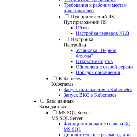
Требования к рабочим местам
пользователей
Пул приложений IIS
Пул приложений IIS
Обзор
Настройка серверов NLB
Настройка
Настройка
Установка "Первой
Формы"
Открытие портов
Обновление старой версии
Порядок обновления
Kubernetes
Kubernetes
Запуск приложения в Kubernetes
Запуск ВКС в Kubernetes
Базы данных
Базы данных
MS SQL Server
MS SQL Server
Функционирование сервера БД
MS SQL
Дополнительные рекомендации