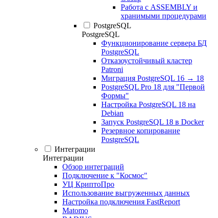
Работа с ASSEMBLY и
хранимыми процедурами
PostgreSQL
PostgreSQL
Функционирование сервера БД
PostgreSQL
Отказоустойчивый кластер
Patroni
Миграция PostgreSQL 16 → 18
PostgreSQL Pro 18 для "Первой
Формы"
Настройка PostgreSQL 18 на
Debian
Запуск PostgreSQL 18 в Docker
Резервное копирование
PostgreSQL
Интеграции
Интеграции
Обзор интеграций
Подключение к "Космос"
УЦ КриптоПро
Использование выгруженных данных
Настройка подключения FastReport
Matomo