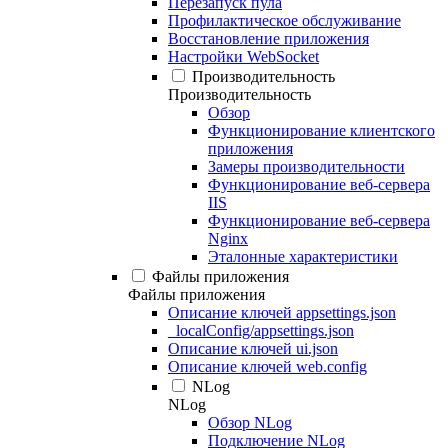
Перезапуск пула
Профилактическое обслуживание
Восстановление приложения
Настройки WebSocket
Производительность
Производительность
Обзор
Функционирование клиентского
приложения
Замеры производительности
Функционирование веб-сервера
IIS
Функционирование веб-сервера
Nginx
Эталонные характеристики
Файлы приложения
Файлы приложения
Описание ключей appsettings.json
_localConfig/appsettings.json
Описание ключей ui.json
Описание ключей web.config
NLog
NLog
Обзор NLog
Подключение NLog