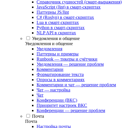
Справочник сущностей (смарт-выражения)
JavaScript (Jint) в смарт-скриптах
Паттерны JS/Jint
C# (Roslyn) в смарт-скриптах
Lua в смарт-скриптах
Python в смарт-скриптах
NLP API в скриптах
Уведомления и общение
Уведомления и общение
Уведомления
Паттерны и примеры
Runbook — тикеры и счётчики
Уведомления — решение проблем
Комментарии
Форматирование текста
Опросы в комментариях
Комментарии и чат — решение проблем
Чат — настройка
Чат
Конференции (ВКС)
Приоритет настроек ВКС
Конференции — решение проблем
Почта
Почта
Настройка почты