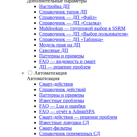
Дополнительные параметры
Настройка ДП
Справочник типов ДП
Справочник — ДП «Файл»
Справочник — ДП «Ссылка»
Multilookup — групповой выбор в SSRM
Справочник — ДП «Выбор пользователя»
Справочник — ДП «Таблица»
Модель прав на ДП
Сквозные ДП
Паттерны и примеры
FAQ — видимость и смарт
ДП — решение проблем
Автоматизация
Автоматизация
Смарт-действия
Справочник действий
Паттерны и примеры
Известные проблемы
FAQ — Lua и ошибки
FAQ — отчёт в AdminSPA
Смарт-действия — решение проблем
Известные ловушки СД
Смарт-фильтры
Справочник переменных СД