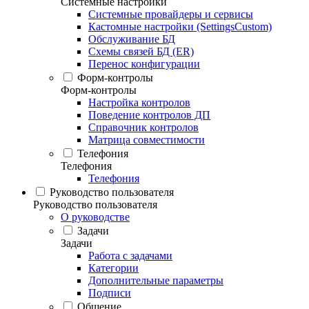
Системные настройки
Системные провайдеры и сервисы
Кастомные настройки (SettingsCustom)
Обслуживание БД
Схемы связей БД (ER)
Перенос конфигурации
Форм-контролы
Форм-контролы
Настройка контролов
Поведение контролов ДП
Справочник контролов
Матрица совместимости
Телефония
Телефония
Телефония
Руководство пользователя
Руководство пользователя
О руководстве
Задачи
Задачи
Работа с задачами
Категории
Дополнительные параметры
Подписи
Общение