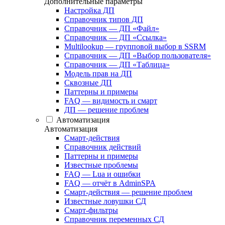
Дополнительные параметры
Настройка ДП
Справочник типов ДП
Справочник — ДП «Файл»
Справочник — ДП «Ссылка»
Multilookup — групповой выбор в SSRM
Справочник — ДП «Выбор пользователя»
Справочник — ДП «Таблица»
Модель прав на ДП
Сквозные ДП
Паттерны и примеры
FAQ — видимость и смарт
ДП — решение проблем
Автоматизация
Автоматизация
Смарт-действия
Справочник действий
Паттерны и примеры
Известные проблемы
FAQ — Lua и ошибки
FAQ — отчёт в AdminSPA
Смарт-действия — решение проблем
Известные ловушки СД
Смарт-фильтры
Справочник переменных СД