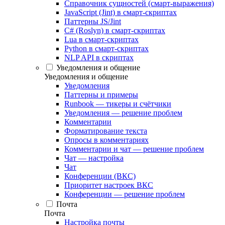
Справочник сущностей (смарт-выражения)
JavaScript (Jint) в смарт-скриптах
Паттерны JS/Jint
C# (Roslyn) в смарт-скриптах
Lua в смарт-скриптах
Python в смарт-скриптах
NLP API в скриптах
Уведомления и общение
Уведомления и общение
Уведомления
Паттерны и примеры
Runbook — тикеры и счётчики
Уведомления — решение проблем
Комментарии
Форматирование текста
Опросы в комментариях
Комментарии и чат — решение проблем
Чат — настройка
Чат
Конференции (ВКС)
Приоритет настроек ВКС
Конференции — решение проблем
Почта
Почта
Настройка почты