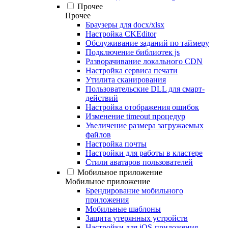
Прочее
Прочее
Браузеры для docx/xlsx
Настройка CKEditor
Обслуживание заданий по таймеру
Подключение библиотек js
Разворачивание локального CDN
Настройка сервиса печати
Утилита сканирования
Пользовательские DLL для смарт-
действий
Настройка отображения ошибок
Изменение timeout процедур
Увеличение размера загружаемых
файлов
Настройка почты
Настройки для работы в кластере
Стили аватаров пользователей
Мобильное приложение
Мобильное приложение
Брендирование мобильного
приложения
Мобильные шаблоны
Защита утерянных устройств
Настройки для iOS-приложения