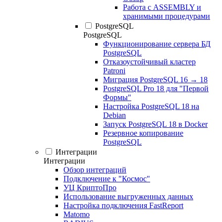
Работа с ASSEMBLY и
хранимыми процедурами
PostgreSQL
PostgreSQL
Функционирование сервера БД
PostgreSQL
Отказоустойчивый кластер
Patroni
Миграция PostgreSQL 16 → 18
PostgreSQL Pro 18 для "Первой
Формы"
Настройка PostgreSQL 18 на
Debian
Запуск PostgreSQL 18 в Docker
Резервное копирование
PostgreSQL
Интеграции
Интеграции
Обзор интеграций
Подключение к "Космос"
УЦ КриптоПро
Использование выгруженных данных
Настройка подключения FastReport
Matomo