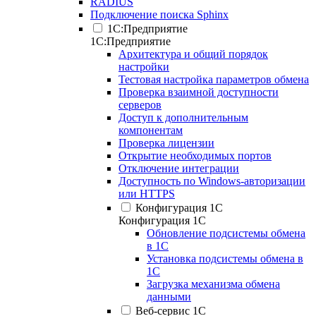
RADIUS
Подключение поиска Sphinx
1С:Предприятие
1С:Предприятие
Архитектура и общий порядок
настройки
Тестовая настройка параметров обмена
Проверка взаимной доступности
серверов
Доступ к дополнительным
компонентам
Проверка лицензии
Открытие необходимых портов
Отключение интеграции
Доступность по Windows-авторизации
или HTTPS
Конфигурация 1С
Конфигурация 1С
Обновление подсистемы обмена
в 1С
Установка подсистемы обмена в
1С
Загрузка механизма обмена
данными
Веб-сервис 1С