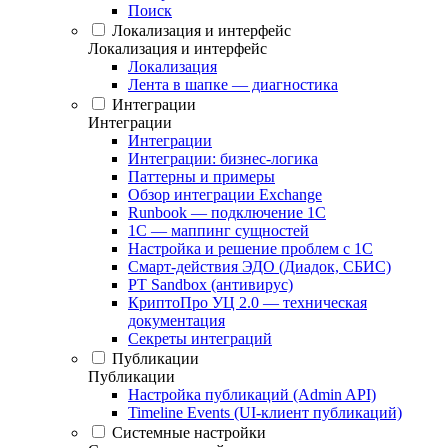
Поиск
Локализация и интерфейс
Локализация и интерфейс
Локализация
Лента в шапке — диагностика
Интеграции
Интеграции
Интеграции
Интеграции: бизнес-логика
Паттерны и примеры
Обзор интеграции Exchange
Runbook — подключение 1С
1С — маппинг сущностей
Настройка и решение проблем с 1С
Смарт-действия ЭДО (Диадок, СБИС)
PT Sandbox (антивирус)
КриптоПро УЦ 2.0 — техническая
документация
Секреты интеграций
Публикации
Публикации
Настройка публикаций (Admin API)
Timeline Events (UI-клиент публикаций)
Системные настройки