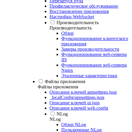
Перезапуск пула
Профилактическое обслуживание
Восстановление приложения
Настройки WebSocket
Производительность
Производительность
Обзор
Функционирование клиентского
приложения
Замеры производительности
Функционирование веб-сервера
IIS
Функционирование веб-сервера
Nginx
Эталонные характеристики
Файлы приложения
Файлы приложения
Описание ключей appsettings.json
_localConfig/appsettings.json
Описание ключей ui.json
Описание ключей web.config
NLog
NLog
Обзор NLog
Подключение NLog