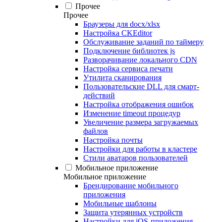
Прочее
Прочее
Браузеры для docx/xlsx
Настройка CKEditor
Обслуживание заданий по таймеру
Подключение библиотек js
Разворачивание локального CDN
Настройка сервиса печати
Утилита сканирования
Пользовательские DLL для смарт-
действий
Настройка отображения ошибок
Изменение timeout процедур
Увеличение размера загружаемых
файлов
Настройка почты
Настройки для работы в кластере
Стили аватаров пользователей
Мобильное приложение
Мобильное приложение
Брендирование мобильного
приложения
Мобильные шаблоны
Защита утерянных устройств
Настройки для iOS-приложения