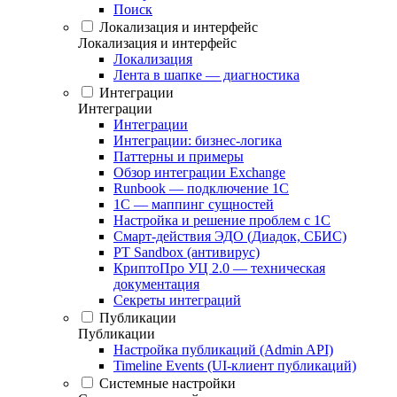
Поиск
Локализация и интерфейс
Локализация и интерфейс
Локализация
Лента в шапке — диагностика
Интеграции
Интеграции
Интеграции
Интеграции: бизнес-логика
Паттерны и примеры
Обзор интеграции Exchange
Runbook — подключение 1С
1С — маппинг сущностей
Настройка и решение проблем с 1С
Смарт-действия ЭДО (Диадок, СБИС)
PT Sandbox (антивирус)
КриптоПро УЦ 2.0 — техническая
документация
Секреты интеграций
Публикации
Публикации
Настройка публикаций (Admin API)
Timeline Events (UI-клиент публикаций)
Системные настройки