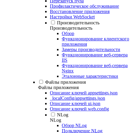
Перезапуск пула
Профилактическое обслуживание
Восстановление приложения
Настройки WebSocket
Производительность
Производительность
Обзор
Функционирование клиентского
приложения
Замеры производительности
Функционирование веб-сервера
IIS
Функционирование веб-сервера
Nginx
Эталонные характеристики
Файлы приложения
Файлы приложения
Описание ключей appsettings.json
_localConfig/appsettings.json
Описание ключей ui.json
Описание ключей web.config
NLog
NLog
Обзор NLog
Подключение NLog