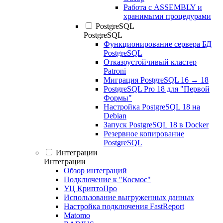
Работа с ASSEMBLY и
хранимыми процедурами
PostgreSQL
PostgreSQL
Функционирование сервера БД
PostgreSQL
Отказоустойчивый кластер
Patroni
Миграция PostgreSQL 16 → 18
PostgreSQL Pro 18 для "Первой
Формы"
Настройка PostgreSQL 18 на
Debian
Запуск PostgreSQL 18 в Docker
Резервное копирование
PostgreSQL
Интеграции
Интеграции
Обзор интеграций
Подключение к "Космос"
УЦ КриптоПро
Использование выгруженных данных
Настройка подключения FastReport
Matomo