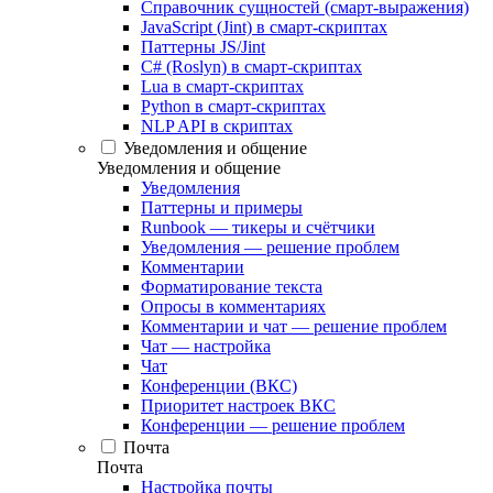
Справочник сущностей (смарт-выражения)
JavaScript (Jint) в смарт-скриптах
Паттерны JS/Jint
C# (Roslyn) в смарт-скриптах
Lua в смарт-скриптах
Python в смарт-скриптах
NLP API в скриптах
Уведомления и общение
Уведомления и общение
Уведомления
Паттерны и примеры
Runbook — тикеры и счётчики
Уведомления — решение проблем
Комментарии
Форматирование текста
Опросы в комментариях
Комментарии и чат — решение проблем
Чат — настройка
Чат
Конференции (ВКС)
Приоритет настроек ВКС
Конференции — решение проблем
Почта
Почта
Настройка почты