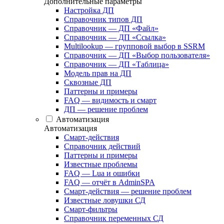
Дополнительные параметры
Настройка ДП
Справочник типов ДП
Справочник — ДП «Файл»
Справочник — ДП «Ссылка»
Multilookup — групповой выбор в SSRM
Справочник — ДП «Выбор пользователя»
Справочник — ДП «Таблица»
Модель прав на ДП
Сквозные ДП
Паттерны и примеры
FAQ — видимость и смарт
ДП — решение проблем
Автоматизация
Автоматизация
Смарт-действия
Справочник действий
Паттерны и примеры
Известные проблемы
FAQ — Lua и ошибки
FAQ — отчёт в AdminSPA
Смарт-действия — решение проблем
Известные ловушки СД
Смарт-фильтры
Справочник переменных СД