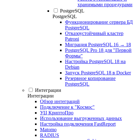
хранимыми процедурами
PostgreSQL
PostgreSQL
Функционирование сервера БД
PostgreSQL
Отказоустойчивый кластер
Patroni
Миграция PostgreSQL 16 → 18
PostgreSQL Pro 18 для "Первой
Формы"
Настройка PostgreSQL 18 на
Debian
Запуск PostgreSQL 18 в Docker
Резервное копирование
PostgreSQL
Интеграции
Интеграции
Обзор интеграций
Подключение к "Космос"
УЦ КриптоПро
Использование выгруженных данных
Настройка подключения FastReport
Matomo
RADIUS