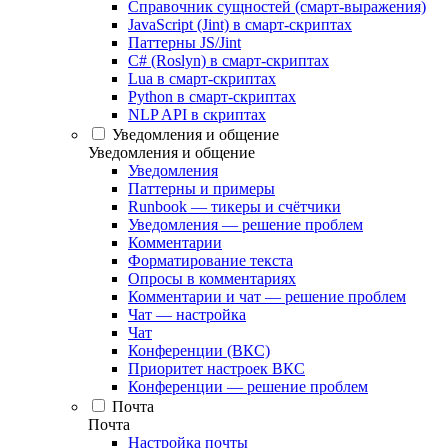
Справочник сущностей (смарт-выражения)
JavaScript (Jint) в смарт-скриптах
Паттерны JS/Jint
C# (Roslyn) в смарт-скриптах
Lua в смарт-скриптах
Python в смарт-скриптах
NLP API в скриптах
Уведомления и общение
Уведомления и общение
Уведомления
Паттерны и примеры
Runbook — тикеры и счётчики
Уведомления — решение проблем
Комментарии
Форматирование текста
Опросы в комментариях
Комментарии и чат — решение проблем
Чат — настройка
Чат
Конференции (ВКС)
Приоритет настроек ВКС
Конференции — решение проблем
Почта
Почта
Настройка почты