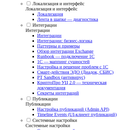
Локализация и интерфейс
Локализация и интерфейс
Локализация
Лента в шапке — диагностика
Интеграции
Интеграции
Интеграции
Интеграции: бизнес-логика
Паттерны и примеры
Обзор интеграции Exchange
Runbook — подключение 1С
1С — маппинг сущностей
Настройка и решение проблем с 1С
Смарт-действия ЭДО (Диадок, СБИС)
PT Sandbox (антивирус)
КриптоПро УЦ 2.0 — техническая
документация
Секреты интеграций
Публикации
Публикации
Настройка публикаций (Admin API)
Timeline Events (UI-клиент публикаций)
Системные настройки
Системные настройки