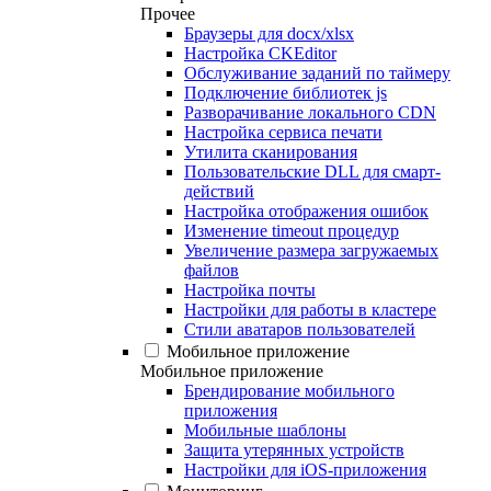
Прочее
Браузеры для docx/xlsx
Настройка CKEditor
Обслуживание заданий по таймеру
Подключение библиотек js
Разворачивание локального CDN
Настройка сервиса печати
Утилита сканирования
Пользовательские DLL для смарт-
действий
Настройка отображения ошибок
Изменение timeout процедур
Увеличение размера загружаемых
файлов
Настройка почты
Настройки для работы в кластере
Стили аватаров пользователей
Мобильное приложение
Мобильное приложение
Брендирование мобильного
приложения
Мобильные шаблоны
Защита утерянных устройств
Настройки для iOS-приложения