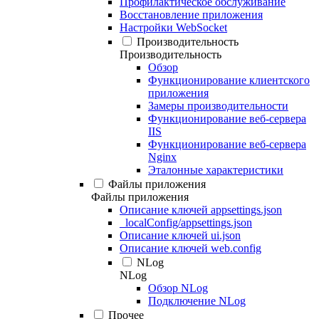
Профилактическое обслуживание
Восстановление приложения
Настройки WebSocket
Производительность
Производительность
Обзор
Функционирование клиентского
приложения
Замеры производительности
Функционирование веб-сервера
IIS
Функционирование веб-сервера
Nginx
Эталонные характеристики
Файлы приложения
Файлы приложения
Описание ключей appsettings.json
_localConfig/appsettings.json
Описание ключей ui.json
Описание ключей web.config
NLog
NLog
Обзор NLog
Подключение NLog
Прочее