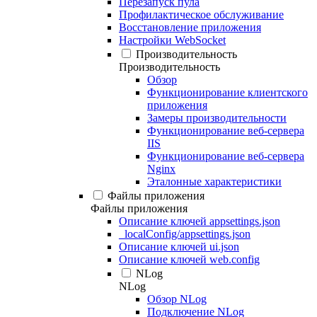
Перезапуск пула
Профилактическое обслуживание
Восстановление приложения
Настройки WebSocket
Производительность
Производительность
Обзор
Функционирование клиентского
приложения
Замеры производительности
Функционирование веб-сервера
IIS
Функционирование веб-сервера
Nginx
Эталонные характеристики
Файлы приложения
Файлы приложения
Описание ключей appsettings.json
_localConfig/appsettings.json
Описание ключей ui.json
Описание ключей web.config
NLog
NLog
Обзор NLog
Подключение NLog