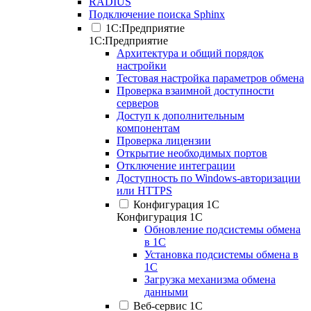
RADIUS
Подключение поиска Sphinx
1С:Предприятие
1С:Предприятие
Архитектура и общий порядок
настройки
Тестовая настройка параметров обмена
Проверка взаимной доступности
серверов
Доступ к дополнительным
компонентам
Проверка лицензии
Открытие необходимых портов
Отключение интеграции
Доступность по Windows-авторизации
или HTTPS
Конфигурация 1С
Конфигурация 1С
Обновление подсистемы обмена
в 1С
Установка подсистемы обмена в
1С
Загрузка механизма обмена
данными
Веб-сервис 1С