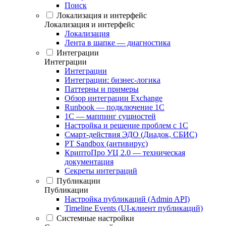
Поиск
Локализация и интерфейс
Локализация и интерфейс
Локализация
Лента в шапке — диагностика
Интеграции
Интеграции
Интеграции
Интеграции: бизнес-логика
Паттерны и примеры
Обзор интеграции Exchange
Runbook — подключение 1С
1С — маппинг сущностей
Настройка и решение проблем с 1С
Смарт-действия ЭДО (Диадок, СБИС)
PT Sandbox (антивирус)
КриптоПро УЦ 2.0 — техническая
документация
Секреты интеграций
Публикации
Публикации
Настройка публикаций (Admin API)
Timeline Events (UI-клиент публикаций)
Системные настройки