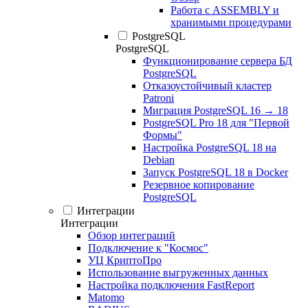
Работа с ASSEMBLY и
хранимыми процедурами
PostgreSQL
PostgreSQL
Функционирование сервера БД
PostgreSQL
Отказоустойчивый кластер
Patroni
Миграция PostgreSQL 16 → 18
PostgreSQL Pro 18 для "Первой
Формы"
Настройка PostgreSQL 18 на
Debian
Запуск PostgreSQL 18 в Docker
Резервное копирование
PostgreSQL
Интеграции
Интеграции
Обзор интеграций
Подключение к "Космос"
УЦ КриптоПро
Использование выгруженных данных
Настройка подключения FastReport
Matomo