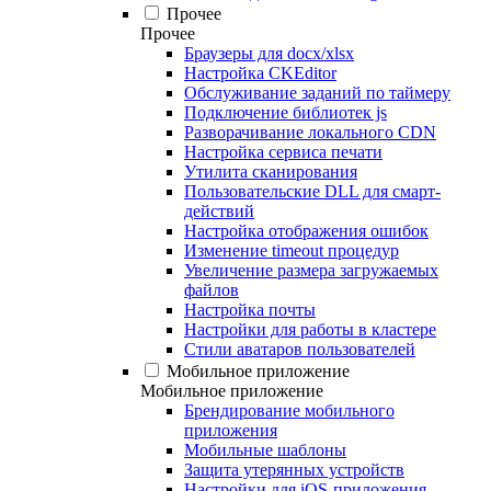
Прочее
Прочее
Браузеры для docx/xlsx
Настройка CKEditor
Обслуживание заданий по таймеру
Подключение библиотек js
Разворачивание локального CDN
Настройка сервиса печати
Утилита сканирования
Пользовательские DLL для смарт-
действий
Настройка отображения ошибок
Изменение timeout процедур
Увеличение размера загружаемых
файлов
Настройка почты
Настройки для работы в кластере
Стили аватаров пользователей
Мобильное приложение
Мобильное приложение
Брендирование мобильного
приложения
Мобильные шаблоны
Защита утерянных устройств
Настройки для iOS-приложения