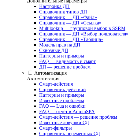
Дополнительные параметры
Настройка ДП
Справочник типов ДП
Справочник — ДП «Файл»
Справочник — ДП «Ссылка»
Multilookup — групповой выбор в SSRM
Справочник — ДП «Выбор пользователя»
Справочник — ДП «Таблица»
Модель прав на ДП
Сквозные ДП
Паттерны и примеры
FAQ — видимость и смарт
ДП — решение проблем
Автоматизация
Автоматизация
Смарт-действия
Справочник действий
Паттерны и примеры
Известные проблемы
FAQ — Lua и ошибки
FAQ — отчёт в AdminSPA
Смарт-действия — решение проблем
Известные ловушки СД
Смарт-фильтры
Справочник переменных СД