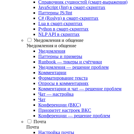
Справочник сущностей (смарт-выражения)
JavaScript (Jint) в смарт-скриптах
Паттерны JS/Jint
C# (Roslyn) в смарт-скриптах
Lua в смарт-скриптах
Python в смарт-скриптах
NLP API в скриптах
Уведомления и общение
Уведомления и общение
Уведомления
Паттерны и примеры
Runbook — тикеры и счётчики
Уведомления — решение проблем
Комментарии
Форматирование текста
Опросы в комментариях
Комментарии и чат — решение проблем
Чат — настройка
Чат
Конференции (ВКС)
Приоритет настроек ВКС
Конференции — решение проблем
Почта
Почта
Настройка почты