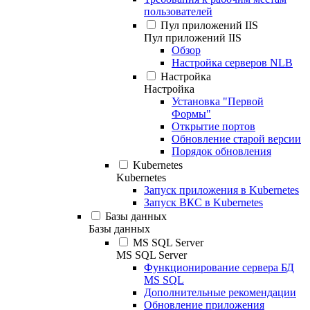
пользователей
Пул приложений IIS
Пул приложений IIS
Обзор
Настройка серверов NLB
Настройка
Настройка
Установка "Первой
Формы"
Открытие портов
Обновление старой версии
Порядок обновления
Kubernetes
Kubernetes
Запуск приложения в Kubernetes
Запуск ВКС в Kubernetes
Базы данных
Базы данных
MS SQL Server
MS SQL Server
Функционирование сервера БД
MS SQL
Дополнительные рекомендации
Обновление приложения