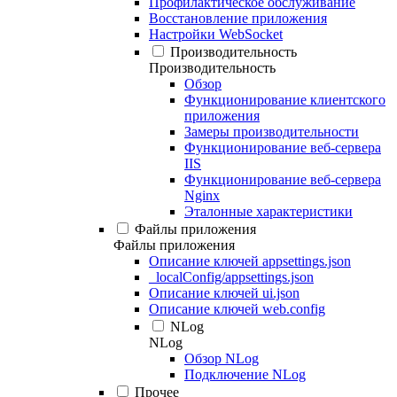
Профилактическое обслуживание
Восстановление приложения
Настройки WebSocket
Производительность
Производительность
Обзор
Функционирование клиентского
приложения
Замеры производительности
Функционирование веб-сервера
IIS
Функционирование веб-сервера
Nginx
Эталонные характеристики
Файлы приложения
Файлы приложения
Описание ключей appsettings.json
_localConfig/appsettings.json
Описание ключей ui.json
Описание ключей web.config
NLog
NLog
Обзор NLog
Подключение NLog
Прочее