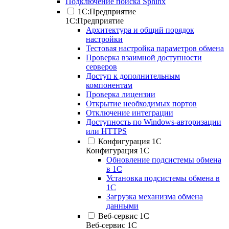
Подключение поиска Sphinx
1С:Предприятие
1С:Предприятие
Архитектура и общий порядок
настройки
Тестовая настройка параметров обмена
Проверка взаимной доступности
серверов
Доступ к дополнительным
компонентам
Проверка лицензии
Открытие необходимых портов
Отключение интеграции
Доступность по Windows-авторизации
или HTTPS
Конфигурация 1С
Конфигурация 1С
Обновление подсистемы обмена
в 1С
Установка подсистемы обмена в
1С
Загрузка механизма обмена
данными
Веб-сервис 1С
Веб-сервис 1С