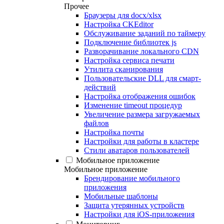
Прочее
Браузеры для docx/xlsx
Настройка CKEditor
Обслуживание заданий по таймеру
Подключение библиотек js
Разворачивание локального CDN
Настройка сервиса печати
Утилита сканирования
Пользовательские DLL для смарт-
действий
Настройка отображения ошибок
Изменение timeout процедур
Увеличение размера загружаемых
файлов
Настройка почты
Настройки для работы в кластере
Стили аватаров пользователей
Мобильное приложение
Мобильное приложение
Брендирование мобильного
приложения
Мобильные шаблоны
Защита утерянных устройств
Настройки для iOS-приложения