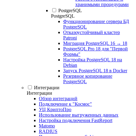
хранимыми процедурами
PostgreSQL
PostgreSQL
Функционирование сервера БД
PostgreSQL
Отказоустойчивый кластер
Patroni
Миграция PostgreSQL 16 → 18
PostgreSQL Pro 18 для "Первой
Формы"
Настройка PostgreSQL 18 на
Debian
Запуск PostgreSQL 18 в Docker
Резервное копирование
PostgreSQL
Интеграции
Интеграции
Обзор интеграций
Подключение к "Космос"
УЦ КриптоПро
Использование выгруженных данных
Настройка подключения FastReport
Matomo
RADIUS