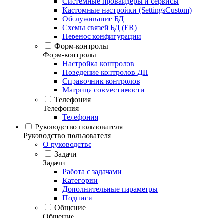
Системные провайдеры и сервисы
Кастомные настройки (SettingsCustom)
Обслуживание БД
Схемы связей БД (ER)
Перенос конфигурации
Форм-контролы
Форм-контролы
Настройка контролов
Поведение контролов ДП
Справочник контролов
Матрица совместимости
Телефония
Телефония
Телефония
Руководство пользователя
Руководство пользователя
О руководстве
Задачи
Задачи
Работа с задачами
Категории
Дополнительные параметры
Подписи
Общение
Общение