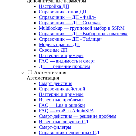
Дополнительные параметры
Настройка ДП
Справочник типов ДП
Справочник — ДП «Файл»
Справочник — ДП «Ссылка»
Multilookup — групповой выбор в SSRM
Справочник — ДП «Выбор пользователя»
Справочник — ДП «Таблица»
Модель прав на ДП
Сквозные ДП
Паттерны и примеры
FAQ — видимость и смарт
ДП — решение проблем
Автоматизация
Автоматизация
Смарт-действия
Справочник действий
Паттерны и примеры
Известные проблемы
FAQ — Lua и ошибки
FAQ — отчёт в AdminSPA
Смарт-действия — решение проблем
Известные ловушки СД
Смарт-фильтры
Справочник переменных СД