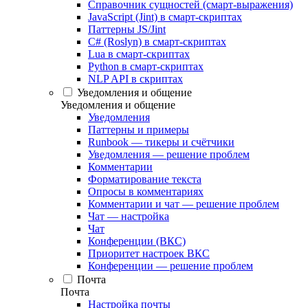
Справочник сущностей (смарт-выражения)
JavaScript (Jint) в смарт-скриптах
Паттерны JS/Jint
C# (Roslyn) в смарт-скриптах
Lua в смарт-скриптах
Python в смарт-скриптах
NLP API в скриптах
Уведомления и общение
Уведомления и общение
Уведомления
Паттерны и примеры
Runbook — тикеры и счётчики
Уведомления — решение проблем
Комментарии
Форматирование текста
Опросы в комментариях
Комментарии и чат — решение проблем
Чат — настройка
Чат
Конференции (ВКС)
Приоритет настроек ВКС
Конференции — решение проблем
Почта
Почта
Настройка почты