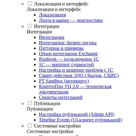
Локализация и интерфейс
Локализация и интерфейс
Локализация
Лента в шапке — диагностика
Интеграции
Интеграции
Интеграции
Интеграции: бизнес-логика
Паттерны и примеры
Обзор интеграции Exchange
Runbook — подключение 1С
1С — маппинг сущностей
Настройка и решение проблем с 1С
Смарт-действия ЭДО (Диадок, СБИС)
PT Sandbox (антивирус)
КриптоПро УЦ 2.0 — техническая
документация
Секреты интеграций
Публикации
Публикации
Настройка публикаций (Admin API)
Timeline Events (UI-клиент публикаций)
Системные настройки
Системные настройки