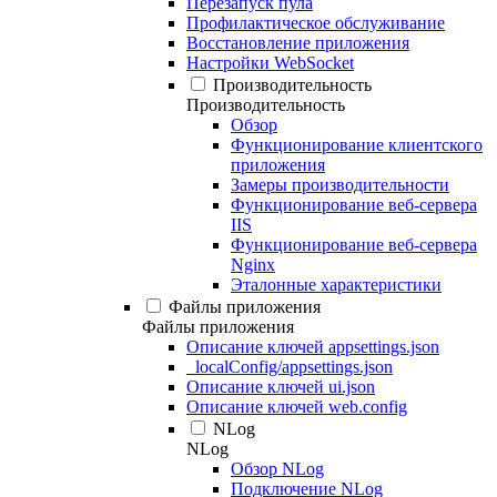
Перезапуск пула
Профилактическое обслуживание
Восстановление приложения
Настройки WebSocket
Производительность
Производительность
Обзор
Функционирование клиентского
приложения
Замеры производительности
Функционирование веб-сервера
IIS
Функционирование веб-сервера
Nginx
Эталонные характеристики
Файлы приложения
Файлы приложения
Описание ключей appsettings.json
_localConfig/appsettings.json
Описание ключей ui.json
Описание ключей web.config
NLog
NLog
Обзор NLog
Подключение NLog