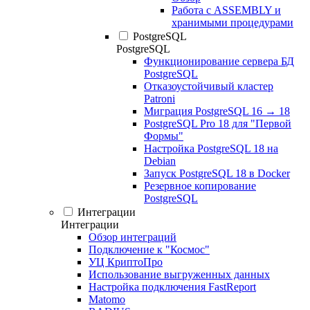
Работа с ASSEMBLY и
хранимыми процедурами
PostgreSQL
PostgreSQL
Функционирование сервера БД
PostgreSQL
Отказоустойчивый кластер
Patroni
Миграция PostgreSQL 16 → 18
PostgreSQL Pro 18 для "Первой
Формы"
Настройка PostgreSQL 18 на
Debian
Запуск PostgreSQL 18 в Docker
Резервное копирование
PostgreSQL
Интеграции
Интеграции
Обзор интеграций
Подключение к "Космос"
УЦ КриптоПро
Использование выгруженных данных
Настройка подключения FastReport
Matomo