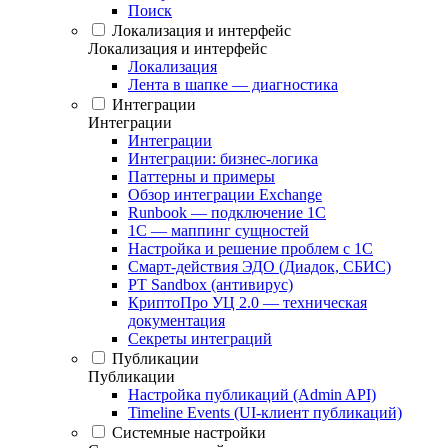
Поиск
Локализация и интерфейс
Локализация и интерфейс
Локализация
Лента в шапке — диагностика
Интеграции
Интеграции
Интеграции
Интеграции: бизнес-логика
Паттерны и примеры
Обзор интеграции Exchange
Runbook — подключение 1С
1С — маппинг сущностей
Настройка и решение проблем с 1С
Смарт-действия ЭДО (Диадок, СБИС)
PT Sandbox (антивирус)
КриптоПро УЦ 2.0 — техническая
документация
Секреты интеграций
Публикации
Публикации
Настройка публикаций (Admin API)
Timeline Events (UI-клиент публикаций)
Системные настройки