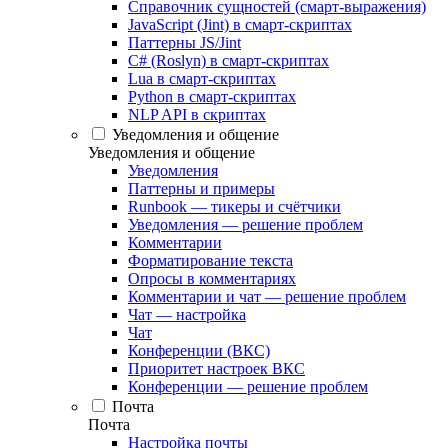
Справочник сущностей (смарт-выражения)
JavaScript (Jint) в смарт-скриптах
Паттерны JS/Jint
C# (Roslyn) в смарт-скриптах
Lua в смарт-скриптах
Python в смарт-скриптах
NLP API в скриптах
Уведомления и общение
Уведомления и общение
Уведомления
Паттерны и примеры
Runbook — тикеры и счётчики
Уведомления — решение проблем
Комментарии
Форматирование текста
Опросы в комментариях
Комментарии и чат — решение проблем
Чат — настройка
Чат
Конференции (ВКС)
Приоритет настроек ВКС
Конференции — решение проблем
Почта
Почта
Настройка почты