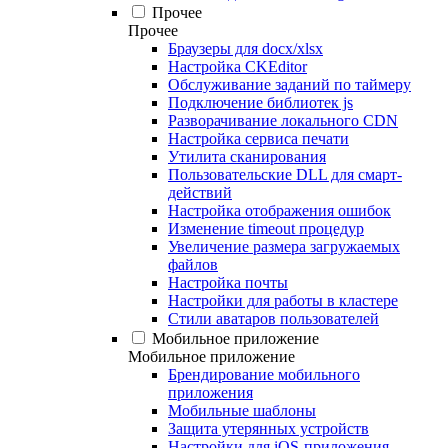
Прочее
Прочее
Браузеры для docx/xlsx
Настройка CKEditor
Обслуживание заданий по таймеру
Подключение библиотек js
Разворачивание локального CDN
Настройка сервиса печати
Утилита сканирования
Пользовательские DLL для смарт-
действий
Настройка отображения ошибок
Изменение timeout процедур
Увеличение размера загружаемых
файлов
Настройка почты
Настройки для работы в кластере
Стили аватаров пользователей
Мобильное приложение
Мобильное приложение
Брендирование мобильного
приложения
Мобильные шаблоны
Защита утерянных устройств
Настройки для iOS-приложения