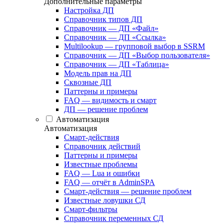
Дополнительные параметры
Настройка ДП
Справочник типов ДП
Справочник — ДП «Файл»
Справочник — ДП «Ссылка»
Multilookup — групповой выбор в SSRM
Справочник — ДП «Выбор пользователя»
Справочник — ДП «Таблица»
Модель прав на ДП
Сквозные ДП
Паттерны и примеры
FAQ — видимость и смарт
ДП — решение проблем
Автоматизация
Автоматизация
Смарт-действия
Справочник действий
Паттерны и примеры
Известные проблемы
FAQ — Lua и ошибки
FAQ — отчёт в AdminSPA
Смарт-действия — решение проблем
Известные ловушки СД
Смарт-фильтры
Справочник переменных СД