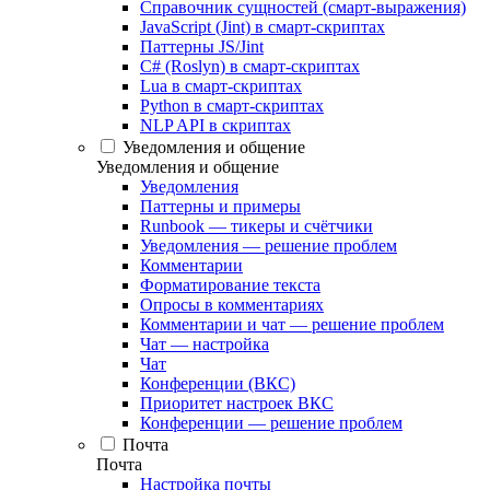
Справочник сущностей (смарт-выражения)
JavaScript (Jint) в смарт-скриптах
Паттерны JS/Jint
C# (Roslyn) в смарт-скриптах
Lua в смарт-скриптах
Python в смарт-скриптах
NLP API в скриптах
Уведомления и общение
Уведомления и общение
Уведомления
Паттерны и примеры
Runbook — тикеры и счётчики
Уведомления — решение проблем
Комментарии
Форматирование текста
Опросы в комментариях
Комментарии и чат — решение проблем
Чат — настройка
Чат
Конференции (ВКС)
Приоритет настроек ВКС
Конференции — решение проблем
Почта
Почта
Настройка почты