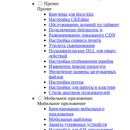
Прочее
Прочее
Браузеры для docx/xlsx
Настройка CKEditor
Обслуживание заданий по таймеру
Подключение библиотек js
Разворачивание локального CDN
Настройка сервиса печати
Утилита сканирования
Пользовательские DLL для смарт-
действий
Настройка отображения ошибок
Изменение timeout процедур
Увеличение размера загружаемых
файлов
Настройка почты
Настройки для работы в кластере
Стили аватаров пользователей
Мобильное приложение
Мобильное приложение
Брендирование мобильного
приложения
Мобильные шаблоны
Защита утерянных устройств
Настройки для iOS-приложения