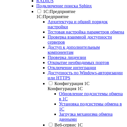
RADIUS
Подключение поиска Sphinx
1С:Предприятие
1С:Предприятие
Архитектура и общий порядок
настройки
Тестовая настройка параметров обмена
Проверка взаимной доступности
серверов
Доступ к дополнительным
компонентам
Проверка лицензии
Открытие необходимых портов
Отключение интеграции
Доступность по Windows-авторизации
или HTTPS
Конфигурация 1С
Конфигурация 1С
Обновление подсистемы обмена
в 1С
Установка подсистемы обмена в
1С
Загрузка механизма обмена
данными
Веб-сервис 1С