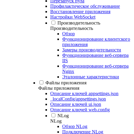
Перезапуск пула
Профилактическое обслуживание
Восстановление приложения
Настройки WebSocket
Производительность
Производительность
Обзор
Функционирование клиентского
приложения
Замеры производительности
Функционирование веб-сервера
IIS
Функционирование веб-сервера
Nginx
Эталонные характеристики
Файлы приложения
Файлы приложения
Описание ключей appsettings.json
_localConfig/appsettings.json
Описание ключей ui.json
Описание ключей web.config
NLog
NLog
Обзор NLog
Подключение NLog