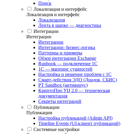
Поиск
Локализация и интерфейс
Локализация и интерфейс
Локализация
Лента в шапке — диагностика
Интеграции
Интеграции
Интеграции
Интеграции: бизнес-логика
Паттерны и примеры
Обзор интеграции Exchange
Runbook — подключение 1С
1С — маппинг сущностей
Настройка и решение проблем с 1С
Смарт-действия ЭДО (Диадок, СБИС)
PT Sandbox (антивирус)
КриптоПро УЦ 2.0 — техническая
документация
Секреты интеграций
Публикации
Публикации
Настройка публикаций (Admin API)
Timeline Events (UI-клиент публикаций)
Системные настройки