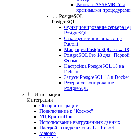
Работа с ASSEMBLY и
хранимыми процедурами
PostgreSQL
PostgreSQL
Функционирование сервера БД
PostgreSQL
Отказоустойчивый кластер
Patroni
Миграция PostgreSQL 16 → 18
PostgreSQL Pro 18 для "Первой
Формы"
Настройка PostgreSQL 18 на
Debian
Запуск PostgreSQL 18 в Docker
Резервное копирование
PostgreSQL
Интеграции
Интеграции
Обзор интеграций
Подключение к "Космос"
УЦ КриптоПро
Использование выгруженных данных
Настройка подключения FastReport
Matomo