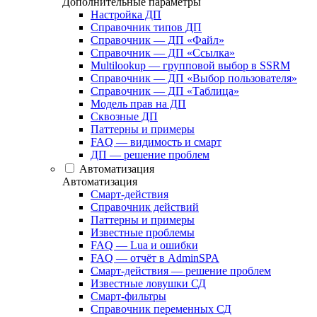
Дополнительные параметры
Настройка ДП
Справочник типов ДП
Справочник — ДП «Файл»
Справочник — ДП «Ссылка»
Multilookup — групповой выбор в SSRM
Справочник — ДП «Выбор пользователя»
Справочник — ДП «Таблица»
Модель прав на ДП
Сквозные ДП
Паттерны и примеры
FAQ — видимость и смарт
ДП — решение проблем
Автоматизация
Автоматизация
Смарт-действия
Справочник действий
Паттерны и примеры
Известные проблемы
FAQ — Lua и ошибки
FAQ — отчёт в AdminSPA
Смарт-действия — решение проблем
Известные ловушки СД
Смарт-фильтры
Справочник переменных СД