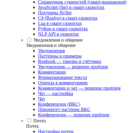
Справочник сущностей (смарт-выражения)
JavaScript (Jint) в смарт-скриптах
Паттерны JS/Jint
C# (Roslyn) в смарт-скриптах
Lua в смарт-скриптах
Python в смарт-скриптах
NLP API в скриптах
Уведомления и общение
Уведомления и общение
Уведомления
Паттерны и примеры
Runbook — тикеры и счётчики
Уведомления — решение проблем
Комментарии
Форматирование текста
Опросы в комментариях
Комментарии и чат — решение проблем
Чат — настройка
Чат
Конференции (ВКС)
Приоритет настроек ВКС
Конференции — решение проблем
Почта
Почта
Настройка почты