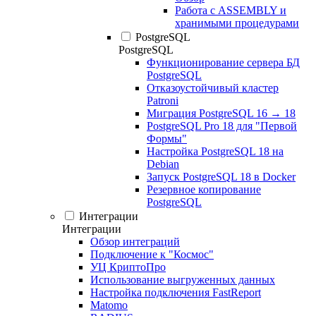
Работа с ASSEMBLY и
хранимыми процедурами
PostgreSQL
PostgreSQL
Функционирование сервера БД
PostgreSQL
Отказоустойчивый кластер
Patroni
Миграция PostgreSQL 16 → 18
PostgreSQL Pro 18 для "Первой
Формы"
Настройка PostgreSQL 18 на
Debian
Запуск PostgreSQL 18 в Docker
Резервное копирование
PostgreSQL
Интеграции
Интеграции
Обзор интеграций
Подключение к "Космос"
УЦ КриптоПро
Использование выгруженных данных
Настройка подключения FastReport
Matomo