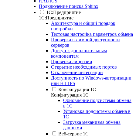
RADIUS
Подключение поиска Sphinx
1С:Предприятие
1С:Предприятие
Архитектура и общий порядок
настройки
Тестовая настройка параметров обмена
Проверка взаимной доступности
серверов
Доступ к дополнительным
компонентам
Проверка лицензии
Открытие необходимых портов
Отключение интеграции
Доступность по Windows-авторизации
или HTTPS
Конфигурация 1С
Конфигурация 1С
Обновление подсистемы обмена
в 1С
Установка подсистемы обмена в
1С
Загрузка механизма обмена
данными
Веб-сервис 1С