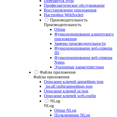
Перезапуск пула
Профилактическое обслуживание
Восстановление приложения
Настройки WebSocket
Производительность
Производительность
Обзор
Функционирование клиентского
приложения
Замеры производительности
Функционирование веб-сервера
IIS
Функционирование веб-сервера
Nginx
Эталонные характеристики
Файлы приложения
Файлы приложения
Описание ключей appsettings.json
_localConfig/appsettings.json
Описание ключей ui.json
Описание ключей web.config
NLog
NLog
Обзор NLog
Подключение NLog