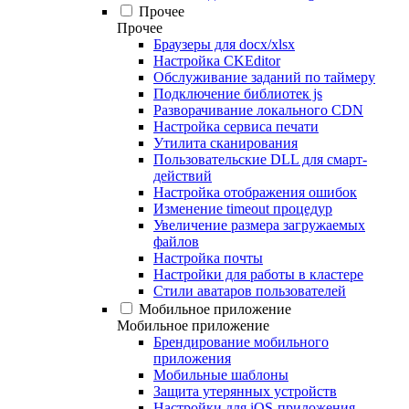
Прочее
Прочее
Браузеры для docx/xlsx
Настройка CKEditor
Обслуживание заданий по таймеру
Подключение библиотек js
Разворачивание локального CDN
Настройка сервиса печати
Утилита сканирования
Пользовательские DLL для смарт-
действий
Настройка отображения ошибок
Изменение timeout процедур
Увеличение размера загружаемых
файлов
Настройка почты
Настройки для работы в кластере
Стили аватаров пользователей
Мобильное приложение
Мобильное приложение
Брендирование мобильного
приложения
Мобильные шаблоны
Защита утерянных устройств
Настройки для iOS-приложения