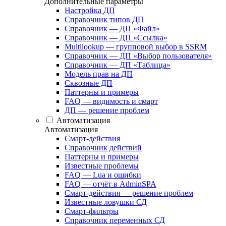
Дополнительные параметры
Настройка ДП
Справочник типов ДП
Справочник — ДП «Файл»
Справочник — ДП «Ссылка»
Multilookup — групповой выбор в SSRM
Справочник — ДП «Выбор пользователя»
Справочник — ДП «Таблица»
Модель прав на ДП
Сквозные ДП
Паттерны и примеры
FAQ — видимость и смарт
ДП — решение проблем
Автоматизация
Автоматизация
Смарт-действия
Справочник действий
Паттерны и примеры
Известные проблемы
FAQ — Lua и ошибки
FAQ — отчёт в AdminSPA
Смарт-действия — решение проблем
Известные ловушки СД
Смарт-фильтры
Справочник переменных СД