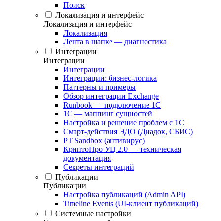
Поиск
Локализация и интерфейс
Локализация и интерфейс
Локализация
Лента в шапке — диагностика
Интеграции
Интеграции
Интеграции
Интеграции: бизнес-логика
Паттерны и примеры
Обзор интеграции Exchange
Runbook — подключение 1С
1С — маппинг сущностей
Настройка и решение проблем с 1С
Смарт-действия ЭДО (Диадок, СБИС)
PT Sandbox (антивирус)
КриптоПро УЦ 2.0 — техническая
документация
Секреты интеграций
Публикации
Публикации
Настройка публикаций (Admin API)
Timeline Events (UI-клиент публикаций)
Системные настройки