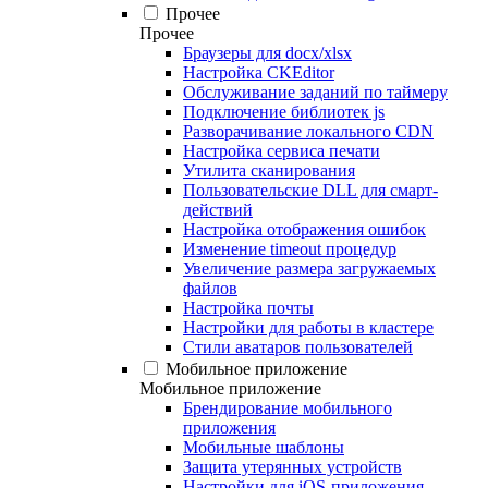
Прочее
Прочее
Браузеры для docx/xlsx
Настройка CKEditor
Обслуживание заданий по таймеру
Подключение библиотек js
Разворачивание локального CDN
Настройка сервиса печати
Утилита сканирования
Пользовательские DLL для смарт-
действий
Настройка отображения ошибок
Изменение timeout процедур
Увеличение размера загружаемых
файлов
Настройка почты
Настройки для работы в кластере
Стили аватаров пользователей
Мобильное приложение
Мобильное приложение
Брендирование мобильного
приложения
Мобильные шаблоны
Защита утерянных устройств
Настройки для iOS-приложения