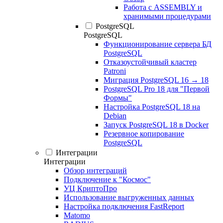
Работа с ASSEMBLY и
хранимыми процедурами
PostgreSQL
PostgreSQL
Функционирование сервера БД
PostgreSQL
Отказоустойчивый кластер
Patroni
Миграция PostgreSQL 16 → 18
PostgreSQL Pro 18 для "Первой
Формы"
Настройка PostgreSQL 18 на
Debian
Запуск PostgreSQL 18 в Docker
Резервное копирование
PostgreSQL
Интеграции
Интеграции
Обзор интеграций
Подключение к "Космос"
УЦ КриптоПро
Использование выгруженных данных
Настройка подключения FastReport
Matomo