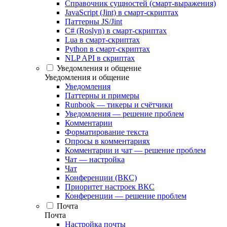
Справочник сущностей (смарт-выражения)
JavaScript (Jint) в смарт-скриптах
Паттерны JS/Jint
C# (Roslyn) в смарт-скриптах
Lua в смарт-скриптах
Python в смарт-скриптах
NLP API в скриптах
Уведомления и общение
Уведомления и общение
Уведомления
Паттерны и примеры
Runbook — тикеры и счётчики
Уведомления — решение проблем
Комментарии
Форматирование текста
Опросы в комментариях
Комментарии и чат — решение проблем
Чат — настройка
Чат
Конференции (ВКС)
Приоритет настроек ВКС
Конференции — решение проблем
Почта
Почта
Настройка почты