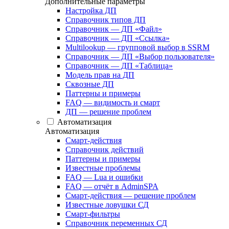
Дополнительные параметры
Настройка ДП
Справочник типов ДП
Справочник — ДП «Файл»
Справочник — ДП «Ссылка»
Multilookup — групповой выбор в SSRM
Справочник — ДП «Выбор пользователя»
Справочник — ДП «Таблица»
Модель прав на ДП
Сквозные ДП
Паттерны и примеры
FAQ — видимость и смарт
ДП — решение проблем
Автоматизация
Автоматизация
Смарт-действия
Справочник действий
Паттерны и примеры
Известные проблемы
FAQ — Lua и ошибки
FAQ — отчёт в AdminSPA
Смарт-действия — решение проблем
Известные ловушки СД
Смарт-фильтры
Справочник переменных СД