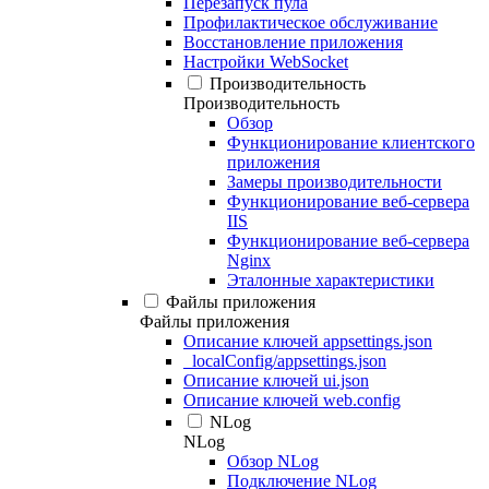
Перезапуск пула
Профилактическое обслуживание
Восстановление приложения
Настройки WebSocket
Производительность
Производительность
Обзор
Функционирование клиентского
приложения
Замеры производительности
Функционирование веб-сервера
IIS
Функционирование веб-сервера
Nginx
Эталонные характеристики
Файлы приложения
Файлы приложения
Описание ключей appsettings.json
_localConfig/appsettings.json
Описание ключей ui.json
Описание ключей web.config
NLog
NLog
Обзор NLog
Подключение NLog