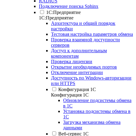
RADIUS
Подключение поиска Sphinx
1С:Предприятие
1С:Предприятие
Архитектура и общий порядок
настройки
Тестовая настройка параметров обмена
Проверка взаимной доступности
серверов
Доступ к дополнительным
компонентам
Проверка лицензии
Открытие необходимых портов
Отключение интеграции
Доступность по Windows-авторизации
или HTTPS
Конфигурация 1С
Конфигурация 1С
Обновление подсистемы обмена
в 1С
Установка подсистемы обмена в
1С
Загрузка механизма обмена
данными
Веб-сервис 1С