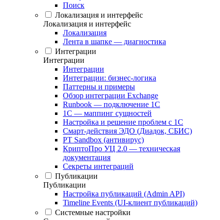
Поиск
Локализация и интерфейс
Локализация и интерфейс
Локализация
Лента в шапке — диагностика
Интеграции
Интеграции
Интеграции
Интеграции: бизнес-логика
Паттерны и примеры
Обзор интеграции Exchange
Runbook — подключение 1С
1С — маппинг сущностей
Настройка и решение проблем с 1С
Смарт-действия ЭДО (Диадок, СБИС)
PT Sandbox (антивирус)
КриптоПро УЦ 2.0 — техническая
документация
Секреты интеграций
Публикации
Публикации
Настройка публикаций (Admin API)
Timeline Events (UI-клиент публикаций)
Системные настройки