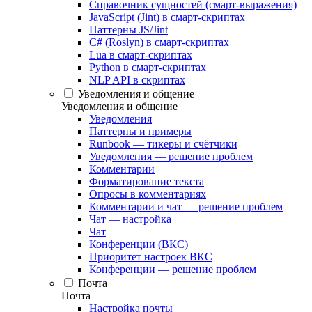
Справочник сущностей (смарт-выражения)
JavaScript (Jint) в смарт-скриптах
Паттерны JS/Jint
C# (Roslyn) в смарт-скриптах
Lua в смарт-скриптах
Python в смарт-скриптах
NLP API в скриптах
Уведомления и общение
Уведомления и общение
Уведомления
Паттерны и примеры
Runbook — тикеры и счётчики
Уведомления — решение проблем
Комментарии
Форматирование текста
Опросы в комментариях
Комментарии и чат — решение проблем
Чат — настройка
Чат
Конференции (ВКС)
Приоритет настроек ВКС
Конференции — решение проблем
Почта
Почта
Настройка почты