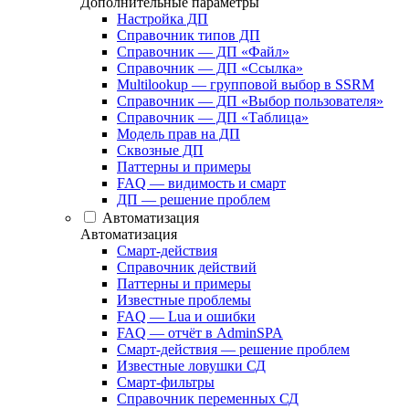
Дополнительные параметры
Настройка ДП
Справочник типов ДП
Справочник — ДП «Файл»
Справочник — ДП «Ссылка»
Multilookup — групповой выбор в SSRM
Справочник — ДП «Выбор пользователя»
Справочник — ДП «Таблица»
Модель прав на ДП
Сквозные ДП
Паттерны и примеры
FAQ — видимость и смарт
ДП — решение проблем
Автоматизация
Автоматизация
Смарт-действия
Справочник действий
Паттерны и примеры
Известные проблемы
FAQ — Lua и ошибки
FAQ — отчёт в AdminSPA
Смарт-действия — решение проблем
Известные ловушки СД
Смарт-фильтры
Справочник переменных СД