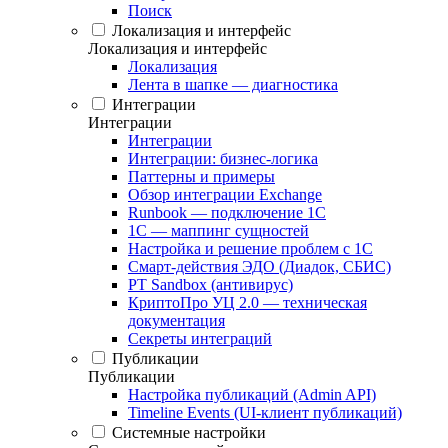
Поиск
Локализация и интерфейс
Локализация и интерфейс
Локализация
Лента в шапке — диагностика
Интеграции
Интеграции
Интеграции
Интеграции: бизнес-логика
Паттерны и примеры
Обзор интеграции Exchange
Runbook — подключение 1С
1С — маппинг сущностей
Настройка и решение проблем с 1С
Смарт-действия ЭДО (Диадок, СБИС)
PT Sandbox (антивирус)
КриптоПро УЦ 2.0 — техническая
документация
Секреты интеграций
Публикации
Публикации
Настройка публикаций (Admin API)
Timeline Events (UI-клиент публикаций)
Системные настройки