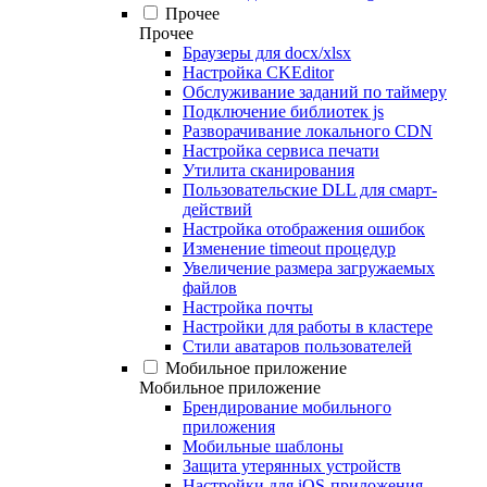
Прочее
Прочее
Браузеры для docx/xlsx
Настройка CKEditor
Обслуживание заданий по таймеру
Подключение библиотек js
Разворачивание локального CDN
Настройка сервиса печати
Утилита сканирования
Пользовательские DLL для смарт-
действий
Настройка отображения ошибок
Изменение timeout процедур
Увеличение размера загружаемых
файлов
Настройка почты
Настройки для работы в кластере
Стили аватаров пользователей
Мобильное приложение
Мобильное приложение
Брендирование мобильного
приложения
Мобильные шаблоны
Защита утерянных устройств
Настройки для iOS-приложения