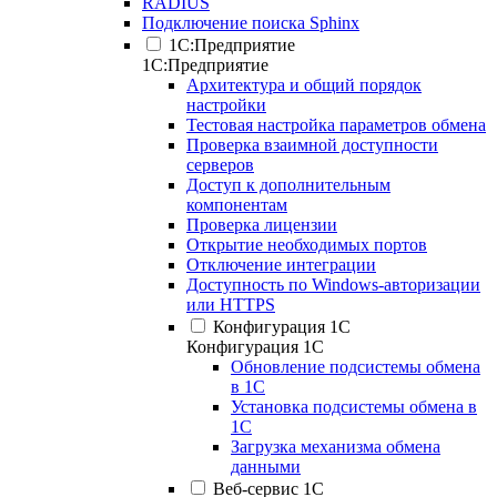
RADIUS
Подключение поиска Sphinx
1С:Предприятие
1С:Предприятие
Архитектура и общий порядок
настройки
Тестовая настройка параметров обмена
Проверка взаимной доступности
серверов
Доступ к дополнительным
компонентам
Проверка лицензии
Открытие необходимых портов
Отключение интеграции
Доступность по Windows-авторизации
или HTTPS
Конфигурация 1С
Конфигурация 1С
Обновление подсистемы обмена
в 1С
Установка подсистемы обмена в
1С
Загрузка механизма обмена
данными
Веб-сервис 1С