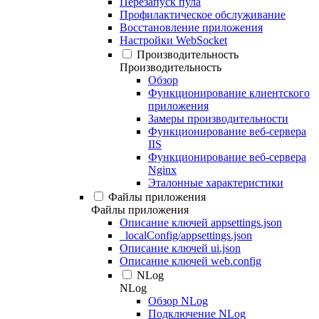
Перезапуск пула
Профилактическое обслуживание
Восстановление приложения
Настройки WebSocket
Производительность
Производительность
Обзор
Функционирование клиентского
приложения
Замеры производительности
Функционирование веб-сервера
IIS
Функционирование веб-сервера
Nginx
Эталонные характеристики
Файлы приложения
Файлы приложения
Описание ключей appsettings.json
_localConfig/appsettings.json
Описание ключей ui.json
Описание ключей web.config
NLog
NLog
Обзор NLog
Подключение NLog