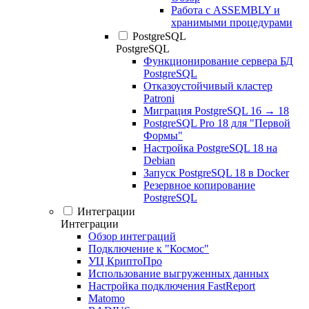
Работа с ASSEMBLY и
хранимыми процедурами
PostgreSQL
PostgreSQL
Функционирование сервера БД
PostgreSQL
Отказоустойчивый кластер
Patroni
Миграция PostgreSQL 16 → 18
PostgreSQL Pro 18 для "Первой
Формы"
Настройка PostgreSQL 18 на
Debian
Запуск PostgreSQL 18 в Docker
Резервное копирование
PostgreSQL
Интеграции
Интеграции
Обзор интеграций
Подключение к "Космос"
УЦ КриптоПро
Использование выгруженных данных
Настройка подключения FastReport
Matomo